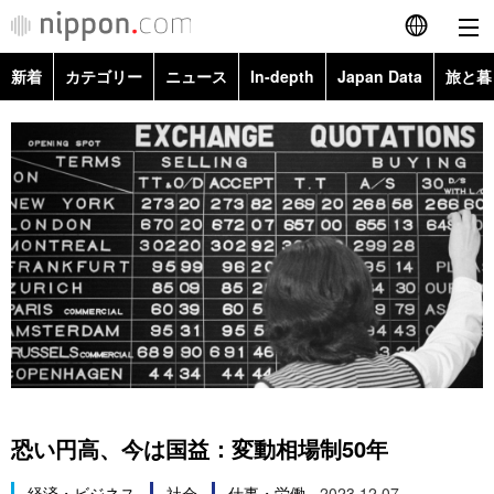
新着
カテゴリー
ニュース
In-depth
Japan Data
旅と暮
English
政治・外交
Topics
简体字
経済・ビジネス
Images
繁體字
カテゴリー
国際・海外
People
Français
政治・外交
ニュース
社会
東京
Español
経済・ビジネス
トップ
In-depth
文化
お知らせ
العربية
国際
アーカイブ
Japan Data
科学・技術
Русский
恐い円高、今は国益：変動相場制50年
社会
旅と暮らし
暮らし
経済・ビジネス
社会
仕事・労働
2023.12.07