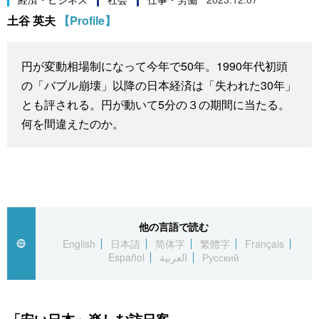
スポーツ・東京2020
土谷 英夫
【Profile】
文化
動画/Live
科学・技術
Books
円が変動相場制になって今年で50年。1990年代初頭
の「バブル崩壊」以降の日本経済は「失われた30年」
暮らし
Cinema
とも評される。円が動いて5分の３の期間に当たる。
何を間違えたのか。
スポーツ・東京2020
Topics
Images
People
他の言語で読む
English
日本語
简体字
繁體字
Français
Español
العربية
Русский
東京
お知らせ