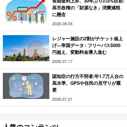
長期金利上昇、30年ぶりの3%目前:
高市政権の「財源なき」消費減税
に懸念
2026.08.05
レジャー施設の2割がチケット値上
げ―帝国データ : フリーパス5000
円超え、変動料金導入進む
2026.07.17
認知症の行方不明者:年1.7万人台の
高水準、GPSや住民の見守りが重
要
2026.07.21
人気のコンテンツ