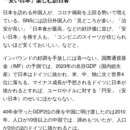
「安い日本」楽しむ訪日客
日本を訪れる外国人が、コロナ禍前を上回る勢いで増え
公式SNS
ている。SNSには訪日外国人の「見どころが多い」「治
安が良い」「日本食が最高」などの好評価に並び、「安
い日本」を推す人も。「コンビニのスイーツが信じられ
ないほど安くておいしい」などと。
インバウンドの好調を手放しには喜べない。国際通貨基
金（IMF）の予測では、2023年の名目GDP（国内総生
産）で日本はドイツに抜かれ、米、中、独に次ぐ世界4
位に落ちる。マイナス成長が予想されるドイツに日本が
抜かれるとすれば、ユーロやドルに対する「円安」（安
い日本）のせいにほかならない。
40年余守ったGDP2位の座を中国に明け渡したのは2010
年。人口が10倍以上の中国では、諦めもついたが、人口
が3分の2のドイツに抜かれるとは。