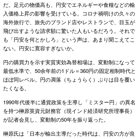
だ。足元の物価高も、円安でエネルギーや食糧などの輸
入価格上昇の影響を受けている。コロナ禍明けの久々の
海外旅行で、旅先のブランド店やレストランで、目玉が
飛び出すような請求額に驚いた人もいるだろう。それで
も「円安を何とかしろ」という声は、あまり聞こえてこ
ない。円安に寛容すぎないか。
円の購買力を示す実質実効為替相場は、変動制になって
最低水準で、50余年前の1ドル＝360円の固定相制時代と
ほぼ同レベル。円の凋落（ちょうらく）ぶりは目を覆い
たくなる。
1990年代後半に通貨政策を主導し「ミスター円」の異名
を持つ榊原英資元財務官（現インド経済研究所理事長）
が記者会見し、変動制の50年を振り返った。
榊原氏は「日本が輸出主導だった時代は、円安の方が良