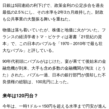
日銀は5回連続の利下げで、政策金利の公定歩合を過去
最低の2.5％にし、その水準を2年3カ月維持した。財政
も公共事業の大盤振る舞いを重ねた。
物価は落ち着いていたが、株価と地価に火がついた。フ
ランスの経済学者トマ・ピケティは著書「21世紀の資
本」で、この日本のバブルを「1970－2010年で最も壮
大なバブル」と評している。
90年代初頭にバブルがはじけた。宴が果てて後始末の金
融危機が到来、大手も含め多数の金融機関が淘汰（とう
た）された。バブル一過、日本の銀行部門が償却した不
良債権の総額は、100兆円に上った。
来年は120円台？
今年は、一時1ドル＝150円を超える水準まで円安が進ん