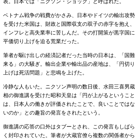
表。日本では「ニクソン・ショック」と呼ばれた。
ベトナム戦争の戦費がかさみ、日本やドイツの輸出攻勢
を受けた米国は、財政と国際収支の双子の赤字を抱え、
インフレと高失業率に苦しんだ。その打開策が黒字国に
平価切り上げを迫る荒業だった。
筆者が駆け出しの経済記者だった当時の日本は、「国難
来る」の大騒ぎ。輸出企業や輸出品の産地は、「円切り
上げは死活問題」と悲鳴を上げた。
冷静な人もいた。ニクソン声明の数日後、水田三喜男蔵
相の御進講を受けた昭和天皇は「円が上がるということ
は、日本人の働きが評価されたことで、良いことではな
いのか」との趣旨の発言をされたという。
御進講の応答の口外はタブーとされ、この発言もしばら
く封印されていた。筆者が大蔵官僚ら複数の関係者から