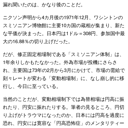
漏れ聞いたのは、かなり後のことだ。
ニクソン声明から4カ月後の1971年12月、ワシントンの
スミソニアン博物館に主要10カ国の蔵相が集まり、新た
な平価が決まった。日本円は1ドル＝308円、参加国中最
大の16.88％の切り上げだった。
だが、修正固定相場制である「スミソニアン体制」は、
1年余りしかもたなかった。外為市場が投機にさらさ
れ、主要国は73年の2月から3月にかけて、市場の需給で
刻々レートが変わる「変動相場制」に、なし崩し的に移
行し、今日に至っている。
当然のことだが、変動相場制下では為替相場は円高に振
れたり、円安に振れたりする。筆者の見るところ、円切
り上げがトラウマになったのか、日本には円高を過度に
恐れ、円安には寛容な「円高恐怖症」のメンタリティー