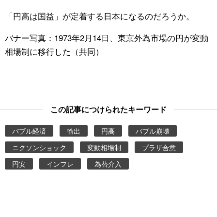
「円高は国益」が定着する日本になるのだろうか。
バナー写真：1973年2月14日、東京外為市場の円が変動
相場制に移行した（共同）
この記事につけられたキーワード
バブル経済
輸出
円高
バブル崩壊
ニクソンショック
変動相場制
プラザ合意
円安
インフレ
為替介入