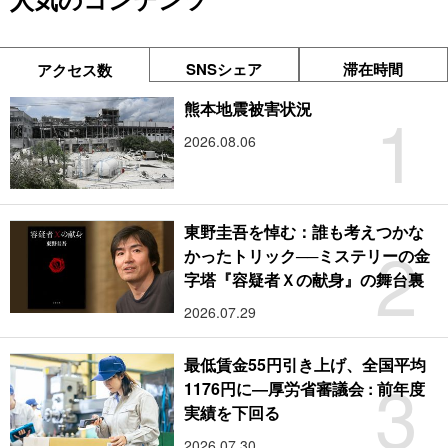
SNSシェア
滞在時間
アクセス数
1
熊本地震被害状況
2026.08.06
東野圭吾を悼む：誰も考えつかな
2
かったトリック──ミステリーの金
字塔『容疑者Ｘの献身』の舞台裏
2026.07.29
最低賃金55円引き上げ、全国平均
3
1176円に―厚労省審議会 : 前年度
実績を下回る
2026.07.30