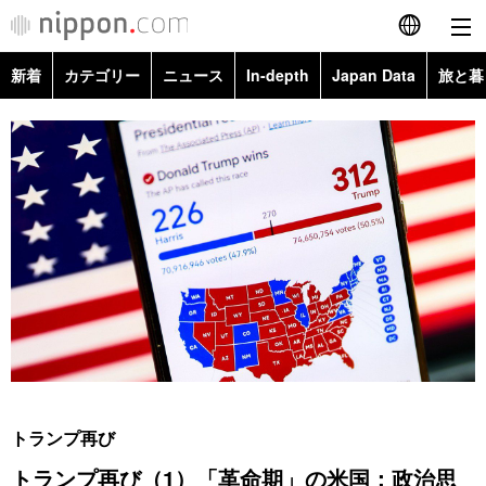
新着
カテゴリー
ニュース
In-depth
Japan Data
旅と暮
English
政治・外交
Topics
简体字
経済・ビジネス
Images
繁體字
カテゴリー
国際・海外
People
Français
政治・外交
ニュース
社会
東京
Español
経済・ビジネス
トップ
In-depth
文化
お知らせ
العربية
国際
アーカイブ
Japan Data
科学・技術
Русский
トランプ再び
社会
旅と暮らし
暮らし
トランプ再び（1）「革命期」の米国：政治思