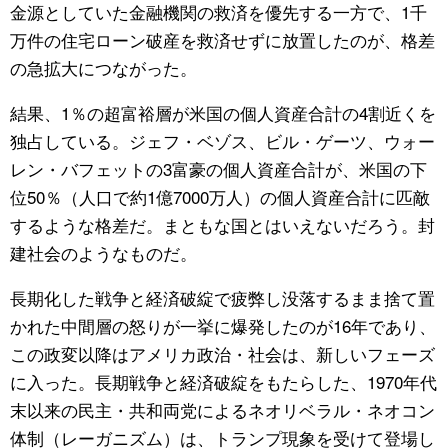
金源としていた金融機関の救済を優先する一方で、1千
万件の住宅ローン破産を救済せずに放置したのが、格差
の急拡大につながった。
結果、1％の超富裕層が米国の個人資産合計の4割近くを
独占している。ジェフ・ベゾス、ビル・ゲーツ、ウォー
レン・バフェットの3富豪の個人資産合計が、米国の下
位50％（人口で約1億7000万人）の個人資産合計に匹敵
するような格差だ。まともな国とはいえないだろう。封
建社会のようなものだ。
長期化した戦争と経済破綻で疲弊し没落するまま捨て置
かれた中間層の怒りが一挙に爆発したのが16年であり、
この政変以降はアメリカ政治・社会は、新しいフェーズ
に入った。長期戦争と経済破綻をもたらした、1970年代
末以来の民主・共和両党によるネオリベラル・ネオコン
体制（レーガニズム）は、トランプ現象を受けて登場し