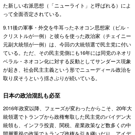
た新しい右派思想（「ニューライト」と呼ばれる）によ
って全面否定されている。
9.11後の軍事・外交を牛耳ったネオコン思想家（ビル・
クリストルが一例）と彼らを使った政治家（チェイニー
元副大統領が一例）は、今回の大統領選で民主党に付い
ている。ただ、その民主党側にも16年には同党のネオリ
ベラル・ネオコン化に対する反動としてサンダース現象
が起き、社会民主主義という形でニューディール政治を
取り戻そうという揺さぶりが続いている。
日本の政治混乱も必至
2016年政変以降、フェーズが変わったからこそ、20年大
統領選でトランプから政権奪取した民主党のバイデン大
統領も、インフラ投資、関税、産業政策など数多くの中
間層重視の政策でトランプ政権を引き継いだり、アイデ