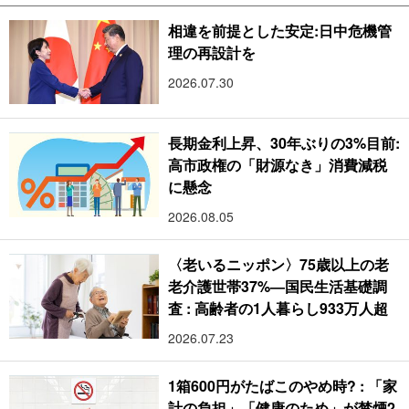
相違を前提とした安定:日中危機管
理の再設計を
2026.07.30
長期金利上昇、30年ぶりの3%目前:
高市政権の「財源なき」消費減税
に懸念
2026.08.05
〈老いるニッポン〉75歳以上の老
老介護世帯37%―国民生活基礎調
査 : 高齢者の1人暮らし933万人超
2026.07.23
1箱600円がたばこのやめ時? : 「家
計の負担」「健康のため」が禁煙2