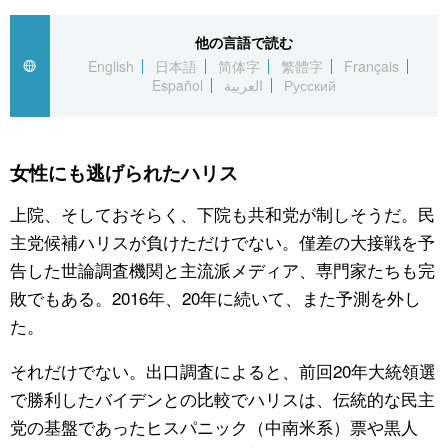
公式SNS
他の言語で読む
English
日本語
简体字
繁體字
Français
Español
العربية
Русский
女性にも逃げられたハリス
上院、そしておそらく、下院も共和党が制しそうだ。民
主党候補ハリスが負けただけでない。僅差の大接戦を予
告した世論調査機関と主流派メディア、専門家たちも完
敗でもある。2016年、20年に続いて、また予測を外し
た。
それだけでない。出口調査によると、前回20年大統領選
で勝利したバイデンとの比較でハリスは、伝統的な民主
党の基盤であったヒスパニック（中南米系）票や黒人