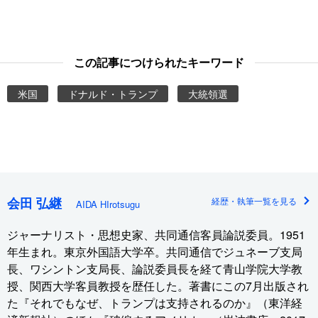
この記事につけられたキーワード
米国
ドナルド・トランプ
大統領選
会田 弘継
経歴・執筆一覧を見る
AIDA HIrotsugu
ジャーナリスト・思想史家、共同通信客員論説委員。1951
年生まれ。東京外国語大学卒。共同通信でジュネーブ支局
長、ワシントン支局長、論説委員長を経て青山学院大学教
授、関西大学客員教授を歴任した。著書にこの7月出版され
た『それでもなぜ、トランプは支持されるのか』（東洋経