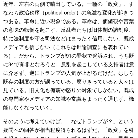
近年、左右の両側で噴出している。一種の「政変」、す
なわち政治秩序（political order）の急激な変化が起きつ
つある。革命に近い現象である。革命は、価値観や言葉
の意味の転倒を起こす。反乱者たちは旧体制の諸制度、
特に法制度を守る司法などはまったく信用しない。既成
メディアも信じない（これらは世論調査にも表れてい
る）。だから、トランプが91の罪状で起訴され、うち既
に34で有罪となろうと、反乱を起こしている支持者は意
に介さず、逆にトランプの人気が上がるだけだ。むしろ
既存の制度の方が誤っている、腐りきっていると人々は
見ている。旧文化も侮蔑や怒りの対象でしかない。既成
の専門家やメディアの知識や常識もまったく通じず、機
能しなくなっていく。
そのように考えていけば、「なぜトランプが？」という
疑問への回答が相当程度得られるはずだ。「政変」を引