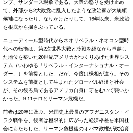
ンプ、サンダース現象である。大衆の怒りを受け止め
て、外部から2大政党に乱入したような政治家が大統領
候補になったり、なりかけたりして、16年以来、米政治
を根底から揺さぶっている。
ニューディール型時代からネオリベラル・ネオコン型時
代への転換は、第2次世界大戦と冷戦を経ながら卓越し
た地位を築いた20世紀アメリカがつくりあげた世界シス
テム（いわゆる「リベラル・インターナショナル・オー
ダー」）を前提とした。だが、今度は様相が違う。その
システムを前提として生まれたグローバル経済と社会
が、その後ろ盾であるアメリカ自身に牙をむいて襲いか
かった。9.11テロとリーマン危機だ。
前者は20年に及ぶ、米国史上最長のアフガニスタン・イ
ラク戦争を、後者は極限的に広がった経済格差を米国社
会にもたらした。リーマン危機後のオバマ政権が政治資