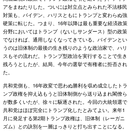
アをまねたりした。ついには対立点とみられた不法移民
対策も、バイデン、ハリスともにトランプと変わらぬ強
硬策に転じた。つまり、16年以降は最も重要な経済政策
分野においてはトランプ（ないしサンダース）型の政策
でなければ、通用しなくなってきている。バイデンとい
うのは旧体制の最後の生き残りのような政治家で、ハリ
スもその流れだ。トランプ型政治を実行することで生き
残ろうとしたが、結局、今年の選挙で有権者に拒否され
た。
共和党側も、16年政変で思わぬ勝利を収め成立したトラ
ンプ政権を抑え込もうと旧体制側から送り込まれ閣僚ら
が数多くいたが、徐々に駆逐された。今回の大統領選で
共和党はほぼ完全にトランプ化したとみてよい。来年1
月に発足する第2期トランプ政権は、旧体制（レーガニ
ズム）との訣別を一層はっきりと打ち出すことになる。