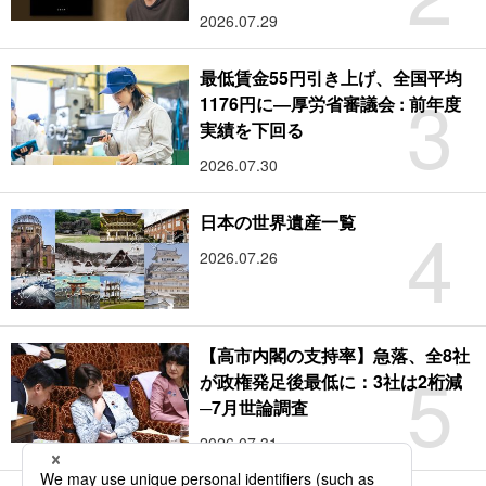
2026.07.29
最低賃金55円引き上げ、全国平均
3
1176円に―厚労省審議会 : 前年度
実績を下回る
2026.07.30
4
日本の世界遺産一覧
2026.07.26
【高市内閣の支持率】急落、全8社
5
が政権発足後最低に：3社は2桁減
─7月世論調査
2026.07.31