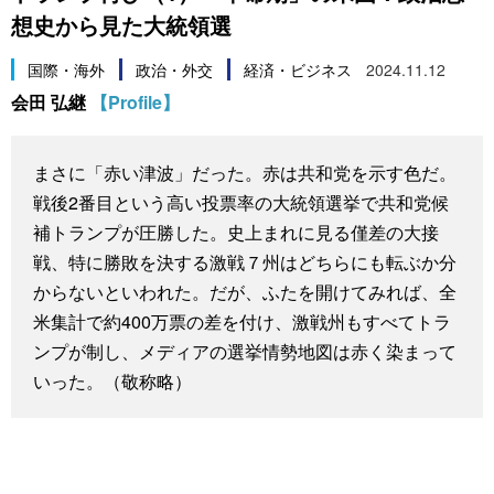
想史から見た大統領選
スポーツ・東京2020
文化
動画/Live
国際・海外
政治・外交
経済・ビジネス
2024.11.12
科学・技術
Books
会田 弘継
【Profile】
暮らし
Cinema
まさに「赤い津波」だった。赤は共和党を示す色だ。
戦後2番目という高い投票率の大統領選挙で共和党候
スポーツ・東京2020
Topics
補トランプが圧勝した。史上まれに見る僅差の大接
戦、特に勝敗を決する激戦７州はどちらにも転ぶか分
Images
からないといわれた。だが、ふたを開けてみれば、全
米集計で約400万票の差を付け、激戦州もすべてトラ
People
ンプが制し、メディアの選挙情勢地図は赤く染まって
いった。（敬称略）
東京
お知らせ