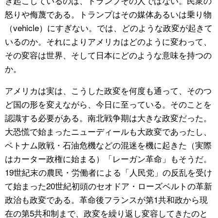
き起こしているのは、トランプその人ではない。民衆の
怒りや侮蔑である。トランプはその媒体あるいは乗り物
（vehicle）にすぎない。では、どのような政変が起きて
いるのか。それによりアメリカはどのように変わって、
その変容は世界、そして日本にどのような意味を持つの
か。
アメリカは実は、こうした政変を何度も通って、そのつ
ど国の形を変えながら、今日に至っている。そのことを
認識する必要がある。南北戦争期は大きな政変だった。
大恐慌で始まったニューディールも大政変であったし、
ベトナム敗戦・石油危機などの混迷を機に起きた（実際
はカーター政権に始まる）「レーガン革命」もそうだ。
19世紀末の農民・労働者による「人民党」の反乱を受け
て始まった20世紀初頭のセオドア・ローズベルトの革新
政治も政変である。革命後フランスが第1共和政から現
在の第5共和制まで、政変を繰り返し変容してきたのと