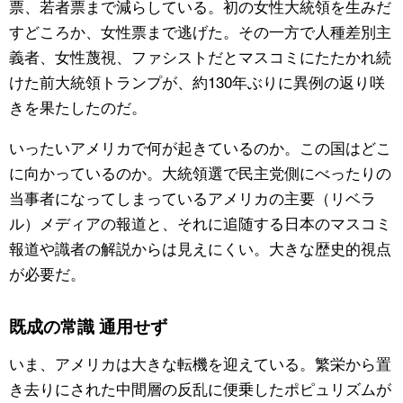
票、若者票まで減らしている。初の女性大統領を生みだ
すどころか、女性票まで逃げた。その一方で人種差別主
義者、女性蔑視、ファシストだとマスコミにたたかれ続
けた前大統領トランプが、約130年ぶりに異例の返り咲
きを果たしたのだ。
いったいアメリカで何が起きているのか。この国はどこ
に向かっているのか。大統領選で民主党側にべったりの
当事者になってしまっているアメリカの主要（リベラ
ル）メディアの報道と、それに追随する日本のマスコミ
報道や識者の解説からは見えにくい。大きな歴史的視点
が必要だ。
既成の常識 通用せず
いま、アメリカは大きな転機を迎えている。繁栄から置
き去りにされた中間層の反乱に便乗したポピュリズムが