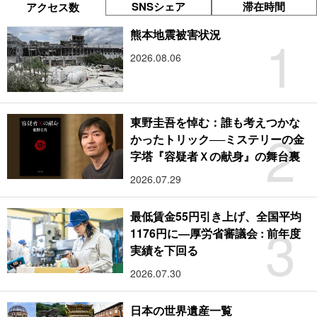
SNSシェア
滞在時間
アクセス数
1
熊本地震被害状況
2026.08.06
東野圭吾を悼む：誰も考えつかな
2
かったトリック──ミステリーの金
字塔『容疑者Ｘの献身』の舞台裏
2026.07.29
最低賃金55円引き上げ、全国平均
3
1176円に―厚労省審議会 : 前年度
実績を下回る
2026.07.30
日本の世界遺産一覧