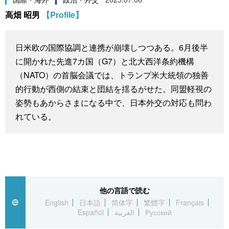
スポーツ・東京2020
高畑 昭男
【Profile】
文化
動画/Live
科学・技術
Books
日米欧の国際協調と連携が崩壊しつつある。6月後半
に開かれた先進7カ国（G7）と北大西洋条約機構
暮らし
Cinema
（NATO）の首脳会議では、トランプ米大統領の独善
的行動が西側の結束と団結を揺るがせた。同盟軽視の
スポーツ・東京2020
Topics
姿勢もあからさまになる中で、日本外交の対応も問わ
れている。
Images
People
東京
他の言語で読む
English
日本語
简体字
繁體字
Français
Español
العربية
Русский
お知らせ