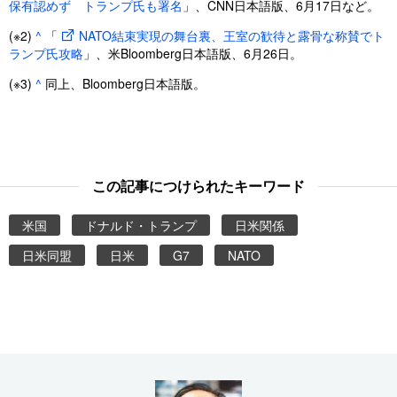
保有認めず トランプ氏も署名
」、CNN日本語版、6月17日など。
(※2)
^
「
NATO結束実現の舞台裏、王室の歓待と露骨な称賛でト
ランプ氏攻略
」、米Bloomberg日本語版、6月26日。
(※3)
^
同上、Bloomberg日本語版。
この記事につけられたキーワード
米国
ドナルド・トランプ
日米関係
日米同盟
日米
G7
NATO