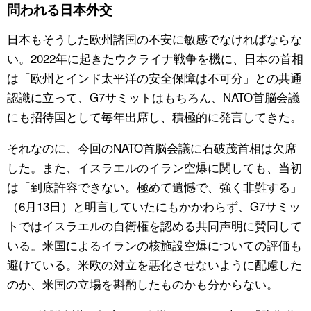
問われる日本外交
日本もそうした欧州諸国の不安に敏感でなければならな
い。2022年に起きたウクライナ戦争を機に、日本の首相
は「欧州とインド太平洋の安全保障は不可分」との共通
認識に立って、G7サミットはもちろん、NATO首脳会議
にも招待国として毎年出席し、積極的に発言してきた。
それなのに、今回のNATO首脳会議に石破茂首相は欠席
した。また、イスラエルのイラン空爆に関しても、当初
は「到底許容できない。極めて遺憾で、強く非難する」
（6月13日）と明言していたにもかかわらず、G7サミッ
トではイスラエルの自衛権を認める共同声明に賛同して
いる。米国によるイランの核施設空爆についての評価も
避けている。米欧の対立を悪化させないように配慮した
のか、米国の立場を斟酌したものかも分からない。