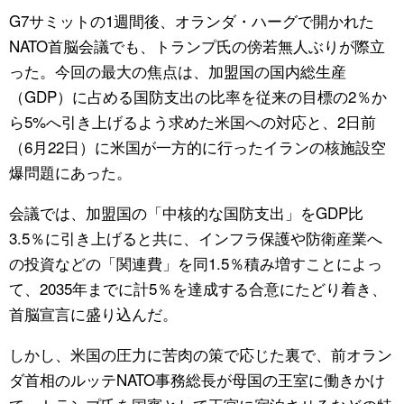
G7サミットの1週間後、オランダ・ハーグで開かれた
NATO首脳会議でも、トランプ氏の傍若無人ぶりが際立
った。今回の最大の焦点は、加盟国の国内総生産
（GDP）に占める国防支出の比率を従来の目標の2％か
ら5%へ引き上げるよう求めた米国への対応と、2日前
（6月22日）に米国が一方的に行ったイランの核施設空
爆問題にあった。
会議では、加盟国の「中核的な国防支出」をGDP比
3.5％に引き上げると共に、インフラ保護や防衛産業へ
の投資などの「関連費」を同1.5％積み増すことによっ
て、2035年までに計5％を達成する合意にたどり着き、
首脳宣言に盛り込んだ。
しかし、米国の圧力に苦肉の策で応じた裏で、前オラン
ダ首相のルッテNATO事務総長が母国の王室に働きかけ