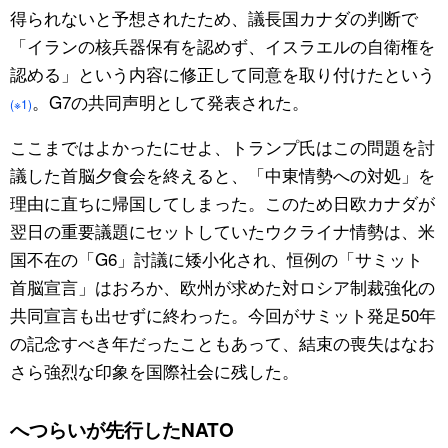
得られないと予想されたため、議長国カナダの判断で
「イランの核兵器保有を認めず、イスラエルの自衛権を
認める」という内容に修正して同意を取り付けたという
。G7の共同声明として発表された。
(※1)
ここまではよかったにせよ、トランプ氏はこの問題を討
議した首脳夕食会を終えると、「中東情勢への対処」を
理由に直ちに帰国してしまった。このため日欧カナダが
翌日の重要議題にセットしていたウクライナ情勢は、米
国不在の「G6」討議に矮小化され、恒例の「サミット
首脳宣言」はおろか、欧州が求めた対ロシア制裁強化の
共同宣言も出せずに終わった。今回がサミット発足50年
の記念すべき年だったこともあって、結束の喪失はなお
さら強烈な印象を国際社会に残した。
へつらいが先行したNATO