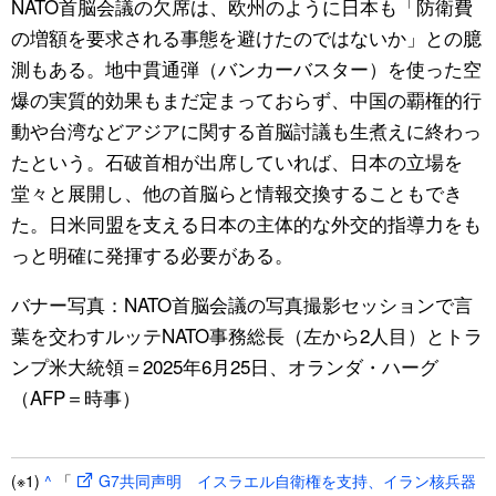
NATO首脳会議の欠席は、欧州のように日本も「防衛費
の増額を要求される事態を避けたのではないか」との臆
測もある。地中貫通弾（バンカーバスター）を使った空
爆の実質的効果もまだ定まっておらず、中国の覇権的行
動や台湾などアジアに関する首脳討議も生煮えに終わっ
たという。石破首相が出席していれば、日本の立場を
堂々と展開し、他の首脳らと情報交換することもでき
た。日米同盟を支える日本の主体的な外交的指導力をも
っと明確に発揮する必要がある。
バナー写真：NATO首脳会議の写真撮影セッションで言
葉を交わすルッテNATO事務総長（左から2人目）とトラ
ンプ米大統領＝2025年6月25日、オランダ・ハーグ
（AFP＝時事）
(※1)
^
「
G7共同声明 イスラエル自衛権を支持、イラン核兵器