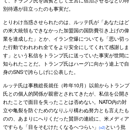
て、トランプ氏を国賓として王宮に宿泊させるなどの特
別待遇が目立ったのも事実だ。
とりわけ当惑させられたのは、ルッテ氏が「あなたはど
の米大統領もできなかった加盟国の国防費引き上げの偉
業を達成した」とか、イラン空爆についても「思い切っ
た行動でわれわれ全てをより安全にしてくれて感謝しま
す」という私信をトランプ氏に送っていた事実が世間に
知られたことだ。トランプ氏はハーグに向かう途上で自
身のSNSで誇らしげに公表した。
ルッテ氏は事務総長就任（昨年10月）以前からトランプ
氏との個人的関係が親密とされてきたが、私信を公開さ
れたことで面目を失ったことは否めない。NATO内の対
立や亀裂を防ぐためのなりふり構わぬ努力とも言えたも
のの、あまりにへりくだった賛辞の連続に、米メディア
ですらも「目をそむけたくなるへつらい」
という批
(※2)