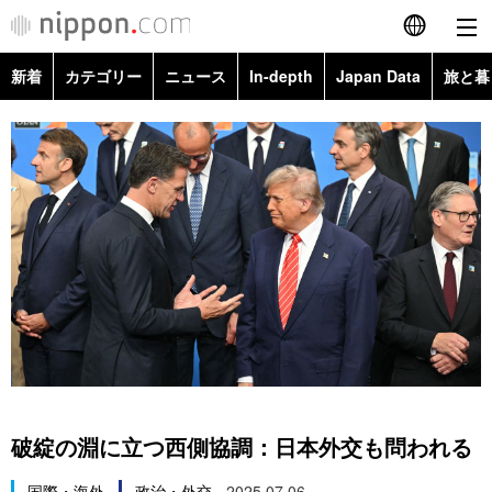
新着
カテゴリー
ニュース
In-depth
Japan Data
旅と暮
English
政治・外交
Topics
简体字
経済・ビジネス
Images
繁體字
カテゴリー
国際・海外
People
Français
政治・外交
ニュース
社会
東京
Español
経済・ビジネス
トップ
In-depth
文化
お知らせ
العربية
国際
アーカイブ
Japan Data
科学・技術
Русский
破綻の淵に立つ西側協調：日本外交も問われる
社会
旅と暮らし
暮らし
国際・海外
政治・外交
2025.07.06