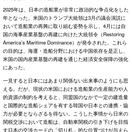
2025年は、日本の造船業が非常に政治的な争点化をした
年となった。米国のトランプ大統領は3月の議会演説に
おいて造船業の再興に取り組む姿勢を示し、4月には自
国の海事産業基盤の再建に向けた大統領令（Restoring
America’s Maritime Dominance）が発令された。これら
の目的は、海運・造船分野における中国依存を是正し、
米国の国内産業基盤の再建を通じた経済安全保障の強化
にあった。
一見すると日本にはあまり関係ない出来事のようにも思
える。だが、現状の米国における造船業の生産能力や人
的資源の制約を考えると、同盟国のなかで一定の建造量
と国際的な造船シェアを有する韓国や日本との連携・協
力が必要とならざるを得ない。こうした事情から日米の
関税交渉において造船は、自動車関税の引き下げを目指
す日本の交渉カードの「切り札」的な位置づけが与えら