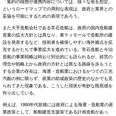
「集約の様態や連携内容については、様々な形を想定」
というロードマップでの周到な表現は、政府と業界との
妥協を可能にするための表現であろう。
また大手造船会社である常石造船は、政府の国内造船建
造量の拡大方針とは異なり、東ティモールで造船所の建
設を発表するなど、技術者を確保しやすい海外拠点を拡
充するかたちで事業拡大を進めている。常石造船と今治
造船の事業戦略は時おり対比的にも語られるが、経営の
理念や戦略上から政府の方針とは異なる路線を歩もうと
する企業の存在は、海運・造船業におけるかつての三光
汽船の例に限らず、産業の助成政策の歴史のなかでも見
られてきた現象である。こうした現状が奇妙な既視感を
作り出している。
例えば、1950年代前後には政府による海運・造船業の産
業政策として、船舶建造支援策である計画造船があっ