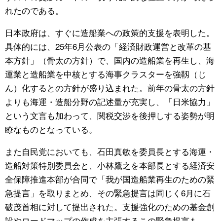
れたのである。
日本政府は、すぐに造船業への政策的支援を表明した。
具体的には、25年6月公表の「経済財政運営と改革の基
本方針」（骨太の方針）で、国内の造船業を再生し、海
運業と造船業を中核とする海事クラスターを強靱（じ
ん）化するとの方針が盛り込まれた。前年の骨太の方針
よりも海運・造船分野の記述量が充実し、「日米協力」
という文言も加わって、関税交渉を後押しする姿勢が明
瞭なものとなっている。
また自民党においても、石田真敏を委員長とする海運・
造船対策特別委員会と、小林鷹之を本部長とする経済安
全保障推進本部が合同で「我が国造船業再生のための緊
急提言」を取りまとめ、その緊急提言は同じく6月に石
破茂首相に対して提出された。支援強化のための基金創
設やロードマップの作成を主張するこの緊急提言も、