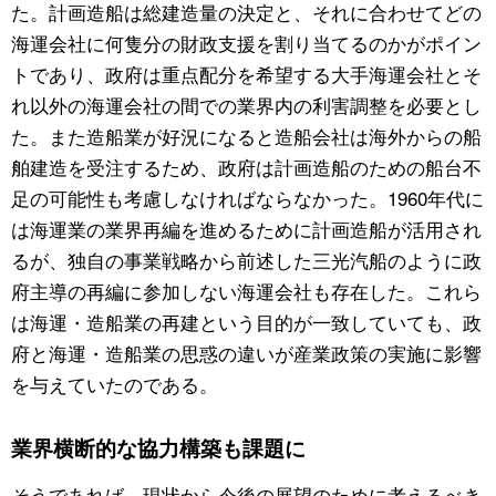
た。計画造船は総建造量の決定と、それに合わせてどの
海運会社に何隻分の財政支援を割り当てるのかがポイン
トであり、政府は重点配分を希望する大手海運会社とそ
れ以外の海運会社の間での業界内の利害調整を必要とし
た。また造船業が好況になると造船会社は海外からの船
舶建造を受注するため、政府は計画造船のための船台不
足の可能性も考慮しなければならなかった。1960年代に
は海運業の業界再編を進めるために計画造船が活用され
るが、独自の事業戦略から前述した三光汽船のように政
府主導の再編に参加しない海運会社も存在した。これら
は海運・造船業の再建という目的が一致していても、政
府と海運・造船業の思惑の違いが産業政策の実施に影響
を与えていたのである。
業界横断的な協力構築も課題に
そうであれば、現状から今後の展望のために考えるべき