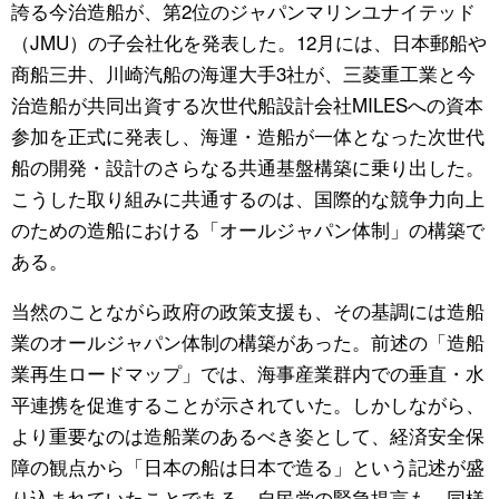
誇る今治造船が、第2位のジャパンマリンユナイテッド
（JMU）の子会社化を発表した。12月には、日本郵船や
商船三井、川崎汽船の海運大手3社が、三菱重工業と今
治造船が共同出資する次世代船設計会社MILESへの資本
参加を正式に発表し、海運・造船が一体となった次世代
船の開発・設計のさらなる共通基盤構築に乗り出した。
こうした取り組みに共通するのは、国際的な競争力向上
のための造船における「オールジャパン体制」の構築で
ある。
当然のことながら政府の政策支援も、その基調には造船
業のオールジャパン体制の構築があった。前述の「造船
業再生ロードマップ」では、海事産業群内での垂直・水
平連携を促進することが示されていた。しかしながら、
より重要なのは造船業のあるべき姿として、経済安全保
障の観点から「日本の船は日本で造る」という記述が盛
り込まれていたことである。自民党の緊急提言も、同様