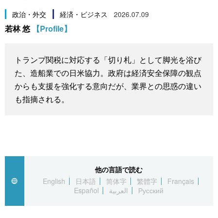
スポーツ・東京2020
文化
動画/Live
政治・外交
経済・ビジネス
2026.07.09
若林 悠
【Profile】
科学・技術
Books
トランプ関税に対応する「切り札」として脚光を浴び
暮らし
Cinema
た、造船業での日米協力。政府は経済安全保障の観点
からも支援を強化する意向だが、業界との思惑の違い
スポーツ・東京2020
Topics
も指摘される。
Images
People
他の言語で読む
東京
English
日本語
简体字
繁體字
Français
Español
العربية
Русский
お知らせ