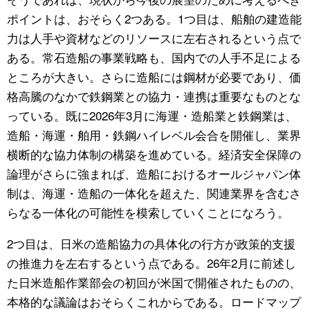
ポイントは、おそらく2つある。1つ目は、船舶の建造能
力は人手や資材などのリソースに左右されるという点で
ある。常石造船の事業戦略も、国内での人手不足による
ところが大きい。さらに造船には鋼材が必要であり、価
格高騰のなかで鉄鋼業との協力・連携は重要なものとな
っている。既に2026年3月に海運・造船業と鉄鋼業は、
造船・海運・舶用・鉄鋼ハイレベル会合を開催し、業界
横断的な協力体制の構築を進めている。経済安全保障の
論理がさらに強まれば、造船におけるオールジャパン体
制は、海運・造船の一体化を超えた、関連業界を含むさ
らなる一体化の可能性を模索していくことになろう。
2つ目は、日米の造船協力の具体化の行方が政策的支援
の推進力を左右するという点である。26年2月に前述し
た日米造船作業部会の初回が米国で開催されたものの、
本格的な議論はおそらくこれからである。ロードマップ