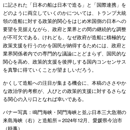
に記された「日本の船は日本で造る」と「国際連携」を
どのように両立していくのかについては、トランプ大統
領の造船に対する政策的関心をはじめ米国側の日本への
要望を見据えながら、政府と業界との間の継続的な調整
が不可欠である。けれども、なぜ政府が造船に積極的な
政策支援を行うのかを国民が納得するためには、政府と
業界関係者内での専門的な議論にとどまらず、国民的な
関心を高め、政策的支援を後押しする国内コンセンサス
を真摯に得ていくことが望ましいだろう。
かくして造船への注目が集まる機会に、本稿のささやか
な政治学的考察が、人びとの政策的支援に対するさらな
る関心の入り口となれば幸いである。
バナー写真：鳴門海峡・関門海峡と並ぶ日本三大急潮の
来島海峡（右）と造船所＝2024年12月、愛媛県今治市
（時事）