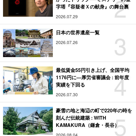
2
字塔『容疑者Ｘの献身』の舞台裏
2026.07.29
3
日本の世界遺産一覧
2026.07.26
最低賃金55円引き上げ、全国平均
4
1176円に―厚労省審議会 : 前年度
実績を下回る
2026.07.30
豪雪の地と海辺の町で220年の時を
5
刻んだ伝統建築 : WITH
KAMAKURA（鎌倉・長谷）
2026.08.04