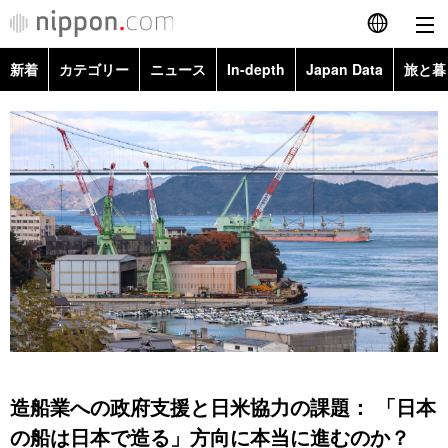
新着
カテゴリー
ニュース
In-depth
Japan Data
旅と暮
English
政治・外交
Topics
简体字
経済・ビジネス
Images
繁體字
カテゴリー
国際・海外
People
Français
政治・外交
ニュース
社会
東京
Español
経済・ビジネス
トップ
In-depth
文化
お知らせ
العربية
国際
アーカイブ
Japan Data
科学・技術
Русский
造船業への政府支援と日米協力の課題： 「日本
社会
旅と暮らし
暮らし
の船は日本で造る」方向に本当に進むのか？