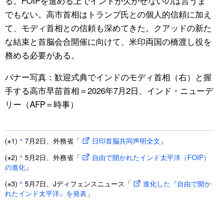
る。FOIPを進める上でインドが欠かせないのは言うま
でもない。高市首相はトランプ氏との個人的信頼に加え
て、モディ首相との信頼も深めてきた。クアッドの新た
な結束と首脳会合開催に向けて、米印両国の橋渡し役を
務める必要がある。
バナー写真：歓迎式典でインドのモディ首相（右）と握
手する高市早苗首相＝2026年7月2日、インド・ニューデ
リー（AFP＝時事）
(※1)
^
7月2日、外務省「
日印首脳共同声明全文
」
(※2)
^
5月2日、外務省「
自由で開かれたインド太平洋（FOIP）
の進化
」
(※3)
^
5月7日、Jディフェンスニュース「
進化した『自由で開か
れたインド太平洋』を発表
」