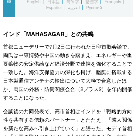
English
日本語
简体字
繁體字
Français
Español
العربية
Русский
公式SNS
インド「MAHASAGAR」との共鳴
首都ニューデリーで7月2日に行われた日印首脳会談で、
両氏は中東情勢や中国の動きを踏まえ、エネルギーや重
要鉱物の安定供給など経済分野で連携を強化することで
一致した。海洋安保協力の深化も掲げ、艦艇に搭載する
日本製通信アンテナの輸出について大枠で合意したほ
か、両国の外務・防衛閣僚会合（2プラス2）を年内開催
することになった。
会談後の共同発表で、高市首相はインドを「戦略的方向
性を共有する信頼のパートナー」とたたえ、「隣人関係
を新たな高みへ引き上げていく」と語った。モディ首相