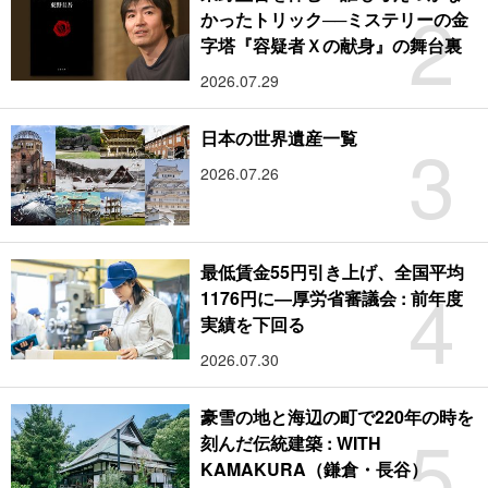
2
かったトリック──ミステリーの金
字塔『容疑者Ｘの献身』の舞台裏
2026.07.29
3
日本の世界遺産一覧
2026.07.26
最低賃金55円引き上げ、全国平均
4
1176円に―厚労省審議会 : 前年度
実績を下回る
2026.07.30
豪雪の地と海辺の町で220年の時を
5
刻んだ伝統建築 : WITH
KAMAKURA（鎌倉・長谷）