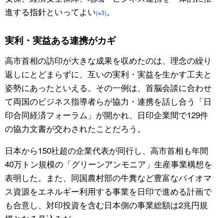
進する指針といってよい
。
(※3)
実利・実益ある連携がカギ
高市首相の訪印が大きな成果を収めたのは、理念の繰り
返しにとどまらずに、互いの実利・実益を生かす工夫と
姿勢にあったといえる。その一例は、首脳会談に合わせ
て両国のビジネス指導者らが協力・連携を話し合う「日
印合同経済フォーラム」が開かれ、日印企業間で129件
の協力文書が交わされたことだろう。
日本から150社超の企業代表が同行し、高市首相も年間
40万トン規模の「グリーンアンモニア」生産事業構想を
表明した。また、同国農村部の牛糞など豊富なバイオマ
ス資源をエネルギー利用する事業を日印で進める計画で
も合意し、対印投資を含む日本側の事業総額は2兆円規