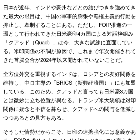
日本が近年、インドや豪州などとの結びつきを強めてき
た最大の眼目は、中国の軍事的膨張や覇権主義的行動を
抑止し、牽制することにある。ただし、FOIP推進の一
環として行われてきた日米豪印4カ国による対話枠組み
「クアッド（Quad）」は今、大きな試練に直面してい
る。米印関係の不調が原因で、これまで年次開催されて
きた首脳会合が2024年以来開かれていないことだ。
全方位外交を重視するインドは、ロシアとの友好関係を
維持し、中ロ主導の「BRICS（新興経済国）」にも加盟
している。このため、クアッドと言っても日米豪3カ国
とは微妙に立ち位置が異なる。トランプ米大統領は対印
関係に疑念と不信を募らせ、クアッドへの関与を低減し
つつあるとの見方もある。
そうした情勢だからこそ、日印の連携強化には意義があ