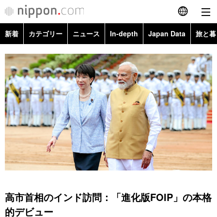
新着
カテゴリー
ニュース
In-depth
Japan Data
旅と暮
English
政治・外交
Topics
简体字
経済・ビジネス
Images
繁體字
カテゴリー
国際・海外
People
Français
政治・外交
ニュース
社会
東京
Español
経済・ビジネス
トップ
In-depth
文化
お知らせ
العربية
国際
アーカイブ
Japan Data
科学・技術
Русский
高市首相のインド訪問：「進化版FOIP」の本格
社会
旅と暮らし
暮らし
的デビュー