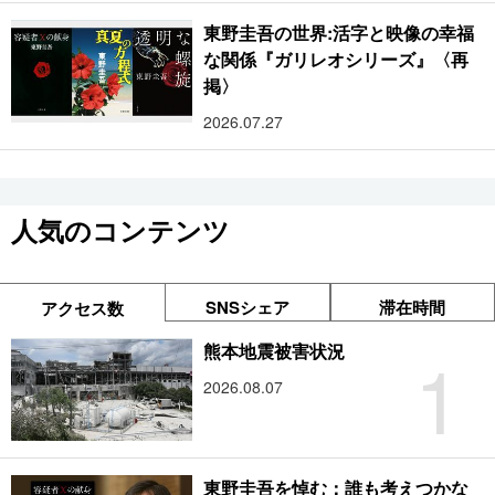
東野圭吾の世界:活字と映像の幸福
な関係『ガリレオシリーズ』〈再
掲〉
2026.07.27
人気のコンテンツ
SNSシェア
滞在時間
アクセス数
1
熊本地震被害状況
2026.08.07
東野圭吾を悼む：誰も考えつかな