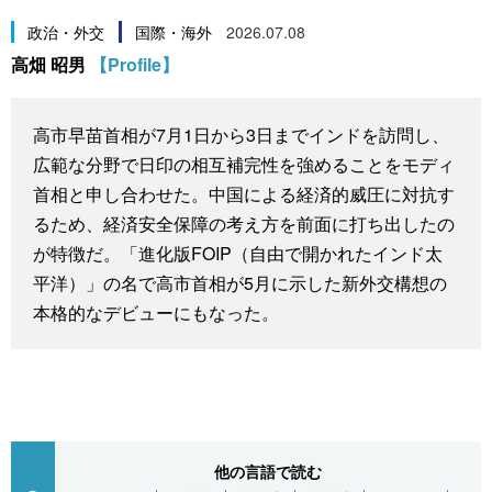
スポーツ・東京2020
文化
動画/Live
政治・外交
国際・海外
2026.07.08
高畑 昭男
【Profile】
科学・技術
Books
高市早苗首相が7月1日から3日までインドを訪問し、
暮らし
Cinema
広範な分野で日印の相互補完性を強めることをモディ
首相と申し合わせた。中国による経済的威圧に対抗す
スポーツ・東京2020
Topics
るため、経済安全保障の考え方を前面に打ち出したの
が特徴だ。「進化版FOIP（自由で開かれたインド太
Images
平洋）」の名で高市首相が5月に示した新外交構想の
本格的なデビューにもなった。
People
東京
お知らせ
他の言語で読む