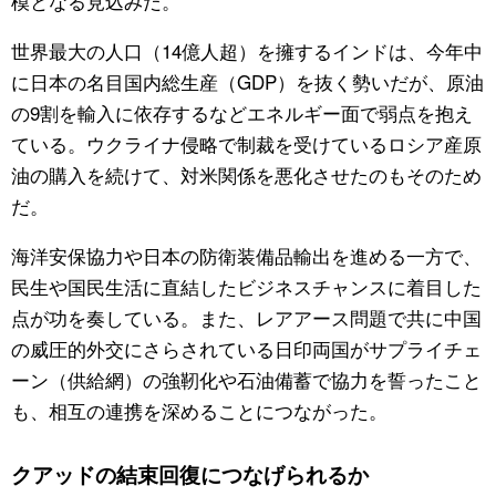
模となる見込みだ。
世界最大の人口（14億人超）を擁するインドは、今年中
に日本の名目国内総生産（GDP）を抜く勢いだが、原油
の9割を輸入に依存するなどエネルギー面で弱点を抱え
ている。ウクライナ侵略で制裁を受けているロシア産原
油の購入を続けて、対米関係を悪化させたのもそのため
だ。
海洋安保協力や日本の防衛装備品輸出を進める一方で、
民生や国民生活に直結したビジネスチャンスに着目した
点が功を奏している。また、レアアース問題で共に中国
の威圧的外交にさらされている日印両国がサプライチェ
ーン（供給網）の強靭化や石油備蓄で協力を誓ったこと
も、相互の連携を深めることにつながった。
クアッドの結束回復につなげられるか