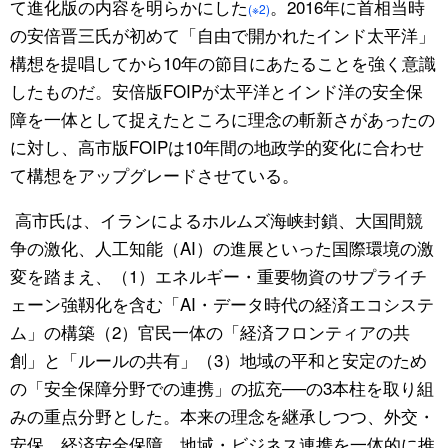
て進化版の内容を明らかにした
。2016年に首相当時
(※2)
の安倍晋三氏が初めて「自由で開かれたインド太平洋」
構想を提唱してから10年の節目にあたることを強く意識
したものだ。安倍版FOIPが太平洋とインド洋の安全保
障を一体として捉えたところに理念の斬新さがあったの
に対し、高市版FOIPは10年間の地政学的変化に合わせ
て構想をアップグレードさせている。
高市氏は、イランによるホルムズ海峡封鎖、大国間競
争の激化、人工知能（AI）の進展といった国際環境の激
変を踏まえ、（1）エネルギー・重要物資のサプライチ
ェーン強靱化を含む「AI・データ時代の経済エコシステ
ム」の構築（2）官民一体の「経済フロンティアの共
創」と「ルールの共有」（3）地域の平和と安定のため
の「安全保障分野での連携」の拡充──の3本柱を取り組
みの重点分野とした。本来の理念を継承しつつ、外交・
安保、経済安全保障、地域・ビジネス連携を一体的に推