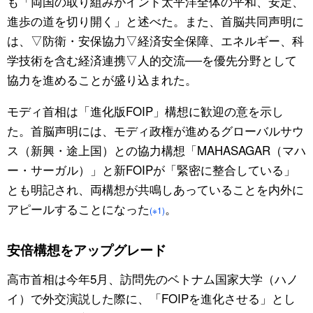
も「両国の取り組みがインド太平洋全体の平和、安定、
進歩の道を切り開く」と述べた。また、首脳共同声明に
は、▽防衛・安保協力▽経済安全保障、エネルギー、科
学技術を含む経済連携▽人的交流──を優先分野として
協力を進めることが盛り込まれた。
モディ首相は「進化版FOIP」構想に歓迎の意を示し
た。首脳声明には、モディ政権が進めるグローバルサウ
ス（新興・途上国）との協力構想「MAHASAGAR（マハ
ー・サーガル）」と新FOIPが「緊密に整合している」
とも明記され、両構想が共鳴しあっていることを内外に
アピールすることになった
。
(※1)
安倍構想をアップグレード
高市首相は今年5月、訪問先のベトナム国家大学（ハノ
イ）で外交演説した際に、「FOIPを進化させる」とし