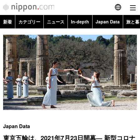
新着
カテゴリー
ニュース
In-depth
Japan Data
旅と暮
English
政治・外交
Topics
简体字
経済・ビジネス
Images
繁體字
カテゴリー
国際・海外
People
Français
政治・外交
ニュース
社会
東京
Español
経済・ビジネス
トップ
In-depth
文化
お知らせ
العربية
国際
アーカイブ
Japan Data
科学・技術
Русский
Japan Data
社会
旅と暮らし
暮らし
東京五輪は、2021年7月23日開幕― 新型コロナ