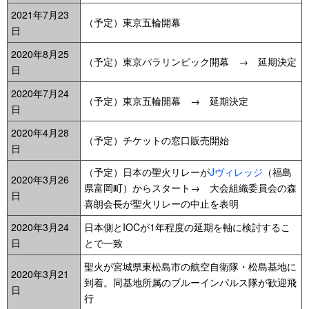
2021年7月23
（予定）東京五輪開幕
日
2020年8月25
（予定）東京パラリンピック開幕 → 延期決定
日
2020年7月24
（予定）東京五輪開幕 → 延期決定
日
2020年4月28
（予定）チケットの窓口販売開始
日
（予定）日本の聖火リレーが
Jヴィレッジ
（福島
2020年3月26
県富岡町）からスタート→ 大会組織委員会の森
日
喜朗会長が聖火リレーの中止を表明
2020年3月24
日本側とIOCが1年程度の延期を軸に検討するこ
日
とで一致
聖火が宮城県東松島市の航空自衛隊・松島基地に
2020年3月21
到着。同基地所属のブルーインパルス隊が歓迎飛
日
行