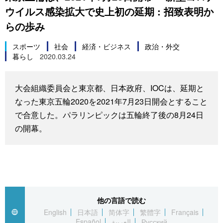
ウイルス感染拡大で史上初の延期 : 招致表明か
スポーツ・東京2020
文化
動画/Live
らの歩み
科学・技術
Books
スポーツ
社会
経済・ビジネス
政治・外交
暮らし
2020.03.24
暮らし
Cinema
大会組織委員会と東京都、日本政府、IOCは、延期と
スポーツ・東京2020
Topics
なった東京五輪2020を2021年7月23日開会とすること
で合意した。パラリンピックは五輪終了後の8月24日
Images
の開幕。
People
東京
他の言語で読む
English
日本語
简体字
繁體字
Français
お知らせ
Español
العربية
Русский