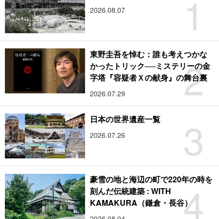
1
2026.08.07
東野圭吾を悼む：誰も考えつかな
2
かったトリック──ミステリーの金
字塔『容疑者Ｘの献身』の舞台裏
2026.07.29
3
日本の世界遺産一覧
2026.07.26
豪雪の地と海辺の町で220年の時を
4
刻んだ伝統建築 : WITH
KAMAKURA（鎌倉・長谷）
2026.08.04