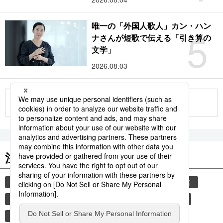
唯一の「外国人歌人」カン・ハン
5
ナさんが短歌で伝える「引き算の
文学」
2026.08.03
もっと見る
注目のキーワード
共同通信ニュース
気象・災害
観光
災害
旅
時事通信ニュース
世界遺産
気象庁
避難所