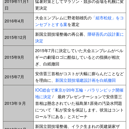
2019年11月1
猛暑対策としてマラソン・競歩の会場を札幌に変
日
更決定
大会エンブレムに野老朝雄氏の
「組市松紋」をコ
2016年4月
ンセプトとする案
を選定
新国立競技場整備の再公募、
隈研吾氏の設計案に
2015年12月
決定
2015年7月に決定していた大会エンブレムがベル
2015年9月
ギーの劇場ロゴに酷似しているとの指摘が相次
ぎ、白紙撤回
安倍晋三首相がコストが大幅に膨らんだことなど
2015年7月
を理由に、
新国立競技場建設計画を白紙撤回
IOC総会で東京が20年五輪・パラリンピック開催
地に決定
/ 最終プレゼンテーションで安倍晋三
2013年９月
首相は懸念されていた福島第1原発の汚染水問題
について「私が安全を保証します。状況はコント
ロール下にある」とスピーチ
新国立競技場整備、イラク生まれの英建築家ザ