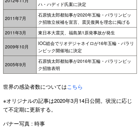
2012年11月
ハ・ハディド氏案に決定
石原慎太郎都知事が2020年五輪・パラリンピッ
2011年7月
ク招致立候補を宣言、震災復興を理念に掲げる
2011年3月
東日本大震災、福島第1原発事故が発生
IOC総会でリオデジャネイロが16年五輪・パラリ
2009年10月
ンピック開催地に決定
石原慎太郎都知事が2016年五輪・パラリンピッ
2005年9月
ク招致表明
世界の感染者数については
こちら
※オリジナルの記事は2020年3月14日公開。状況に応じ
て不定期に更新する。
バナー写真 : 時事