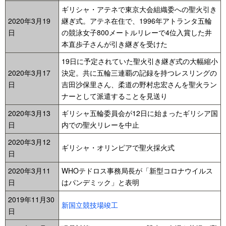
ギリシャ・アテネで東京大会組織委への聖火引き
2020年3月19
継ぎ式。アテネ在住で、1996年アトランタ五輪
日
の競泳女子800メートルリレーで4位入賞した井
本直歩子さんが引き継ぎを受けた
19日に予定されていた聖火引き継ぎ式の大幅縮小
2020年3月17
決定。共に五輪三連覇の記録を持つレスリングの
日
吉田沙保里さん、柔道の野村忠宏さんを聖火ラン
ナーとして派遣することを見送り
2020年3月13
ギリシャ五輪委員会が12日に始まったギリシア国
日
内での聖火リレーを中止
2020年3月12
ギリシャ・オリンピアで聖火採火式
日
2020年3月11
WHOテドロス事務局長が「新型コロナウイルス
日
はパンデミック」と表明
2019年11月30
新国立競技場竣工
日