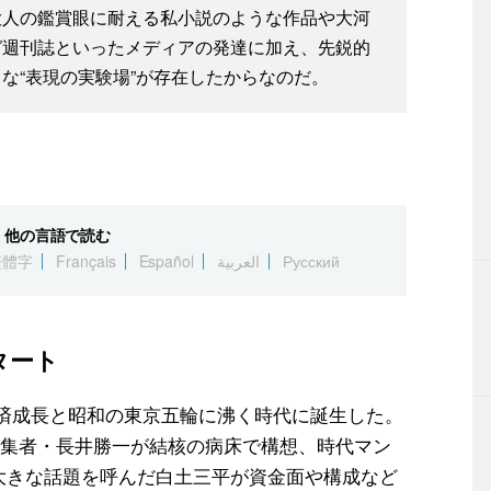
大人の鑑賞眼に耐える私小説のような作品や大河
ガ週刊誌といったメディアの発達に加え、先鋭的
な“表現の実験場”が存在したからなのだ。
他の言語で読む
繁體字
Français
Español
العربية
Русский
タート
経済成長と昭和の東京五輪に沸く時代に誕生した。
集者・長井勝一が結核の病床で構想、時代マン
で大きな話題を呼んだ白土三平が資金面や構成など