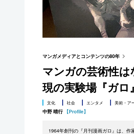
スポーツ・東京2020
マンガメディアとコンテンツの80年
マンガの芸術性は
現の実験場『ガロ
文化
社会
エンタメ
美術・ア
中野 晴行
【Profile】
1964年創刊の『月刊漫画ガロ』は、