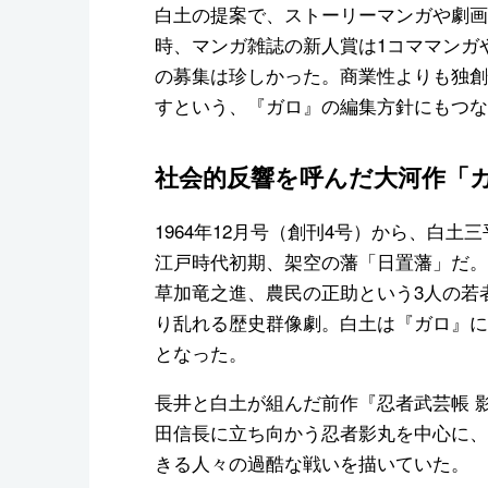
白土の提案で、ストーリーマンガや劇画
時、マンガ雑誌の新人賞は1コママンガ
の募集は珍しかった。商業性よりも独創
すという、『ガロ』の編集方針にもつな
社会的反響を呼んだ大河作「
1964年12月号（創刊4号）から、白
江戸時代初期、架空の藩「日置藩」だ。
草加竜之進、農民の正助という3人の若
り乱れる歴史群像劇。白土は『ガロ』に
となった。
長井と白土が組んだ前作『忍者武芸帳 
田信長に立ち向かう忍者影丸を中心に、
きる人々の過酷な戦いを描いていた。