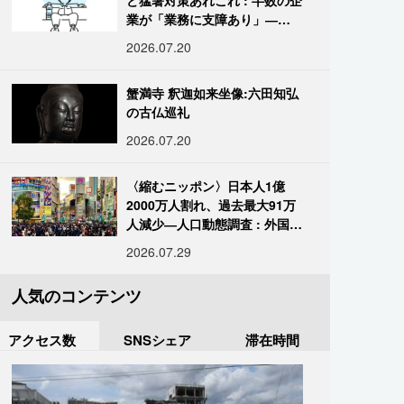
ど猛暑対策あれこれ : 半数の企
業が「業務に支障あり」―帝
国データ
2026.07.20
蟹満寺 釈迦如来坐像:六田知弘
の古仏巡礼
2026.07.20
〈縮むニッポン〉日本人1億
2000万人割れ、過去最大91万
人減少―人口動態調査 : 外国人
は400万人突破
2026.07.29
人気のコンテンツ
アクセス数
SNSシェア
滞在時間