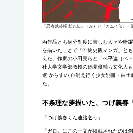
『忍者武芸帳 影丸伝』（左）と『カムイ伝』＝
両作品とも身分制度に苦しむ人々や暗躍
を描いたことで「唯物史観マンガ」とも
えた。作家の小田実らと「ベ平連（ベト
社大学文学部教授の鶴見俊輔ら文化人も
選 からすの子/消え行く少女別冊・白
た。
不条理な夢描いた、つげ義春
「つげ義春くん連絡乞う」
『ガロ』にこの一文が掲載されたのは創刊