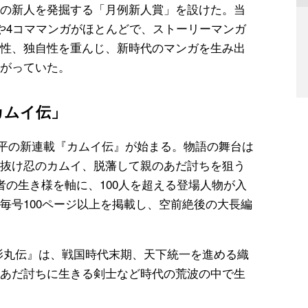
の新人を発掘する「月例新人賞」を設けた。当
や4コママンガがほとんどで、ストーリーマンガ
性、独自性を重んじ、新時代のマンガを生み出
がっていた。
カムイ伝」
土三平の新連載『カムイ伝』が始まる。物語の舞台は
抜け忍のカムイ、脱藩して親のあだ討ちを狙う
者の生き様を軸に、100人を超える登場人物が入
毎号100ページ以上を掲載し、空前絶後の大長編
影丸伝』は、戦国時代末期、天下統一を進める織
あだ討ちに生きる剣士など時代の荒波の中で生