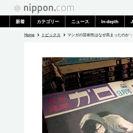
新着
カテゴリー
ニュース
In-depth
J
政治・外交
トップ
Home
トピックス
マンガの芸術性はなぜ高まったのか：
経済・ビジネス
アーカイブ
国際
社会
文化
科学・技術
暮らし