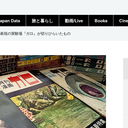
apan Data
旅と暮らし
動画/Live
Books
Cin
表現の実験場『ガロ』が切りひらいたもの