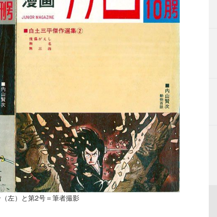
（左）と第2号＝筆者撮影