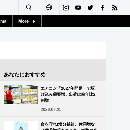
ema
More
English
Topics
简体字
Images
繁體字
People
Français
あなたにおすすめ
東京
Español
エアコン「2027年問題」で駆
お知らせ
け込み需要増 : 出荷は前年比2
العربية
割増
2026.07.25
Русский
命を守れ!塩分補給、休憩増な