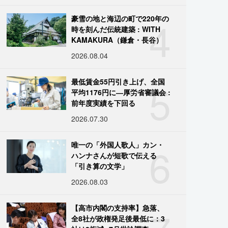
4
豪雪の地と海辺の町で220年の
時を刻んだ伝統建築 : WITH
KAMAKURA（鎌倉・長谷）
2026.08.04
5
最低賃金55円引き上げ、全国
平均1176円に―厚労省審議会 :
前年度実績を下回る
2026.07.30
6
唯一の「外国人歌人」カン・
ハンナさんが短歌で伝える
「引き算の文学」
2026.08.03
【高市内閣の支持率】急落、
全8社が政権発足後最低に：3