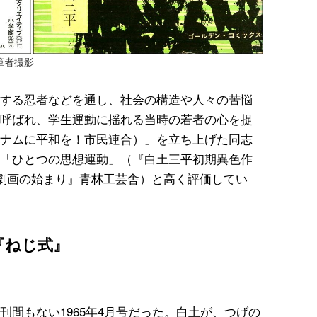
筆者撮影
する忍者などを通し、社会の構造や人々の苦悩
呼ばれ、学生運動に揺れる当時の若者の心を捉
ナムに平和を！市民連合）」を立ち上げた同志
「ひとつの思想運動」（『白土三平初期異色作
土劇画の始まり』青林工芸舎）と高く評価してい
『ねじ式』
間もない1965年4月号だった。白土が、つげの