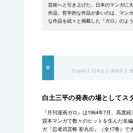
芸術へと引き上げた。日本のマンガに
作品、哲学的な作品が多いのは、マン
な作品を続々と掲載した『ガロ』のよう
English
日本語
简体字
白土三平の発表の場としてス
『月刊漫画ガロ』は1964年7月、高度
貸本マンガで数々のヒットを生んだ名編
ガ『忍者武芸帳 影丸伝』（全17巻）