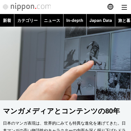
新着
カテゴリー
ニュース
In-depth
Japan Data
旅と暮
English
政治・外交
Topics
简体字
経済・ビジネス
Images
繁體字
カテゴリー
国際・海外
People
Français
政治・外交
ニュース
社会
東京
Español
経済・ビジネス
トップ
In-depth
文化
お知らせ
العربية
国際
アーカイブ
Japan Data
科学・技術
マンガメディアとコンテンツの80年
Русский
社会
旅と暮らし
日本のマンガ表現は、世界的にみても特異な進化を遂げてきた。日
暮らし
本マンガの高い物語性やキャラクターの内面を深く掘り下げたドラ