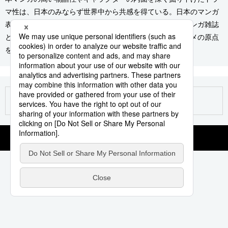
マ性は、日本のみならず世界中から共感を得ている。日本のマンガ
スポーツ・東京2020
文化
動画/Live
表現が特異な進化の道をたどった背景には、日本独自のマンガ雑誌
というメディアが存在した。現代の日本マンガ、日本アニメの原点
科学・技術
Books
を雑誌メディアのターニングポイントからたどる。
暮らし
Cinema
スポーツ・東京2020
Topics
Images
People
東京
お知らせ