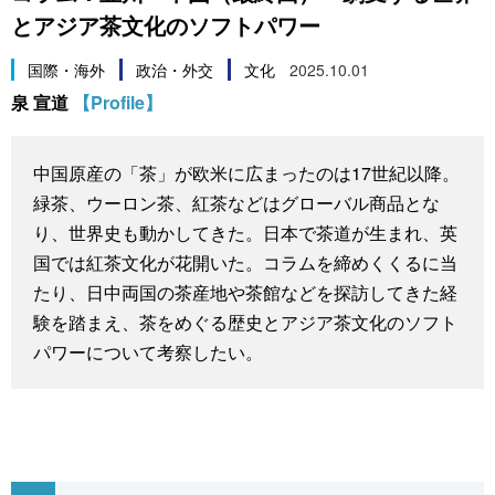
とアジア茶文化のソフトパワー
スポーツ・東京2020
文化
動画/Live
国際・海外
政治・外交
文化
2025.10.01
科学・技術
Books
泉 宣道
【Profile】
暮らし
Cinema
中国原産の「茶」が欧米に広まったのは17世紀以降。
緑茶、ウーロン茶、紅茶などはグローバル商品とな
スポーツ・東京2020
Topics
り、世界史も動かしてきた。日本で茶道が生まれ、英
国では紅茶文化が花開いた。コラムを締めくくるに当
Images
たり、日中両国の茶産地や茶館などを探訪してきた経
験を踏まえ、茶をめぐる歴史とアジア茶文化のソフト
People
パワーについて考察したい。
東京
お知らせ