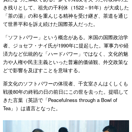
き残りとして、祖先の千利休（1522－91年）が大成した
「茶の湯」の和を重んじる精神を受け継ぎ、茶道を通じ
て世界平和を訴え続けた国際茶人だった。
「ソフトパワー」という概念がある。米国の国際政治学
者、ジョセフ・ナイ氏が1990年に提起した。軍事力や経
済力など伝統的な「ハードパワー」ではなく、文化的魅
力や人権や民主主義といった普遍的価値観、外交政策な
どで影響を及ぼすことを意味する。
茶文化のソフトパワーの体現者、千玄室さんはくしくも
戦後80年の終戦の日の前日にこの世を去った。提唱して
きた言葉（英語で「Peacefulness through a Bowl of
Tea」）は遺言となった。