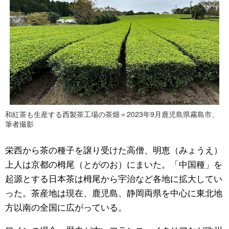
和紅茶も生産する西製茶工場の茶畑＝2023年9月鹿児島県霧島市、
筆者撮影
栄西から茶の種子を譲り受けた高僧、明恵（みょうえ）
上人は京都の栂尾（とがのお）にまいた。「中国種」を
起源とする日本茶は栂尾から宇治など各地に拡大してい
った。茶産地は現在、鹿児島、静岡両県を中心に東北地
方以南の全国に広がっている。