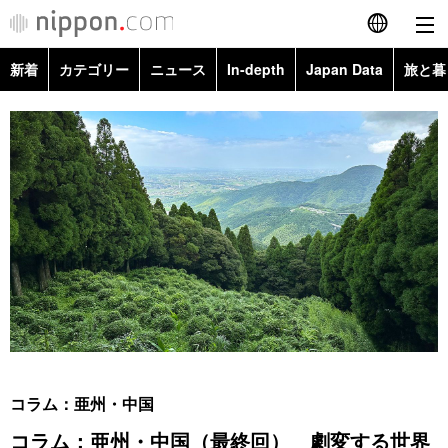
新着
カテゴリー
ニュース
In-depth
Japan Data
旅と暮
English
政治・外交
Topics
简体字
経済・ビジネス
Images
繁體字
カテゴリー
国際・海外
People
Français
政治・外交
ニュース
社会
東京
Español
経済・ビジネス
トップ
In-depth
文化
お知らせ
العربية
国際
アーカイブ
Japan Data
科学・技術
Русский
コラム：亜州・中国
社会
旅と暮らし
暮らし
コラム：亜州・中国（最終回） 劇変する世界