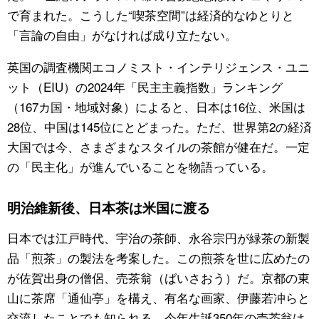
で育まれた。こうした“喫茶空間”は経済的なゆとりと
「言論の自由」がなければ成り立たない。
英国の調査機関エコノミスト・インテリジェンス・ユニ
ット（EIU）の2024年「民主主義指数」ランキング
（167カ国・地域対象）によると、日本は16位、米国は
28位、中国は145位にとどまった。ただ、世界第2の経済
大国では今、さまざまなスタイルの茶館が健在だ。一定
の「民主化」が進んでいることを物語っている。
明治維新後、日本茶は米国に渡る
日本では江戸時代、宇治の茶師、永谷宗円が緑茶の新製
品「煎茶」の製法を考案した。この煎茶を世に広めたの
が佐賀出身の僧侶、売茶翁（ばいさおう）だ。京都の東
山に茶席「通仙亭」を構え、有名な画家、伊藤若冲らと
交流したことでも知られる。今年生誕350年の売茶翁は