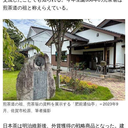
煎茶道の祖と称えらえている。
煎茶道の祖、売茶翁の資料を展示する「肥前通仙亭」＝2023年9
月、佐賀市松原、筆者撮影
日本茶は明治維新後、外貨獲得の戦略商品となった。建