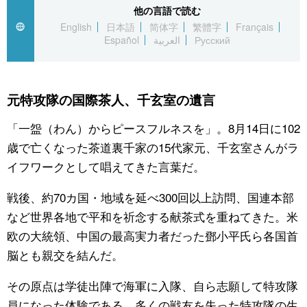
他の言語で読む
English
日本語
简体字
繁體字
Français
公式SNS
Español
العربية
Русский
元特攻隊の国際茶人、千玄室の遺言
「一盌（わん）からピースフルネスを」。8月14日に102
歳で亡くなった茶道裏千家の15代家元、千玄室さんがラ
イフワークとして唱えてきた言葉だ。
戦後、約70カ国・地域を延べ300回以上訪問、国連本部
など世界各地で平和を祈念する献茶式を重ねてきた。米
欧の大統領、中国の最高実力者だった鄧小平氏ら各国首
脳とも親交を結んだ。
その原点は学徒出陣で海軍に入隊、自ら志願して特攻隊
員になった体験である。多くの戦友を失った特攻隊の生