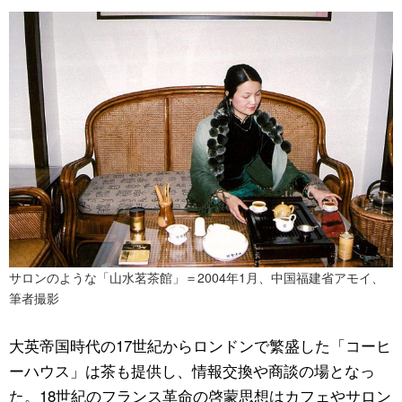
サロンのような「山水茗茶館」＝2004年1月、中国福建省アモイ、
筆者撮影
大英帝国時代の17世紀からロンドンで繁盛した「コーヒ
ーハウス」は茶も提供し、情報交換や商談の場となっ
た。18世紀のフランス革命の啓蒙思想はカフェやサロン