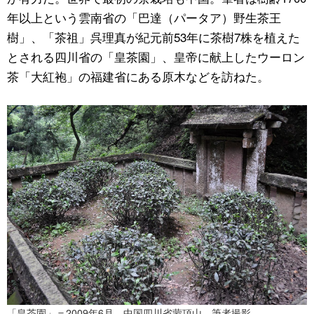
年以上という雲南省の「巴達（パータア）野生茶王
樹」、「茶祖」呉理真が紀元前53年に茶樹7株を植えた
とされる四川省の「皇茶園」、皇帝に献上したウーロン
茶「大紅袍」の福建省にある原木などを訪ねた。
「皇茶園」＝2009年6月、中国四川省蒙頂山、筆者撮影