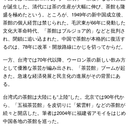
が誕生した。清代には茶の生産が大幅に伸び、茶館も隆
盛を極めたという。ところが、1949年の新中国成立後、
茶館の個人経営は禁じられた。毛沢東が66年に発動した
文化大革命時代、「茶館はブルジョア的」などと批判さ
れ、閉鎖に追い込まれた。中国で茶館が本格的に復活す
るのは、78年に改革・開放路線にかじを切ってからだ。
一方、台湾では70年代以降、ウーロン茶の新しい飲み方
として優雅な茶芸が編み出され、「茶芸館」ブームが起
きた。急速な経済発展と民主化の進展がその背景にあ
る。
台湾式の茶館は大陸にも“上陸”した。北京では90年代か
ら、「五福茶芸館」を皮切りに「紫雲軒」などの茶館が
続々と開店した。筆者は2004年に福建省アモイをはじめ
中国各地の茶館を巡った。