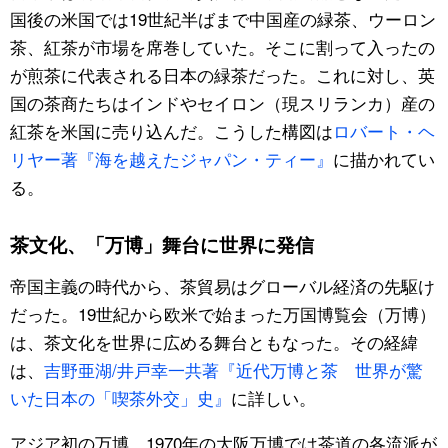
国後の米国では19世紀半ばまで中国産の緑茶、ウーロン
茶、紅茶が市場を席巻していた。そこに割って入ったの
が煎茶に代表される日本の緑茶だった。これに対し、英
国の茶商たちはインドやセイロン（現スリランカ）産の
紅茶を米国に売り込んだ。こうした構図は
ロバート・ヘ
リヤー著『海を越えたジャパン・ティー』
に描かれてい
る。
茶文化、「万博」舞台に世界に発信
帝国主義の時代から、茶貿易はグローバル経済の先駆け
だった。19世紀から欧米で始まった万国博覧会（万博）
は、茶文化を世界に広める舞台ともなった。その経緯
は、
吉野亜湖/井戸幸一共著『近代万博と茶 世界が驚
いた日本の「喫茶外交」史』
に詳しい。
アジア初の万博、1970年の大阪万博では茶道の各流派が