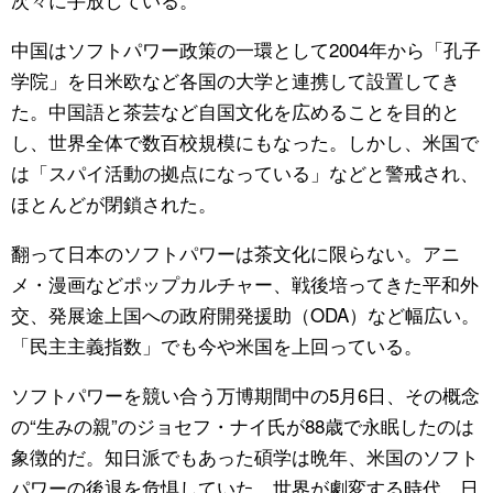
中国はソフトパワー政策の一環として2004年から「孔子
学院」を日米欧など各国の大学と連携して設置してき
た。中国語と茶芸など自国文化を広めることを目的と
し、世界全体で数百校規模にもなった。しかし、米国で
は「スパイ活動の拠点になっている」などと警戒され、
ほとんどが閉鎖された。
翻って日本のソフトパワーは茶文化に限らない。アニ
メ・漫画などポップカルチャー、戦後培ってきた平和外
交、発展途上国への政府開発援助（ODA）など幅広い。
「民主主義指数」でも今や米国を上回っている。
ソフトパワーを競い合う万博期間中の5月6日、その概念
の“生みの親”のジョセフ・ナイ氏が88歳で永眠したのは
象徴的だ。知日派でもあった碩学は晩年、米国のソフト
パワーの後退を危惧していた。世界が劇変する時代、日