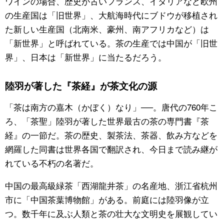
ワインの場合、歴史が古いフランス、イタリアなど欧州
の生産国は「旧世界」、大航海時代にブドウが移植され
た新しい生産国（北南米、豪州、南アフリカなど）は
「新世界」と呼ばれている。茶の生産では中国が「旧世
界」、日本は「新世界」に当たるだろう。
陸羽が著した『茶経』が茶文化の源
「茶は南方の嘉木（かぼく）なり」──。唐代の760年こ
ろ、「茶聖」陸羽が著した世界最古の茶の専門書『茶
経』の一節だ。茶の歴史、製茶法、茶器、飲み方などを
網羅した同書は世界各国で翻訳され、今日まで読み継が
れている不朽の名著だ。
中国の最高級緑茶「西湖龍井茶」の名産地、浙江省杭州
市に「中国茶葉博物館」がある。前庭には陸羽像が立
つ。数千年に及ぶ人類と茶の壮大な文明史を展観してい