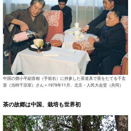
中国の鄧小平副首相（手前右）に持参した茶道具で茶をたてる千玄
室（当時千宗室）さん＝1979年11月、北京・人民大会堂（共同）
茶の故郷は中国、栽培も世界初