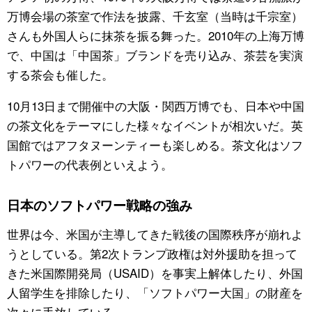
万博会場の茶室で作法を披露、千玄室（当時は千宗室）
さんも外国人らに抹茶を振る舞った。2010年の上海万博
で、中国は「中国茶」ブランドを売り込み、茶芸を実演
する茶会も催した。
10月13日まで開催中の大阪・関西万博でも、日本や中国
の茶文化をテーマにした様々なイベントが相次いだ。英
国館ではアフタヌーンティーも楽しめる。茶文化はソフ
トパワーの代表例といえよう。
日本のソフトパワー戦略の強み
世界は今、米国が主導してきた戦後の国際秩序が崩れよ
うとしている。第2次トランプ政権は対外援助を担って
きた米国際開発局（USAID）を事実上解体したり、外国
人留学生を排除したり、「ソフトパワー大国」の財産を
次々に手放している。