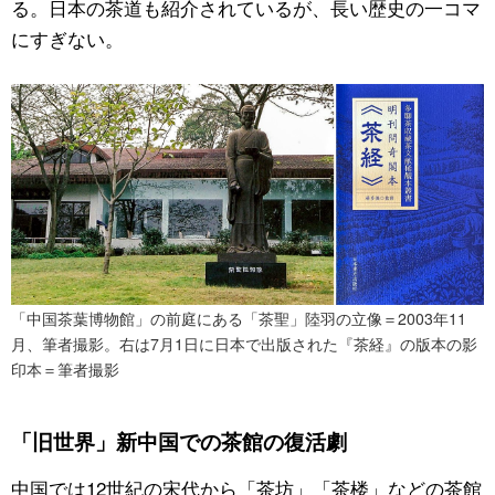
る。日本の茶道も紹介されているが、長い歴史の一コマ
にすぎない。
「中国茶葉博物館」の前庭にある「茶聖」陸羽の立像＝2003年11
月、筆者撮影。右は7月1日に日本で出版された『茶経』の版本の影
印本＝筆者撮影
「旧世界」新中国での茶館の復活劇
中国では12世紀の宋代から「茶坊」「茶楼」などの茶館