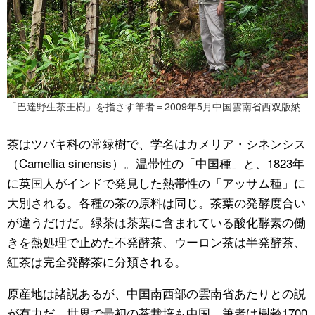
「巴達野生茶王樹」を指さす筆者＝2009年5月中国雲南省西双版納
茶はツバキ科の常緑樹で、学名はカメリア・シネンシス
（Camellia sinensis）。温帯性の「中国種」と、1823年
に英国人がインドで発見した熱帯性の「アッサム種」に
大別される。各種の茶の原料は同じ。茶葉の発酵度合い
が違うだけだ。緑茶は茶葉に含まれている酸化酵素の働
きを熱処理で止めた不発酵茶、ウーロン茶は半発酵茶、
紅茶は完全発酵茶に分類される。
原産地は諸説あるが、中国南西部の雲南省あたりとの説
が有力だ。世界で最初の茶栽培も中国。筆者は樹齢1700