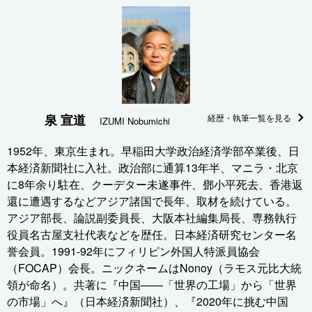
泉 宣道
経歴・執筆一覧を見る
IZUMI Nobumichi
1952年、東京生まれ。早稲田大学政治経済学部卒業後、日
本経済新聞社に入社。政治部に通算13年半、マニラ・北京
に8年余り駐在、クーデター未遂事件、鄧小平死去、香港返
還に遭遇するなどアジア諸国で長年、取材を続けている。
アジア部長、論説副委員長、大阪本社編集局長、専務執行
役員名古屋支社代表などを歴任。日本経済研究センター名
誉会員。1991-92年にフィリピン外国人特派員協会
（FOCAP）会長。ニックネームはNonoy（ラモス元比大統
領が命名）。共著に『中国——「世界の工場」から「世界
の市場」へ』（日本経済新聞社）、『2020年に挑む中国