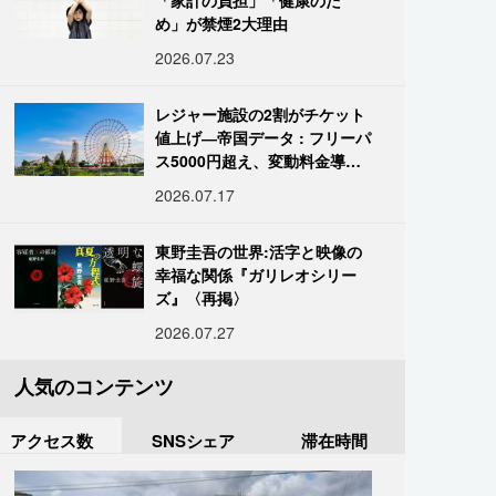
「家計の負担」「健康のた
め」が禁煙2大理由
2026.07.23
レジャー施設の2割がチケット
値上げ―帝国データ : フリーパ
ス5000円超え、変動料金導入
進む
2026.07.17
東野圭吾の世界:活字と映像の
幸福な関係『ガリレオシリー
ズ』〈再掲〉
2026.07.27
人気のコンテンツ
アクセス数
SNSシェア
滞在時間