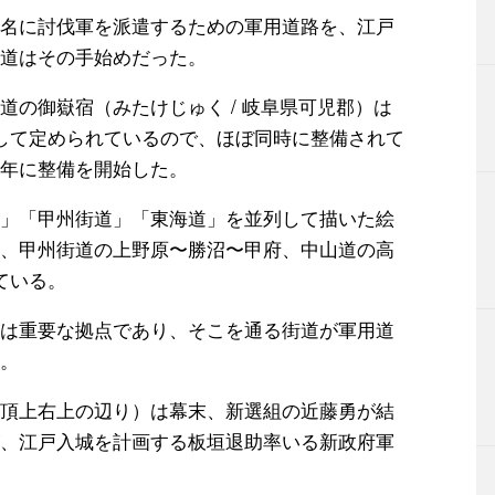
名に討伐軍を派遣するための軍用道路を、江戸
道はその手始めだった。
道の御嶽宿（みたけじゅく / 岐阜県可児郡）は
して定められているので、ほぼ同時に整備されて
年に整備を開始した。
」「甲州街道」「東海道」を並列して描いた絵
、甲州街道の上野原〜勝沼〜甲府、中山道の高
ている。
は重要な拠点であり、そこを通る街道が軍用道
。
頂上右上の辺り）は幕末、新選組の近藤勇が結
、江戸入城を計画する板垣退助率いる新政府軍