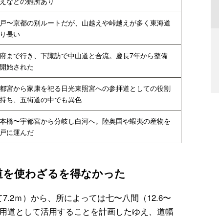
えなどの難所あり
戸〜京都の別ルートだが、山越えや峠越えが多く東海道
り長い
府まで行き、下諏訪で中山道と合流。慶長7年から整備
開始された
都宮から家康を祀る日光東照宮への参拝道としての役割
持ち、五街道の中でも異色
本橋〜宇都宮から分岐し白河へ。陸奥国や蝦夷の産物を
戸に運んだ
道を使わざるを得なかった
7.2ｍ）から、所によっては七〜八間（12.6〜
。軍用道として活用することを計画したゆえ、道幅