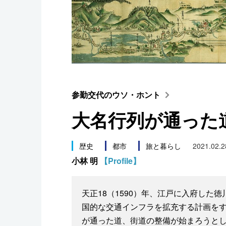
スポーツ・東京2020
参勤交代のウソ・ホント
大名行列が通った道
歴史
都市
旅と暮らし
2021.02.2
小林 明
【Profile】
天正18（1590）年、江戸に入府した
国的な交通インフラを拡充する計画を
が通った道、街道の整備が始まろうと