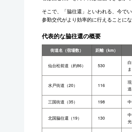
そこで、「脇往還」といわれる、今でい
参勤交代がより効率的に行えることにな
代表的な脇往還の概要
街道名（宿場数）
距離（km）
白
仙台松前道（約86）
530
ま
現
水戸街道（20）
116
道
三国街道（35）
198
中
中
北国脇往還（19）
130
光