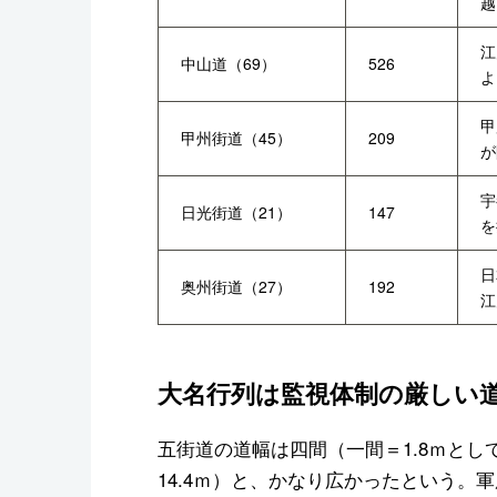
越
江
中山道（69）
526
よ
甲
甲州街道（45）
209
が
宇
日光街道（21）
147
を
日
奥州街道（27）
192
江
大名行列は監視体制の厳しい
五街道の道幅は四間（一間＝1.8ｍとして
14.4ｍ）と、かなり広かったという