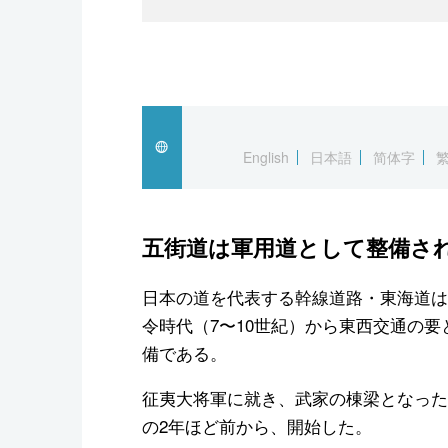
English
日本語
简体字
五街道は軍用道として整備さ
日本の道を代表する幹線道路・東海道は
令時代（7〜10世紀）から東西交通の
備である。
征夷大将軍に就き、武家の棟梁となったの
の2年ほど前から、開始した。