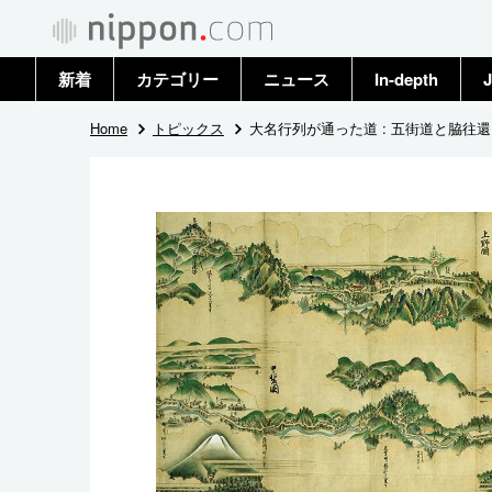
新着
カテゴリー
ニュース
In-depth
J
政治・外交
トップ
Home
トピックス
大名行列が通った道 : 五街道と脇往還
経済・ビジネス
アーカイブ
国際
社会
文化
科学・技術
暮らし