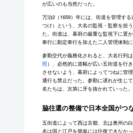
が広いのも当然だった。
万治2（1659）年には、街道を管理す
つけ）という、大名の監視・監察を担う
た。街道は、幕府の厳重な監視下に置かれ
奉行に勘定奉行を加えた二人管理体制に
参勤交代が義務化されると、大名行列は
照
）、必然的に道幅が広い五街道を行き
させないよう、幕府によってつねに管理
通行も禁止だった。参勤に遅れが生じて
名たちは、次第に牙を抜かれていった。
脇往還の整備で日本全国がつ
五街道によって西は京都、北は奥州の白
名は国と江戸を簡単には往復できなかっ