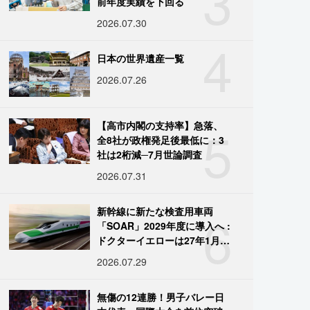
3
前年度実績を下回る
2026.07.30
4
日本の世界遺産一覧
2026.07.26
5
【高市内閣の支持率】急落、
全8社が政権発足後最低に：3
社は2桁減─7月世論調査
2026.07.31
6
新幹線に新たな検査用車両
「SOAR」2029年度に導入へ :
ドクターイエローは27年1月に
引退
2026.07.29
無傷の12連勝！男子バレー日