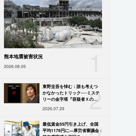
1
熊本地震被害状況
2026.08.05
2
東野圭吾を悼む：誰も考えつ
かなかったトリック──ミステ
リーの金字塔『容疑者Ｘの献
身』の舞台裏
2026.07.29
最低賃金55円引き上げ、全国
平均1176円に―厚労省審議会 :