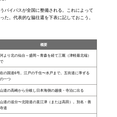
うバイパスが全国に整備される。これによって
った。代表的な脇往還を下表に記しておこう。
概要
河より北の仙台～盛岡～青森を経て三厩（津軽最北端）
で
在の国道6号。江戸の千住〜水戸まで。五街道に準ずる
の一つ
山道の高崎から分岐し日本海側の越後・寺泊に出る
山道の追分〜北陸道の直江津（または高田）。別名・善
寺道