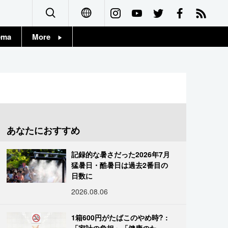
ema
More
English
Topics
简体字
Images
繁體字
People
Français
あなたにおすすめ
東京
Español
記録的な暑さだった2026年7月
お知らせ
猛暑日・酷暑日は過去2番目の
العربية
日数に
2026.08.06
Русский
1箱600円がたばこのやめ時? :