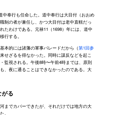
る道中奉行も任命した。道中奉行は大目付（おおめ
職制の者が兼任し、かつ大目付は老中直轄だっ
たわけである。元禄11（1698）年には、道中
移行する。
基本的には諸藩の軍事パレードだから（
第1回参
来せざるを得なかった。同時に謀反などを起こ
・監視される。午後8時〜午前4時までは、原則
も、夜に通ることはできなかったのである。大
ながる
河までカバーできたが、それだけでは地方の大
た。