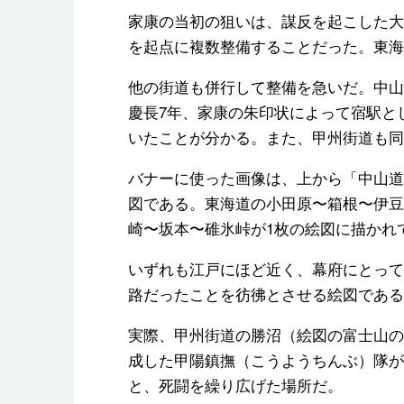
家康の当初の狙いは、謀反を起こした大
を起点に複数整備することだった。東海
他の街道も併行して整備を急いだ。中山
慶長7年、家康の朱印状によって宿駅と
いたことが分かる。また、甲州街道も同
バナーに使った画像は、上から「中山道
図である。東海道の小田原〜箱根〜伊豆
崎〜坂本〜碓氷峠が1枚の絵図に描かれ
いずれも江戸にほど近く、幕府にとって
路だったことを彷彿とさせる絵図である
実際、甲州街道の勝沼（絵図の富士山の
成した甲陽鎮撫（こうようちんぶ）隊が
と、死闘を繰り広げた場所だ。