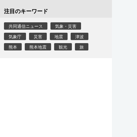
注目のキーワード
共同通信ニュース
気象・災害
気象庁
災害
地震
津波
熊本
熊本地震
観光
旅