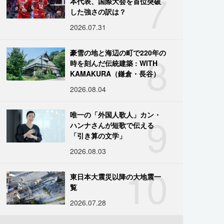
7
本代表、国際大会を首位突破
した強さの訳は？
2026.07.31
8
豪雪の地と海辺の町で220年の
時を刻んだ伝統建築 : WITH
KAMAKURA（鎌倉・長谷）
2026.08.04
9
唯一の「外国人歌人」カン・
ハンナさんが短歌で伝える
「引き算の文学」
2026.08.03
10
東日本大震災以降の大地震一
覧
2026.07.28