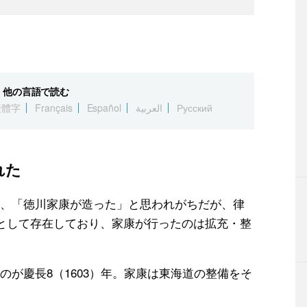
他の言語で読む
繁體字
Français
Español
العربية
Русский
れた
、「徳川家康が造った」と思われがちだが、律
要として存在しており、家康が行ったのは拡充・整
が慶長8（1603）年。家康は東海道の整備をそ