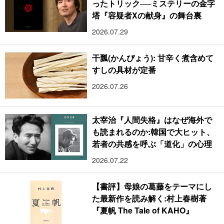
ったトリック──ミステリーの金字
塔『容疑者Xの献身』の舞台裏
2026.07.29
干瓢(かんぴょう): 甘辛く煮含めて
すしの具材が定番
2026.07.26
太宰治『人間失格』はなぜ海外で
も読まれるのか:韓国で大ヒット、
若者の共感を呼ぶ「道化」の心理
2026.07.22
【書評】母娘の葛藤をテーマにし
た最新作を読み解く:村上春樹著
『夏帆 The Tale of KAHO』