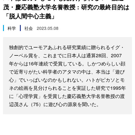
茂・慶応義塾大学名誉教授 : 研究の最終目的は
スポーツ・東京2020
文化
動画/Live
「脱人間中心主義」
科学・技術
Books
科学
社会
2023.05.08
暮らし
Cinema
独創的でユーモアあふれる研究業績に贈られるイグ・
ノーベル賞を、これまでに日本人は通算28回、2007
スポーツ・東京2020
Topics
年からは16年連続で受賞している。しかつめらしい顔
で近寄りがたい科学者のアタマの中は、本当は「遊び
Images
心」でいっぱいなのかもしれない。ハトがピカソとモ
ネの絵画を見分けられることを実証した研究で1995年
People
に「心理学賞」を受賞した慶応義塾大学名誉教授の渡
辺茂さん（75）に遊び心の源泉を聞いた。
東京
お知らせ