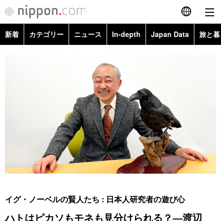
新着
カテゴリー
ニュース
In-depth
Japan Data
旅と暮
English
政治・外交
Topics
简体字
経済・ビジネス
Images
繁體字
カテゴリー
国際・海外
People
Français
政治・外交
ニュース
社会
東京
Español
経済・ビジネス
トップ
In-depth
文化
お知らせ
العربية
国際
アーカイブ
Japan Data
科学・技術
Русский
イグ・ノーベルの賢人たち : 日本人研究者の遊び心
社会
旅と暮らし
暮らし
ハトはピカソもモネも見分けられる？―渡辺