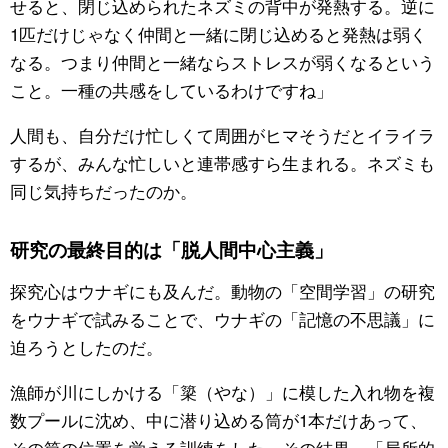
せると、閉じ込められたネズミの背中が発熱する。逆に
1匹だけじゃなく仲間と一緒に閉じ込めると発熱は弱く
なる。つまり仲間と一緒ならストレスが弱くなるという
こと。一種の共感をしているわけですね」
人間も、自分だけ忙しくて周囲がヒマそうだとイライラ
するが、みんな忙しいと連帯感すら生まれる。ネズミも
同じ気持ちだったのか。
研究の最終目的は「脱人間中心主義」
探究心はウナギにも及んだ。動物の「空間学習」の研究
をウナギで試みることで、ウナギの「記憶の不思議」に
迫ろうとしたのだ。
漁師が川にしかける「簗（やな）」に模した入れ物を複
数プールに沈め、中に潜り込める筒が1本だけあって、
その筒の位置を覚える訓練をした。その結果、「局所的