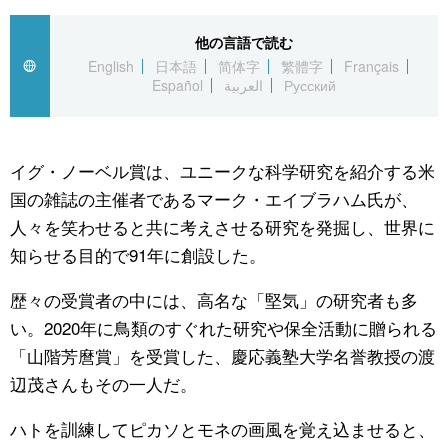
公式SNS
他の言語で読む
English
日本語
简体字
繁體字
Français
Español
العربية
Русский
イグ・ノーベル賞は、ユニークな科学研究を紹介する米
国の雑誌の主催者であるマーク・エイブラハム氏が、
人々を笑わせると共に考えさせる研究を発掘し、世界に
知らせる目的で91年に創設した。
歴々の受賞者の中には、高名な「堅気」の研究者も多
い。2020年に鳥類のすぐれた研究や保全活動に贈られる
「山階芳麿賞」を受賞した、慶応義塾大学名誉教授の渡
辺茂さんもその一人だ。
ハトを訓練してピカソとモネの画風を覚え込ませると、