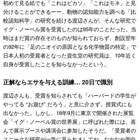
初めて見る絵でも「これはピカソ」「これはモネ」と見
分けることができるーー。動物の認知能力を調べる「比
較認知科学」の研究を続ける渡辺さんが、そんな研究で
イグ・ノーベル賞を受賞したのは95年のことだった。当
時はまだ賞の存在そのものが知られておらず、創設翌年
の92年に「足のニオイの原因となる化学物質の特定」で
日本人初の受賞者となった資生堂の研究員は、10年近く
自身が受賞したことを知らなかったという。
正解ならエサを与える訓練… 20日で識別
渡辺さんも、受賞を知らされても「ハーバードの学生が
やってる “お遊び” だろう」と意に介さず、授賞式にも
出なかった。しかし、18年9月に東京で開催された展覧
会「イグ・ノーベル賞の世界展」に呼ばれた際には、喜
んで展示ブースや講演会に参加したそうだ。「受賞者の
ユニークな研究が一気に見られましてね。なかなか面白