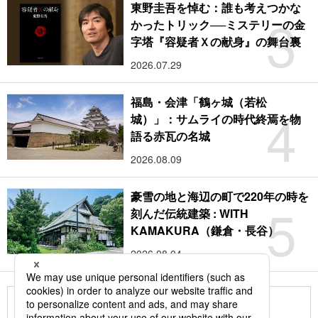
東野圭吾を悼む：誰も考えつかな
3
かったトリック──ミステリーの金
字塔『容疑者Ｘの献身』の舞台裏
2026.07.29
福島・会津「鶴ヶ城（若松
4
城）」：サムライの時代終焉を物
語る赤瓦の名城
2026.08.09
豪雪の地と海辺の町で220年の時を
5
刻んだ伝統建築 : WITH
KAMAKURA（鎌倉・長谷）
2026.08.04
もっと見る