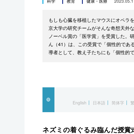
科学
教育
健康・医療
2023.05.1
もしも心臓を移植したマウスにオペラを
京大学の研究チームがそんな奇想天外
ノーベル賞の「医学賞」を受賞した。
ん（41）は、この受賞で「個性的であ
導者として、教え子たちにも「個性的
English
日本語
简体字
ネズミの着ぐるみ臨んだ授賞