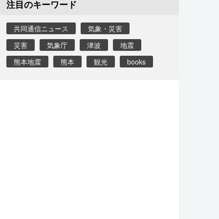
注目のキーワード
共同通信ニュース
気象・災害
災害
気象庁
津波
地震
熊本地震
熊本
観光
books