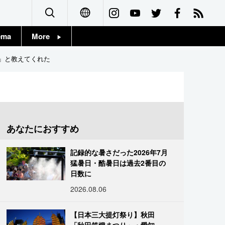
ema
More
English
Topics
れ」と教えてくれた
简体字
Images
繁體字
People
Français
あなたにおすすめ
東京
Español
記録的な暑さだった2026年7月
お知らせ
猛暑日・酷暑日は過去2番目の
العربية
日数に
2026.08.06
Русский
【日本三大提灯祭り】秋田