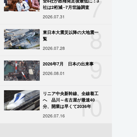
7
全8社が政権発足後最低に：3
社は2桁減─7月世論調査
2026.07.31
8
東日本大震災以降の大地震一
覧
2026.07.28
9
2026年7月 日本の出来事
2026.08.01
10
リニア中央新幹線、全線着工
へ 品川～名古屋が最速40
分、開業は早くて2036年
2026.07.16