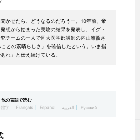
7
聞かせたら、どうなるのだろうー。10年前、帝
な発想から始まった実験の結果を発表し、イグ・
研究チームの一人で同大医学部講師の内山雅照さ
ることの素晴らしさ」を確信したという。いま指
であれ」と伝え続けている。
他の言語で読む
繁體字
Français
Español
العربية
Русский
式