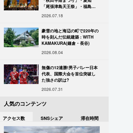
「秋田竿燈まつり」・愛知
「尾張津島天王祭」・福島
「二本松の提灯祭り」:おびた
2026.07.18
だしい灯火が夜空を照らす光
の祭典
豪雪の地と海辺の町で220年の
時を刻んだ伝統建築 : WITH
KAMAKURA(鎌倉・長谷)
2026.08.04
無傷の12連勝!男子バレー日本
代表、国際大会を首位突破し
た強さの訳は?
2026.07.31
人気のコンテンツ
アクセス数
SNSシェア
滞在時間