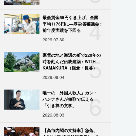
4
最低賃金55円引き上げ、全国
平均1176円に―厚労省審議会 :
前年度実績を下回る
2026.07.30
5
豪雪の地と海辺の町で220年の
時を刻んだ伝統建築 : WITH
KAMAKURA（鎌倉・長谷）
2026.08.04
6
唯一の「外国人歌人」カン・
ハンナさんが短歌で伝える
「引き算の文学」
2026.08.03
【高市内閣の支持率】急落、