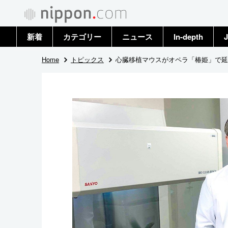
新着
カテゴリー
ニュース
In-depth
J
政治・外交
トップ
Home
トピックス
心臓移植マウスがオペラ「椿姫」で延
経済・ビジネス
アーカイブ
国際
社会
文化
科学・技術
暮らし