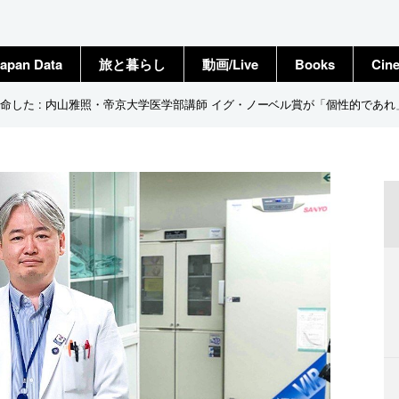
apan Data
旅と暮らし
動画/Live
Books
Cin
命した : 内山雅照・帝京大学医学部講師 イグ・ノーベル賞が「個性的であ