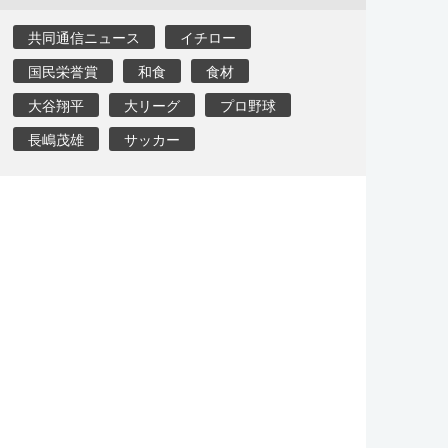
共同通信ニュース
イチロー
国民栄誉賞
和食
食材
大谷翔平
大リーグ
プロ野球
長嶋茂雄
サッカー