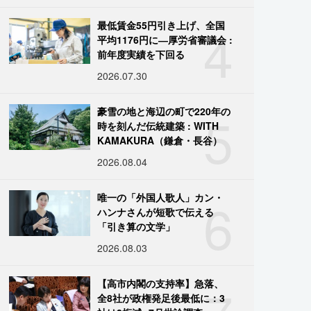
4
最低賃金55円引き上げ、全国
平均1176円に―厚労省審議会 :
前年度実績を下回る
2026.07.30
5
豪雪の地と海辺の町で220年の
時を刻んだ伝統建築 : WITH
KAMAKURA（鎌倉・長谷）
2026.08.04
6
唯一の「外国人歌人」カン・
ハンナさんが短歌で伝える
「引き算の文学」
2026.08.03
【高市内閣の支持率】急落、
全8社が政権発足後最低に：3