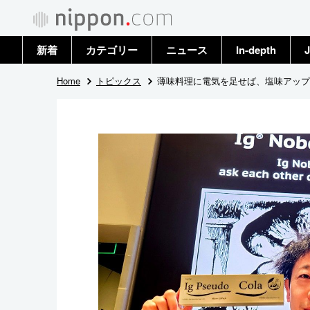
新着
カテゴリー
ニュース
In-depth
J
政治・外交
トップ
Home
トピックス
薄味料理に電気を足せば、塩味アップ⁉
経済・ビジネス
アーカイブ
国際
社会
文化
科学・技術
暮らし