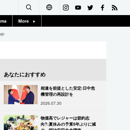
ema
More
English
Topics
のか
简体字
Images
繁體字
People
Français
あなたにおすすめ
東京
Español
相違を前提とした安定:日中危
お知らせ
機管理の再設計を
العربية
2026.07.30
Русский
物価高でレジャーは節約志
向?:夏休みの予算5年ぶりに減