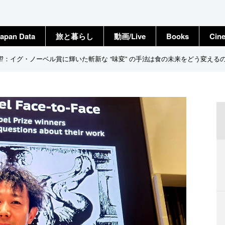
apan Data
旅と暮らし
動画/Live
Books
Cin
：イグ・ノーベル賞に輝いた斬新な “味変” の手法は食の未来をどう変える