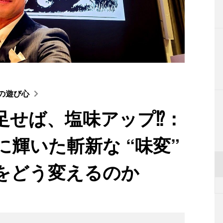
者の遊び心
足せば、塩味アップ⁉：
輝いた斬新な “味変”
をどう変えるのか