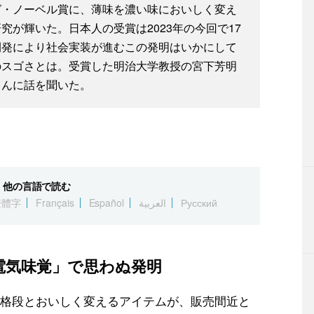
グ・ノーベル賞に、薄味を濃い味においしく変え
が輝いた。日本人の受賞は2023年の今回で17
開発により社会実装が進むこの発明はいかにして
のスゴさとは。受賞した明治大学教授の宮下芳明
さんに話を聞いた。
他の言語で読む
繁體字
Français
Español
العربية
Русский
電気味覚」で思わぬ発明
格段とおいしく変えるアイテムが、販売間近と