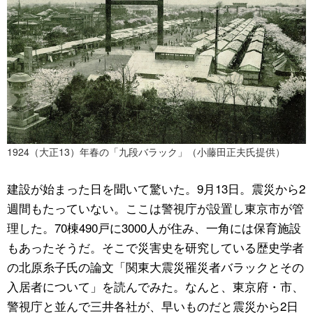
1924（大正13）年春の「九段バラック」（小藤田正夫氏提供）
建設が始まった日を聞いて驚いた。9月13日。震災から2
週間もたっていない。ここは警視庁が設置し東京市が管
理した。70棟490戸に3000人が住み、一角には保育施設
もあったそうだ。そこで災害史を研究している歴史学者
の北原糸子氏の論文「関東大震災罹災者バラックとその
入居者について」を読んでみた。なんと、東京府・市、
警視庁と並んで三井各社が、早いものだと震災から2日