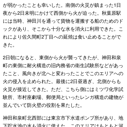
が弱かったことも幸いした。南側の火災が鎮まった1日
夜から2日未明にかけて西側から火が迫った。秋葉原駅
には当時、神田川を通って貨物を運搬する船のためのド
ックがあり、そこから十分な水を消火に利用できた。こ
れにより佐久間町2丁目への延焼は食い止めることがで
きた。
2日朝になると、東側から火が襲ってきたが、神田和泉
町の東側に耐火構造の旧内務省の衛生試験所などがあっ
たこと、風向きが北へと変わったことでこのエリアへの
火の侵入を止められた。最後に2日昼過ぎ、北側からも
火災が接近してきた。ただ、こちら側にはミツワ化学試
験所、市村座劇場、郵便局といったレンガ構造の建物が
並んでいて防火壁の役割を果たした。
神田和泉町北西部には東京市下水道ポンプ所があり、地
下貯水池の水も消火に使えた。このエリアはもともと河