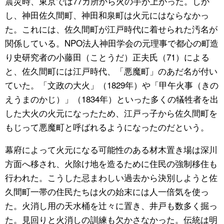
震災時、東京では77カ所から火の手が上がった。しか
し、神田佐久間町、神田和泉町は火元にはならなかっ
た。これには、佐久間町が江戸時代に着せられた汚名が
関係している。NPO法人神田学会の元理事で都心の町造
り史研究者の小藤田（ことうだ）正夫氏（71）による
と、佐久間町には江戸時代、「悪魔町」のあだ名が付い
ていた。「文政の大火」（1829年）や「甲午火事（きの
えうまのかじ）」（1834年）といった多くの犠牲者を出
した大火の火元になったため、江戸っ子から佐久間町を
もじって悪魔町と呼ばれるようになったのだという。
幕府によって火元になる可能性のある材木置き場は深川
方面へ移され、火除け地を造るために住民の強制移住も
行われた。こうした忌まわしい過去から決別しようと佐
久間町一帯の住民たちは火の始末には人一倍気を使っ
た。火消し用の天水桶を辻々に置き、井戸も数多く掘っ
た。見回りと火消しの訓練も欠かさなかった。伝統は明