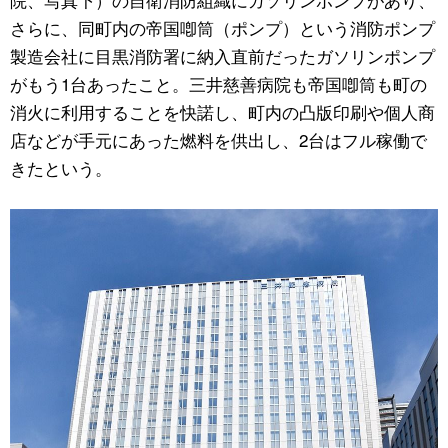
さらに、同町内の帝国喞筒（ポンプ）という消防ポンプ
製造会社に目黒消防署に納入直前だったガソリンポンプ
がもう1台あったこと。三井慈善病院も帝国喞筒も町の
消火に利用することを快諾し、町内の凸版印刷や個人商
店などが手元にあった燃料を供出し、2台はフル稼働で
きたという。