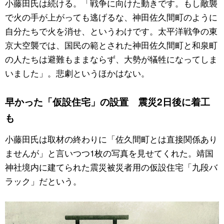
小藤田氏は続ける。「戦争に向けた動きです。もし敵襲
で火の手が上がっても逃げるな、神田佐久間町のように
自分たちで火を消せ、というわけです。太平洋戦争の東
京大空襲では、国民の範とされた神田佐久間町と和泉町
の人たちは避難もままならず、大勢が犠牲になってしま
いました」。悲劇というほかはない。
早かった「仮設住宅」の設置 震災2日後に着工
も
小藤田氏は取材の終わりに「佐久間町とは直接関係あり
ませんが」と言いつつ1枚の写真を見せてくれた。靖国
神社境内に建てられた震災被災者用の仮設住宅「九段バ
ラック」だという。