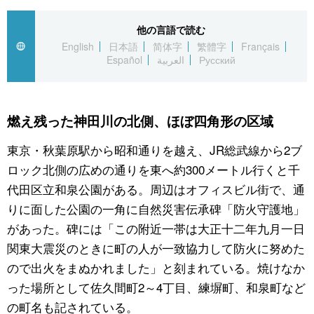
公式SNS
他の言語で読む
English
日本語
简体字
繁體字
Français
Español
العربية
Русский
燃え残った神田川の北側、ほぼ四角形の区域
東京・秋葉原駅から昭和通りを越え、JR総武線から2ブ
ロック北側の広めの通りを東へ約300メートル行くと千
代田区立和泉公園がある。周辺はオフィスビル街で、通
りに面した公園の一角に自然災害伝承碑「防火守護地」
があった。碑には「この附近一帯は大正十二年九月一日
関東大震災のときに町の人が一致協力して防火に努めた
ので出火をまぬかれました」と刻まれている。焼けなか
った場所として佐久間町2～4丁目、練塀町、和泉町など
の町名も記されている。