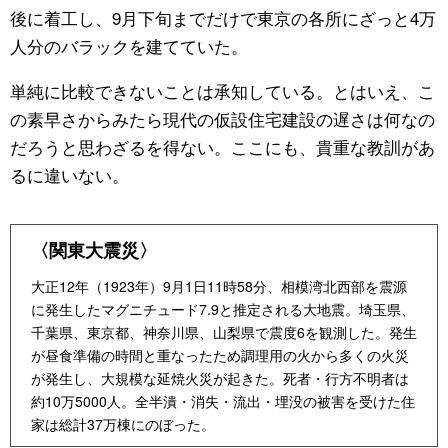
後に着工し、9月下旬までだけで東京の各所にざっと4万
人分のバラックを建てていた。
単純に比較できないことは承知している。とはいえ、こ
の素早さからみたら現代の仮設住宅建設の遅さは何なの
だろうと思わざるを得ない。ここにも、貴重な教訓があ
るに違いない。
〈関東大震災〉
大正12年（1923年）9月1日11時58分、相模湾北西部を震源
に発生したマグニチュード7.9と推定される大地震。埼玉県、
千葉県、東京都、神奈川県、山梨県で震度6を観測した。発生
が昼食準備の時間と重なったため調理用の火から多くの火災
が発生し、大規模な延焼火災が起きた。死者・行方不明者は
約10万5000人。全半潰・消失・流出・埋没の被害を受けた住
家は総計37万棟にのぼった。