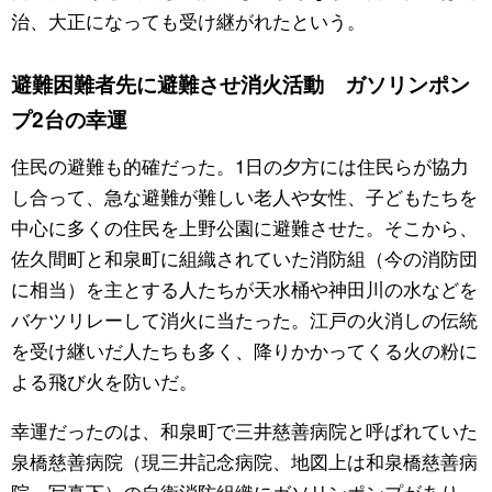
治、大正になっても受け継がれたという。
避難困難者先に避難させ消火活動 ガソリンポン
プ2台の幸運
住民の避難も的確だった。1日の夕方には住民らが協力
し合って、急な避難が難しい老人や女性、子どもたちを
中心に多くの住民を上野公園に避難させた。そこから、
佐久間町と和泉町に組織されていた消防組（今の消防団
に相当）を主とする人たちが天水桶や神田川の水などを
バケツリレーして消火に当たった。江戸の火消しの伝統
を受け継いだ人たちも多く、降りかかってくる火の粉に
よる飛び火を防いだ。
幸運だったのは、和泉町で三井慈善病院と呼ばれていた
泉橋慈善病院（現三井記念病院、地図上は和泉橋慈善病
院、写真下）の自衛消防組織にガソリンポンプがあり、