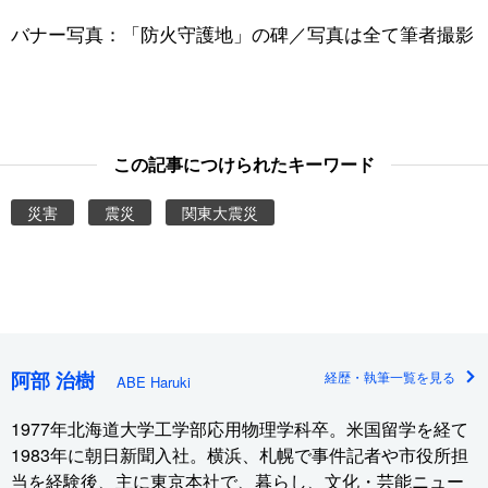
バナー写真：「防火守護地」の碑／写真は全て筆者撮影
この記事につけられたキーワード
災害
震災
関東大震災
阿部 治樹
経歴・執筆一覧を見る
ABE Haruki
1977年北海道大学工学部応用物理学科卒。米国留学を経て
1983年に朝日新聞入社。横浜、札幌で事件記者や市役所担
当を経験後、主に東京本社で、暮らし、文化・芸能ニュー