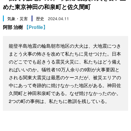
めた東京神田の和泉町と佐久間町
スポーツ・東京2020
文化
動画/Live
気象・災害
歴史
2024.04.11
科学・技術
Books
阿部 治樹
【Profile】
暮らし
Cinema
能登半島地震の輪島朝市地区の大火は、大地震につき
まとう火事の怖さを改めて私たちに見せつけた。日本
スポーツ・東京2020
Topics
のどこででも起きうる震災火災に、私たちはどう備え
ればいいのか。犠牲者10万人余りの9割が火事要因と
Images
される関東大震災は最悪のケースだが、被災エリアの
中にあって奇跡的に焼けなかった地区がある。神田佐
People
久間町と神田和泉町である。なぜ焼けなかったのか。
2つの町の事例は、私たちに教訓を残している。
東京
お知らせ