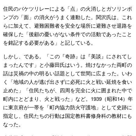
住民のバケツリレーによる「点」の火消しとガソリンポ
ンプの「面」の消火がうまく連動した。関沢氏は、これ
らに加えて、避難困難者を安全な場所に避難させ退路を
確保した「後顧の憂いがない条件での活動であったこと
を銘記する必要がある」と記している。
しかし、である。「この『奇跡』は『美談』にされてし
まったんです」と小藤田氏はいう。焼けなかった両町の
話は災禍の中の明るい話題として世間に広まった。いわ
く「地域の人が逃げ出さずに必死に火と戦い延焼を食い
止めた」「住民たちが、四周を完全に火に囲まれた中で
町内にとどまり、火と戦った」など。1939（昭和14）年
に東京府が一帯を「町内協力防火守護地」として史跡に
指定し、住民たちの行動は国定教科書修身科の教材にも
なった。