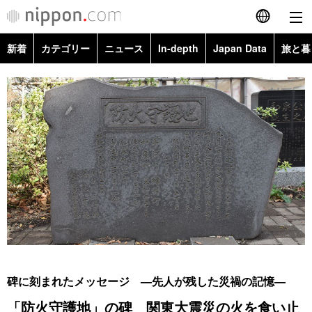
新着
カテゴリー
ニュース
In-depth
Japan Data
旅と暮
English
政治・外交
Topics
简体字
経済・ビジネス
Images
繁體字
カテゴリー
国際・海外
People
Français
政治・外交
ニュース
社会
東京
Español
経済・ビジネス
トップ
In-depth
文化
お知らせ
العربية
国際
アーカイブ
Japan Data
科学・技術
Русский
碑に刻まれたメッセージ —先人が残した災禍の記憶—
社会
旅と暮らし
暮らし
「防火守護地」の碑 関東大震災の火を食い止