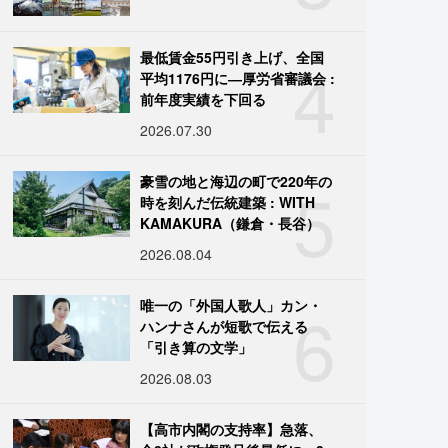
4
最低賃金55円引き上げ、全国
平均1176円に―厚労省審議会 :
前年度実績を下回る
2026.07.30
5
豪雪の地と海辺の町で220年の
時を刻んだ伝統建築 : WITH
KAMAKURA（鎌倉・長谷）
2026.08.04
6
唯一の「外国人歌人」カン・
ハンナさんが短歌で伝える
「引き算の文学」
2026.08.03
【高市内閣の支持率】急落、