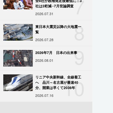
7
全8社が政権発足後最低に：3
社は2桁減─7月世論調査
2026.07.31
8
東日本大震災以降の大地震一
覧
2026.07.28
9
2026年7月 日本の出来事
2026.08.01
10
リニア中央新幹線、全線着工
へ 品川～名古屋が最速40
分、開業は早くて2036年
2026.07.16