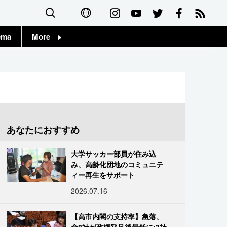
ema
More
English
Topics
简体字
Images
繁體字
People
Français
あなたにおすすめ
東京
Español
大学サッカー部員が住み込
お知らせ
み、高齢化団地のコミュニテ
العربية
ィー再生をサポート
2026.07.16
Русский
【高市内閣の支持率】急落、