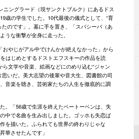
のレニングラード（現サンクトブルク）にあるドス
9歳の学生でした。10代最後の儀式として、“育
ったのです」。墓に手を置き、「スパシーバ（あ
ような衝撃が全身に走った。
「おやじがアル中でけんかが絶えなかった」から
』をはじめとするドストエフスキーの作品を読
から文学や音楽、絵画などにのめり込む“ジャン
片思いだ。美大志望の後輩や音大生、図書館の司
、音楽を聴き、芸術家たちの人生を徹底的に調
た。「56歳で生涯を終えたベートーベンは、失
の中で名曲を生み出しました。ゴッホも失恋ば
作を描いた。ふられても世界の終わりじゃな
昇華させたんです」