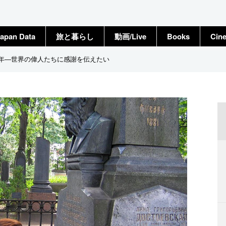
apan Data
旅と暮らし
動画/Live
Books
Cin
3年―世界の偉人たちに感謝を伝えたい