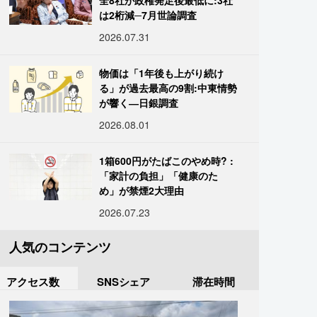
全8社が政権発足後最低に:3社
は2桁減─7月世論調査
2026.07.31
物価は「1年後も上がり続け
る」が過去最高の9割:中東情勢
が響く―日銀調査
2026.08.01
1箱600円がたばこのやめ時? :
「家計の負担」「健康のた
め」が禁煙2大理由
2026.07.23
人気のコンテンツ
アクセス数
SNSシェア
滞在時間