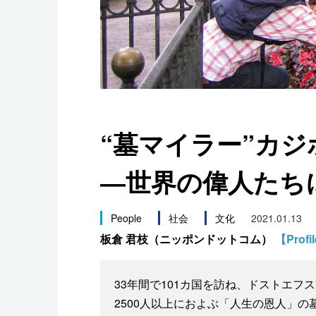
スポーツ・東京2020
“墓マイラー”カジ
―世界の偉人たち
People
社会
文化
2021.01.13
板倉 君枝（ニッポンドットコム）
【Profi
33年間で101カ国を訪ね、ドストエ
2500人以上におよぶ「人生の恩人」