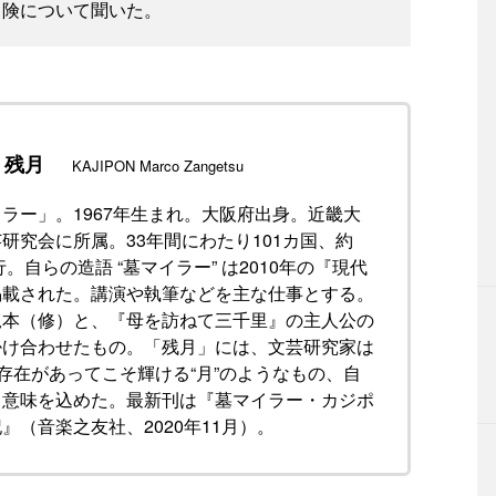
冒険について聞いた。
・残月
KAJIPON Marco Zangetsu
ラー」。1967年生まれ。大阪府出身。近畿大
研究会に所属。33年間にわたり101カ国、約
行。自らの造語 “墓マイラー” は2010年の『現代
掲載された。講演や執筆などを主な仕事とする。
梶本（修）と、『母を訪ねて三千里』の主人公の
掛け合わせたもの。「残月」には、文芸研究家は
の存在があってこそ輝ける“月”のようなもの、自
う意味を込めた。最新刊は『墓マイラー・カジポ
』（音楽之友社、2020年11月）。