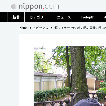
新着
カテゴリー
ニュース
In-depth
J
政治・外交
トップ
Home
トピックス
“墓マイラー”カジポン氏の冒険の旅3
経済・ビジネス
アーカイブ
国際
社会
文化
科学・技術
暮らし