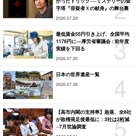
2
かったトリック──ミステリーの金
字塔『容疑者Ｘの献身』の舞台裏
2026.07.29
最低賃金55円引き上げ、全国平均
3
1176円に―厚労省審議会 : 前年度
実績を下回る
2026.07.30
4
日本の世界遺産一覧
2026.07.26
【高市内閣の支持率】急落、全8社
5
が政権発足後最低に：3社は2桁減
─7月世論調査