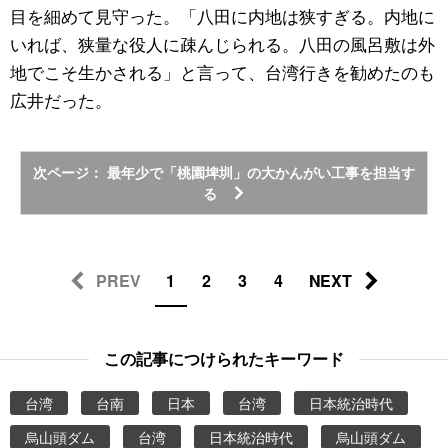
目を細めて見守った。「八田に内地は狭すぎる。内地に
いれば、狭量な役人に疎んじられる。八田の風呂敷は外
地でこそ生かされる」と言って、台湾行きを勧めたのも
広井だった。
次ページ： 最年少で「桃園埤圳」の大かんがい工事を担当す
る
PREV
1
2
3
4
NEXT
この記事につけられたキーワード
台湾
台南
日本
台湾
日本統治時代
烏山頭ダム
台湾
日本統治時代
烏山頭ダム