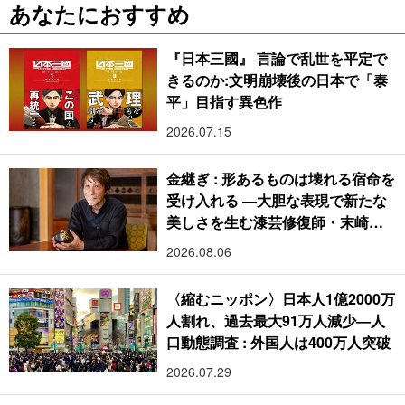
あなたにおすすめ
『日本三國』 言論で乱世を平定で
きるのか:文明崩壊後の日本で「泰
平」目指す異色作
2026.07.15
金継ぎ : 形あるものは壊れる宿命を
受け入れる ―大胆な表現で新たな
美しさを生む漆芸修復師・末崎広
樹
2026.08.06
〈縮むニッポン〉日本人1億2000万
人割れ、過去最大91万人減少―人
口動態調査 : 外国人は400万人突破
2026.07.29