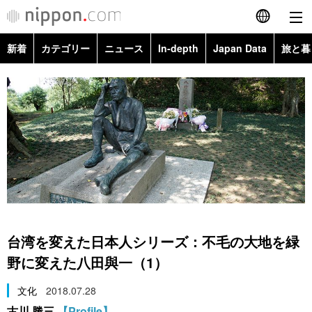
新着
カテゴリー
ニュース
In-depth
Japan Data
旅と暮
English
政治・外交
Topics
简体字
経済・ビジネス
Images
繁體字
カテゴリー
国際・海外
People
Français
政治・外交
ニュース
社会
東京
Español
経済・ビジネス
トップ
In-depth
文化
お知らせ
العربية
台湾を変えた日本人シリーズ：不毛の大地を緑
国際
アーカイブ
Japan Data
科学・技術
野に変えた八田與一（1）
Русский
文化
2018.07.28
社会
旅と暮らし
暮らし
古川 勝三
【Profile】