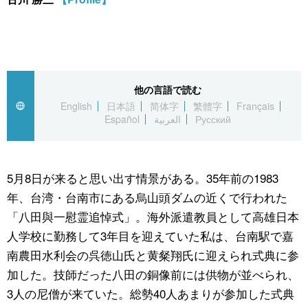
スポーツ・東京2020
文化
動画/Live
科学・技術
Books
他の言語で読む
暮らし
Cinema
English
日本語
简体字
繁體字
Français
Español
العربية
Русский
スポーツ・東京2020
Topics
Images
5月8日が来ると思い出す情景がある。35年前の1983
年、台湾・台南市にある烏山頭ダムの近くで行われた
「八田與一慰霊追悼式」。海外派遣教員として高雄日本
People
人学校に勤務して3年目を迎えていた私は、台南駅で嘉
南農田水利会の呉徳山氏と黄粲翔氏に迎えられ式典に参
東京
加した。技師だった八田の銅像前には供物が並べられ、
3人の尼僧が来ていた。総勢40人あまりが参加した式典
お知らせ