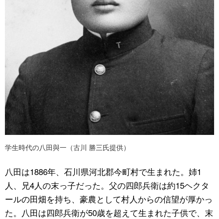
学生時代の八田與一（古川 勝三氏提供）
八田は1886年、石川県河北郡今町村で生まれた。姉1
人、兄4人の末っ子だった。父の四郎兵衛は約15ヘクタ
ールの田畑を持ち、豪農として村人からの信望が厚かっ
た。八田は四郎兵衛が50歳を超えて生まれた子供で、末