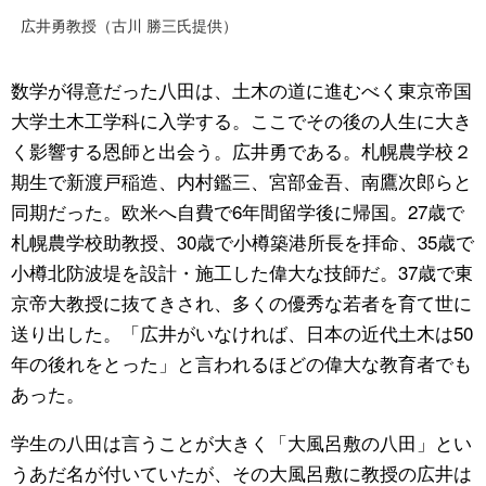
広井勇教授（古川 勝三氏提供）
数学が得意だった八田は、土木の道に進むべく東京帝国
大学土木工学科に入学する。ここでその後の人生に大き
く影響する恩師と出会う。広井勇である。札幌農学校２
期生で新渡戸稲造、内村鑑三、宮部金吾、南鷹次郎らと
同期だった。欧米へ自費で6年間留学後に帰国。27歳で
札幌農学校助教授、30歳で小樽築港所長を拝命、35歳で
小樽北防波堤を設計・施工した偉大な技師だ。37歳で東
京帝大教授に抜てきされ、多くの優秀な若者を育て世に
送り出した。「広井がいなければ、日本の近代土木は50
年の後れをとった」と言われるほどの偉大な教育者でも
あった。
学生の八田は言うことが大きく「大風呂敷の八田」とい
うあだ名が付いていたが、その大風呂敷に教授の広井は