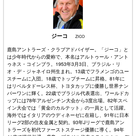
公式SNS
ジーコ
ZICO
鹿島アントラーズ・クラブアドバイザー。「ジーコ」と
は少年時代からの愛称で、本名はアルトゥール・アント
ゥネス・コインブラ。1953年3月3日、ブラジル・リ
オ・デ・ジャネイロ州生まれ。13歳でフラメンゴのユー
スチームに入団。18歳でトップチームに昇格。81年に
はリベルタドーレス杯、トヨタカップに優勝し世界ナン
バーワンに輝く。22歳でブラジル代表選出、ワールドカ
ップには78年アルゼンチン大会から3度出場。82年スペ
イン大会では「黄金のカルテット」の一員として活躍。
海外ではイタリアのウディネーゼに在籍し、91年に日本
リーグ2部の住友金属と契約。93年Jリーグで鹿島アン
トラーズを初代ファーストステージ優勝に導く。94年