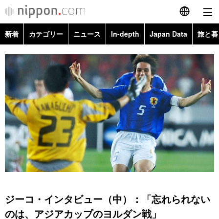
新着
カテゴリー
ニュース
In-depth
Japan Data
旅と暮
English
政治・外交
Topics
简体字
経済・ビジネス
Images
繁體字
カテゴリー
国際・海外
People
Français
政治・外交
ニュース
社会
東京
Español
経済・ビジネス
トップ
In-depth
文化
お知らせ
العربية
国際
アーカイブ
Japan Data
科学・技術
Русский
ジーコ・インタビュー（中）：「忘れられない
社会
旅と暮らし
暮らし
のは、アジアカップのヨルダン戦」