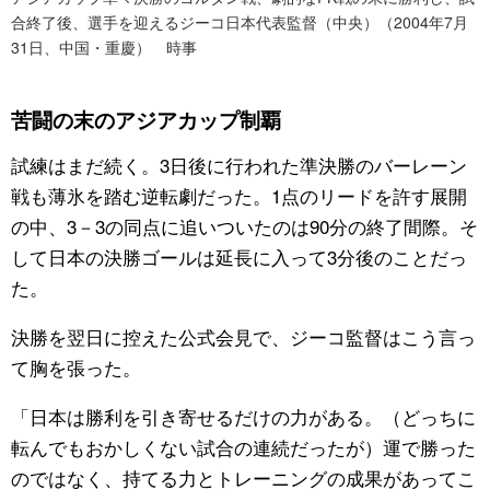
合終了後、選手を迎えるジーコ日本代表監督（中央）（2004年7月
31日、中国・重慶） 時事
苦闘の末のアジアカップ制覇
試練はまだ続く。3日後に行われた準決勝のバーレーン
戦も薄氷を踏む逆転劇だった。1点のリードを許す展開
の中、3－3の同点に追いついたのは90分の終了間際。そ
して日本の決勝ゴールは延長に入って3分後のことだっ
た。
決勝を翌日に控えた公式会見で、ジーコ監督はこう言っ
て胸を張った。
「日本は勝利を引き寄せるだけの力がある。（どっちに
転んでもおかしくない試合の連続だったが）運で勝った
のではなく、持てる力とトレーニングの成果があってこ