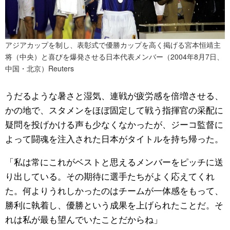
アジアカップを制し、表彰式で優勝カップを高く掲げる宮本恒靖主
将（中央）と喜びを爆発させる日本代表メンバー（2004年8月7日、
中国・北京）Reuters
うだるような暑さと湿気、連戦が疲労感を倍増させる、
かの地で、スタメンをほぼ固定して戦う指揮官の采配に
疑問を投げかける声も少なくなかったが、ジーコ監督に
よって闘魂を注入された日本がタイトルを持ち帰った。
「私は常にこれがベストと思えるメンバーをピッチに送
り出している。その期待に選手たちがよく応えてくれ
た。何よりうれしかったのはチームが一体感をもって、
勝利に執着し、優勝という成果を上げられたことだ。そ
れは私が最も望んでいたことだからね」