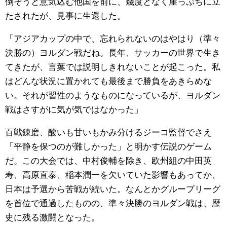
倒そうと意気込む他国を前に、幾度となく崖っぷちに立
たされたが、見事に生還した。
「アジアカップの中で、忘れられないのはやはり（準々
決勝の）ヨルダン戦だね。長年、サッカーの世界で生き
てきたが、言葉では説明しきれないことが起こった。私
はどんな状況に置かれても最後まで勝負をあきらめな
い。それが習性のようなものになっているが、ヨルダン
戦はさすがに気が気ではなかった」
百戦錬磨、酸いも甘いもかみ分けるジーコ監督でさえ
「平静を保つのが難しかった」と明かす伝説のゲーム
だ。この大会では、中村俊輔を除き、欧州組の中田英
寿、高原直泰、稲本潤一を欠いていた影響もあってか、
日本は予選から苦戦が続いた。なんとかグループリーグ
を首位で通過したものの、準々決勝のヨルダン戦は、歴
史に残る激闘となった。