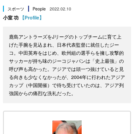
スポーツ・東京2020
文化
動画/Live
スポーツ
People
2022.02.10
小室 功
【Profile】
科学・技術
Books
鹿島アントラーズをJリーグのトップチームに育て上
暮らし
Cinema
げた手腕を見込まれ、日本代表監督に就任したジー
コ。中田英寿をはじめ、欧州組の選手らを擁し攻撃的
スポーツ・東京2020
Topics
サッカーが持ち味のジーコジャパンは「史上最強」の
呼び声も高かった。アジアでは頭一つ抜けていると見
Images
る向きも少なくなかったが、2004年に行われたアジア
カップ（中国開催）で待ち受けていたのは、アジア列
強国からの痛烈な洗礼だった。
People
東京
お知らせ