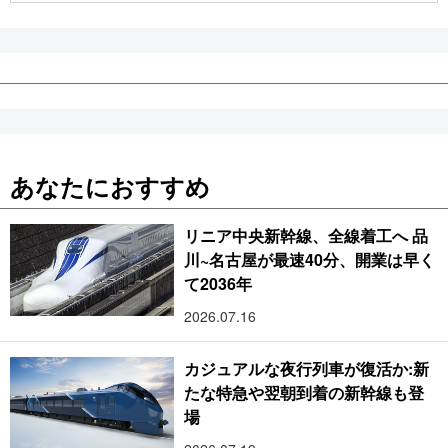
あなたにおすすめ
リニア中央新幹線、全線着工へ 品
川~名古屋が最速40分、開業は早く
て2036年
2026.07.16
カジュアルな夜行列車が復活か:新
たな特急や翌朝到着の新幹線も登
場