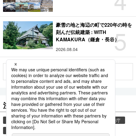
豪雪の地と海辺の町で220年の時を
5
刻んだ伝統建築 : WITH
KAMAKURA（鎌倉・長谷）
2026.08.04
もっと見る
注目のキーワード
共同通信ニュース
和食
気象・災害
気象庁
食材
災害
地震
津波
観光