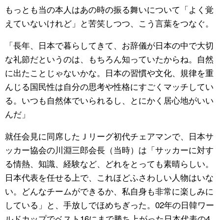
もっとも当の本人はあの時の振る舞いについて「よく覚
えていないけれど」と苦笑しつつ、こう言葉をつなぐ。
「長年、日本で暮らしてきて、お辞儀が日本の中で大切
な礼節だというのは、もちろん知っていたからね。自然
に出たことじゃないかな。日本の習慣や文化、規律を重
んじる国民性は自分の思考や性格にすごくマッチしてい
る。いつも自然体でいられるし、とにかく居心地がいい
んだ」
就任会見に同席したＪリーグ初代チェアマンで、日本サ
ッカー協会の川淵三郎会長（当時）は「サッカーに対す
る情熱、知識、経験など、どれをとっても素晴らしい。
日本代表を任せる上で、これほどふさわしい人物はいな
い。どんなチームができるか、私自身も非常に楽しみに
している」と、手放しでほめちぎった。02年の日韓ワー
ルドカップでベスト16にまで勝ち上がった日本代表の4