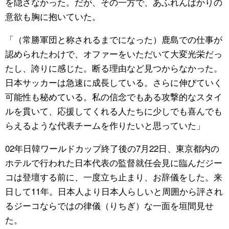
を隠さなかった。だが、その一方で、あふれんばかりの
意欲も胸に抱いていた。
「（常勝軍団と称されるまでになった）鹿島での仕事が
認められたわけで、オファーをいただいて大変光栄だっ
たし、誇りに感じた。断る理由など見つからなかった。
日本サッカーは急速に成長している。さらに伸びていく
可能性も秘めている。私の信念でもある攻撃的なスタイ
ルを貫いて、応援してくれる人たちに少しでも喜んでも
らえるような代表チームを作りたいと思っていた」
02年日韓ワールドカップ終了後の7月22日、東京都内の
ホテルで行われた日本代表の監督就任会見に臨んだジー
コは登壇する前に、一度立ち止まり、お辞儀をした。来
日して11年。日本人より日本人らしいと周囲から評され
るジーコならではの律儀（りちぎ）な一面を垣間見せ
た。