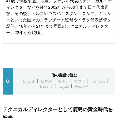
41歳で現役引退。鹿島、ブラジル代表のテクニカル・デ
ィレクターなどを経て2002年から06年まで日本代表監
督。その後、トルコやウズベキスタン、ロシア、ギリシ
ャといった国々のクラブチーム監督やイラク代表監督を
歴任。18年から21年まで鹿島のテクニカルディレクタ
ー。22年から現職。
他の言語で読む
English
日本語
简体字
繁體字
Français
Español
العربية
Русский
テクニカルディレクターとして鹿島の黄金時代を
招来