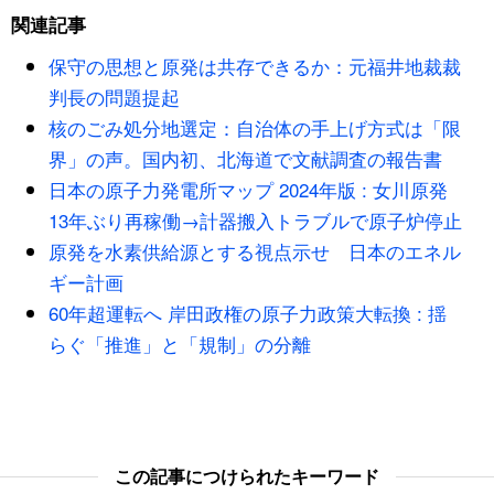
関連記事
保守の思想と原発は共存できるか：元福井地裁裁
判長の問題提起
核のごみ処分地選定：自治体の手上げ方式は「限
界」の声。国内初、北海道で文献調査の報告書
日本の原子力発電所マップ 2024年版 : 女川原発
13年ぶり再稼働→計器搬入トラブルで原子炉停止
原発を水素供給源とする視点示せ 日本のエネル
ギー計画
60年超運転へ 岸田政権の原子力政策大転換 : 揺
らぐ「推進」と「規制」の分離
この記事につけられたキーワード