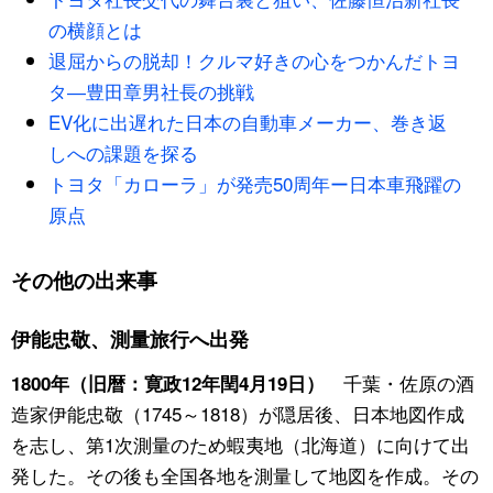
の横顔とは
公式SNS
退屈からの脱却！クルマ好きの心をつかんだトヨ
タ―豊田章男社長の挑戦
EV化に出遅れた日本の自動車メーカー、巻き返
しへの課題を探る
トヨタ「カローラ」が発売50周年ー日本車飛躍の
原点
その他の出来事
伊能忠敬、測量旅行へ出発
千葉・佐原の酒
1800年（旧暦：寛政12年閏4月19日）
造家伊能忠敬（1745～1818）が隠居後、日本地図作成
を志し、第1次測量のため蝦夷地（北海道）に向けて出
発した。その後も全国各地を測量して地図を作成。その