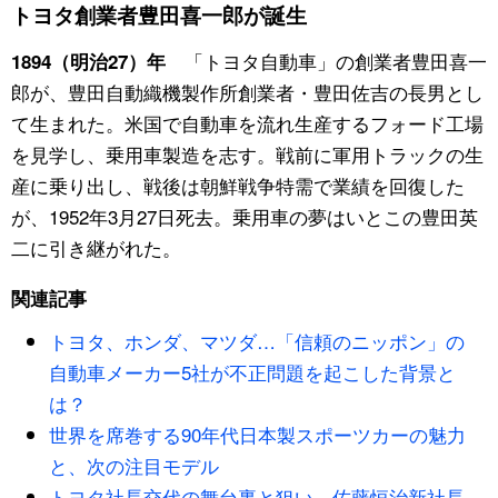
トヨタ創業者豊田喜一郎が誕生
スポーツ・東京2020
文化
動画/Live
「トヨタ自動車」の創業者豊田喜一
1894（明治27）年
郎が、豊田自動織機製作所創業者・豊田佐吉の長男とし
科学・技術
Books
て生まれた。米国で自動車を流れ生産するフォード工場
を見学し、乗用車製造を志す。戦前に軍用トラックの生
暮らし
Cinema
産に乗り出し、戦後は朝鮮戦争特需で業績を回復した
が、1952年3月27日死去。乗用車の夢はいとこの豊田英
スポーツ・東京2020
Topics
二に引き継がれた。
Images
関連記事
トヨタ、ホンダ、マツダ…「信頼のニッポン」の
People
自動車メーカー5社が不正問題を起こした背景と
は？
東京
世界を席巻する90年代日本製スポーツカーの魅力
と、次の注目モデル
お知らせ
トヨタ社長交代の舞台裏と狙い、佐藤恒治新社長