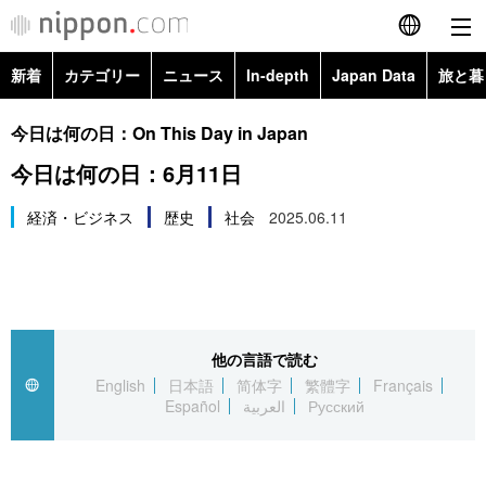
新着
カテゴリー
ニュース
In-depth
Japan Data
旅と暮
English
政治・外交
Topics
今日は何の日：On This Day in Japan
简体字
今日は何の日：6月11日
経済・ビジネス
Images
繁體字
カテゴリー
経済・ビジネス
歴史
社会
2025.06.11
国際・海外
People
Français
政治・外交
ニュース
社会
東京
Español
経済・ビジネス
トップ
In-depth
文化
お知らせ
العربية
他の言語で読む
English
日本語
简体字
繁體字
Français
国際
アーカイブ
Japan Data
科学・技術
Español
العربية
Русский
Русский
社会
旅と暮らし
暮らし