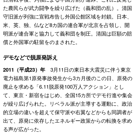
た農民らが武力闘争を繰り広げた（義和団の乱）。清国
守旧派が列強に宣戦布告し外国公館区域を封鎖。日本、
米、英、独、仏など8カ国の連合軍が北京を占領し、開
明派が連合軍と協力して義和団を制圧。清国は巨額の賠
償と外国軍の駐留をのまされた。
デモなどで脱原発訴え
3月11日の東日本大震災に伴う東京
2011（平成23）年
電力福島第1原発事故発生から3カ月後のこの日、原発の
廃止を求める「6.11脱原発100万人アクション」とし
て、東京・新宿をはじめ、全国15カ所でデモ行進や集会
が繰り広げられた。リベラル派が主導する運動に、政治
的立場の違いを超えて保守派や右翼などからも同調者が
出て、原発に依存したエネルギー政策からの転換を求め
る声が広がった。