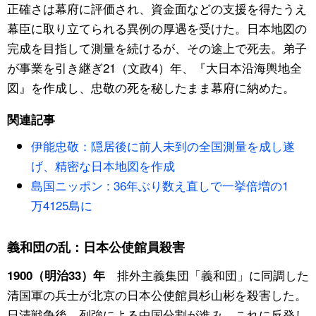
正確さは幕府に評価され、資金面などの支援を得たうえ
幕臣に取り立てられる異例の厚遇を受けた。日本地図の
完成を目指して測量を続けるが、その途上で死去。弟子
が事業を引き継ぎ21（文政4）年、『大日本沿海輿地全
図』を作成し、忠敬の死を秘したまま幕府に納めた。
関連記事
伊能忠敬：隠居後に前人未到の全国測量を成し遂
げ、精密な日本地図を作成
島国ニッポン : 36年ぶり数え直しで一挙倍増の1
万4125島に
義和団の乱：日本公使館員殺害
排外主義集団「義和団」に同調した
1900（明治33）年
清国軍の兵士が北京の日本公使館員杉山彬を殺害した。
日清戦争後、列強による中国分割が進み、これに反発し