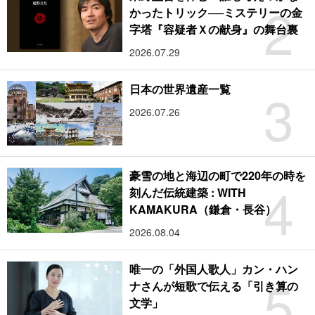
2
かったトリック──ミステリーの金
字塔『容疑者Ｘの献身』の舞台裏
2026.07.29
3
日本の世界遺産一覧
2026.07.26
豪雪の地と海辺の町で220年の時を
4
刻んだ伝統建築 : WITH
KAMAKURA（鎌倉・長谷）
2026.08.04
唯一の「外国人歌人」カン・ハン
5
ナさんが短歌で伝える「引き算の
文学」