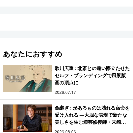
あなたにおすすめ
歌川広重 : 北斎との違い際立たせた
セルフ・ブランディングで風景版
画の頂点に
2026.07.17
金継ぎ : 形あるものは壊れる宿命を
受け入れる ―大胆な表現で新たな
美しさを生む漆芸修復師・末崎広
樹
2026.08.06