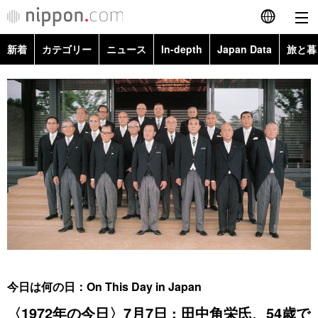
新着
カテゴリー
ニュース
In-depth
Japan Data
旅と暮
English
政治・外交
Topics
简体字
経済・ビジネス
Images
繁體字
カテゴリー
国際・海外
People
Français
政治・外交
ニュース
社会
東京
Español
経済・ビジネス
トップ
In-depth
文化
お知らせ
العربية
国際
アーカイブ
Japan Data
科学・技術
Русский
今日は何の日：On This Day in Japan
社会
旅と暮らし
暮らし
〈1972年の今日〉7月7日 : 田中角栄氏、54歳で