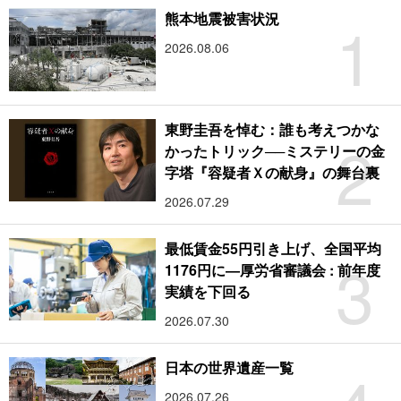
1
熊本地震被害状況
2026.08.06
東野圭吾を悼む：誰も考えつかな
2
かったトリック──ミステリーの金
字塔『容疑者Ｘの献身』の舞台裏
2026.07.29
最低賃金55円引き上げ、全国平均
3
1176円に―厚労省審議会 : 前年度
実績を下回る
2026.07.30
日本の世界遺産一覧
2026.07.26