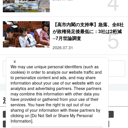
4
【高市内閣の支持率】急落、全8社
5
が政権発足後最低に：3社は2桁減
─7月世論調査
2026.07.31
もっと見る
注目のキーワード
共同通信ニュース
気象・災害
災害
地震
気象庁
津波
熊本
熊本地震
和食