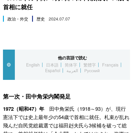
首相に就任
スポーツ・東京2020
文化
動画/Live
政治・外交
歴史
2024.07.07
科学・技術
Books
暮らし
Cinema
他の言語で読む
スポーツ・東京2020
Topics
English
日本語
简体字
繁體字
Français
Español
العربية
Русский
Images
People
第一次・田中角栄内閣発足
田中角栄氏（1918～93）が、現行
1972（昭和47）年
東京
憲法下では史上最年少の54歳で首相に就任。札束が乱れ
飛んだ自民党総裁選では福田赳夫氏ら3候補を破って総
お知らせ