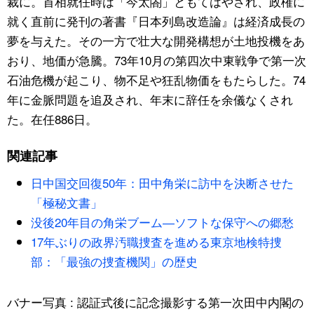
裁に。首相就任時は「今太閤」ともてはやされ、政権に
就く直前に発刊の著書『日本列島改造論』は経済成長の
公式SNS
夢を与えた。その一方で壮大な開発構想が土地投機をあ
おり、地価が急騰。73年10月の第四次中東戦争で第一次
石油危機が起こり、物不足や狂乱物価をもたらした。74
年に金脈問題を追及され、年末に辞任を余儀なくされ
た。在任886日。
関連記事
日中国交回復50年：田中角栄に訪中を決断させた
「極秘文書」
没後20年目の角栄ブーム―ソフトな保守への郷愁
17年ぶりの政界汚職捜査を進める東京地検特捜
部：「最強の捜査機関」の歴史
バナー写真 : 認証式後に記念撮影する第一次田中内閣の