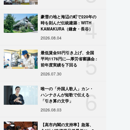
4
豪雪の地と海辺の町で220年の
時を刻んだ伝統建築 : WITH
KAMAKURA（鎌倉・長谷）
2026.08.04
5
最低賃金55円引き上げ、全国
平均1176円に―厚労省審議会 :
前年度実績を下回る
2026.07.30
6
唯一の「外国人歌人」カン・
ハンナさんが短歌で伝える
「引き算の文学」
2026.08.03
【高市内閣の支持率】急落、