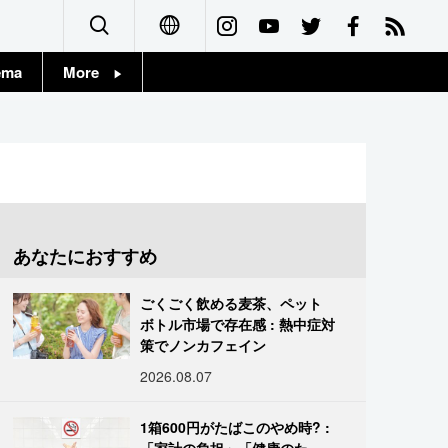
ema
More
English
Topics
简体字
Images
繁體字
People
Français
あなたにおすすめ
東京
Español
ごくごく飲める麦茶、ペット
お知らせ
ボトル市場で存在感 : 熱中症対
العربية
策でノンカフェイン
2026.08.07
Русский
1箱600円がたばこのやめ時? :