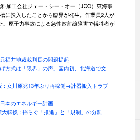
料加工会社ジェー・シー・オー（JCO）東海事
槽に投入したことから臨界が発生。作業員2人が
した。原子力事故による急性放射線障害で犠牲者が
元福井地裁裁判長の問題提起
げ方式は「限界」の声。国内初、北海道で文
版 : 女川原発13年ぶり再稼働→計器搬入トラブ
日本のエネルギー計画
策大転換 : 揺らぐ「推進」と「規制」の分離