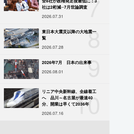
7
全8社が政権発足後最低に：3
社は2桁減─7月世論調査
2026.07.31
8
東日本大震災以降の大地震一
覧
2026.07.28
9
2026年7月 日本の出来事
2026.08.01
10
リニア中央新幹線、全線着工
へ 品川～名古屋が最速40
分、開業は早くて2036年
2026.07.16