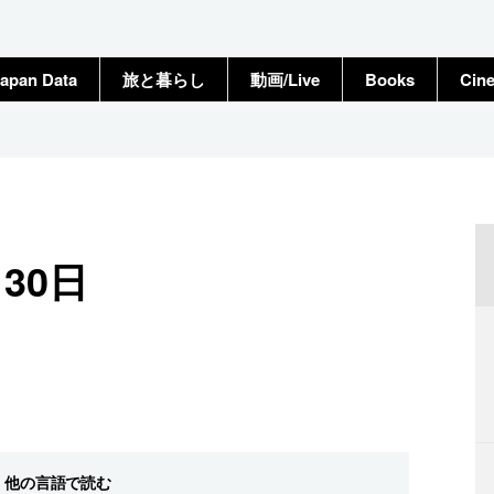
apan Data
旅と暮らし
動画/Live
Books
Cin
30日
他の言語で読む