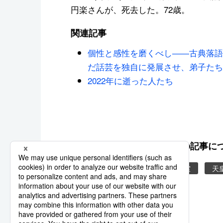
円楽さんが、死去した。72歳。
関連記事
個性と感性を磨くべし――古典落語
だ話芸を独自に発展させ、弟子たち
2022年に逝った人たち
この記事に
皇室・王室
原子力
皇室
天