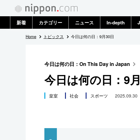
新着
カテゴリー
ニュース
In-depth
J
政治・外交
トップ
Home
トピックス
今日は何の日：9月30日
経済・ビジネス
アーカイブ
今日は何の日：On This Day in Japan
国際
今日は何の日：9月
社会
皇室
社会
スポーツ
2025.09.30
文化
科学・技術
暮らし