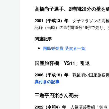
高橋尚子選手、2時間20分の壁を
女子マラソンの高橋
2001（平成13）年
記録（当時）の2時間19分46秒で走り
関連記事
国民栄誉賞 受賞者一覧
国産旅客機「YS11」引退
戦後初の国産旅客機「
2006（平成18）年
真付きの記事
三遊亭円楽さん死去
人気演芸番組「笑点」
2022（令和4）年