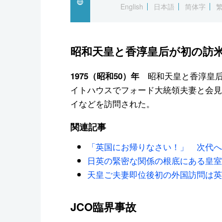
English
日本語
简体字
スポーツ・東京2020
昭和天皇と香淳皇后が初の訪
昭和天皇と香淳皇后
1975（昭和50）年
イトハウスでフォード大統領夫妻と会見
イなどを訪問された。
関連記事
「英国にお帰りなさい！」 次代へ
日英の緊密な関係の根底にある皇室
天皇ご夫妻即位後初の外国訪問は英国
JCO臨界事故