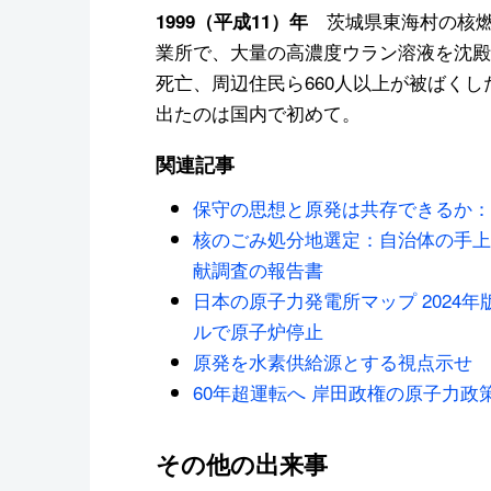
茨城県東海村の核燃
1999（平成11）年
業所で、大量の高濃度ウラン溶液を沈殿
死亡、周辺住民ら660人以上が被ばく
出たのは国内で初めて。
関連記事
保守の思想と原発は共存できるか：
核のごみ処分地選定：自治体の手上
献調査の報告書
日本の原子力発電所マップ 2024年
ルで原子炉停止
原発を水素供給源とする視点示せ 
60年超運転へ 岸田政権の原子力政
その他の出来事