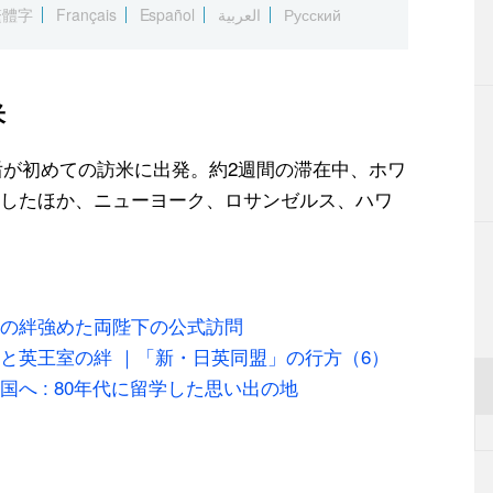
繁體字
Français
Español
العربية
Русский
米
が初めての訪米に出発。約2週間の滞在中、ホワ
したほか、ニューヨーク、ロサンゼルス、ハワ
の絆強めた両陛下の公式訪問
と英王室の絆 ｜「新・日英同盟」の行方（6）
へ : 80年代に留学した思い出の地