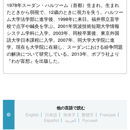
1978年スーダン・ハルツーム（首都）生まれ。生まれ
たときから弱視で、12歳のときに視力を失う。ハルツー
公式SNS
ム大学法学部に進学後、1998年に来日。福井県立盲学
校で点字や鍼灸を学ぶ。2001年筑波技術短期大学情報
システム学科に入学。2003年、同校卒業後、東京外国
語大学日本課程に入学。2007年、同大学大学院に進
学。現在も大学院に在籍し、スーダンにおける紛争問題
の解決について研究している。2013年、ポプラ社より
『わが盲想』を出版した。
他の言語で読む
English
日本語
简体字
繁體字
Français
Español
العربية
Русский