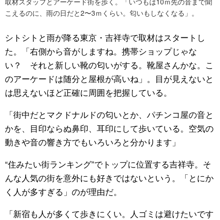
取材スタッフとアーケード街を歩く。「いつもは10ｍ先の音まで聞
こえるのに、雨の日だと2〜3ｍくらい。匂いもしなくなる」。
シトシトと雨が降る東京・吉祥寺で取材はスタートし
た。「右側から音がしますね。携帯ショップじゃな
い？ それと新しい靴の匂いがする。靴屋さんかな。こ
のアーケードは随分と屋根が高いね」。目が見えないと
は思えないほど正確に周囲を把握している。
「街中だとマクドナルドの匂いとか、パチンコ屋の音と
かを、目印ならぬ鼻印、耳印にして歩いている。空気の
動きや音の響き方でもいろいろと分かります」
“住みたい街ランキング”でトップに位置する吉祥寺。そ
んな人気の街を意外にも好きではないという。「とにか
く人が多すぎる」のが理由だ。
「新宿も人が多くて歩きにくい。人ゴミは避けたいです