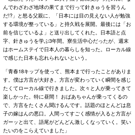
んでわざわざ地球の果てまで行って針きゅうを習うん
だ!?」と怒る父親に、「日本には目の見えない人が勉強
する環境が整っている」と持久戦を展開。最後には「お
前を信じているよ」と送り出してくれた。日本語と点
字、針きゅうを学ぶ3年間。寮生活中心だったが、週末
はホームステイで日本人の暮らしを知った。ローカル線
で感じた日本も忘れられないという。
「青春18キップを使って、熊本まで行ったことがありま
す。僕は方言が大好き。方言が変わっていく瞬間を感じ
たくてローカル線で行きました。次々と人が乗ってきて
楽しかった。特に昼間！ おばあちゃんが乗ってくるの
で、方言をたくさん聞けるんです。話題のほとんどは息
子の嫁はんの悪口。人間ってすごく感情が入ると方言が
ガーッと出て、語尾がどんどん激しくなっていく。笑い
たいのをこらえていました」