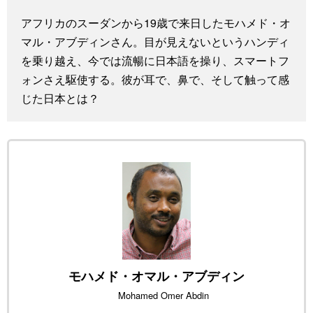
スポーツ・東京2020
文化
動画/Live
アフリカのスーダンから19歳で来日したモハメド・オ
マル・アブディンさん。目が見えないというハンディ
科学・技術
Books
を乗り越え、今では流暢に日本語を操り、スマートフ
ォンさえ駆使する。彼が耳で、鼻で、そして触って感
じた日本とは？
暮らし
Cinema
スポーツ・東京2020
Topics
Images
People
東京
モハメド・オマル・アブディン
Mohamed Omer Abdin
お知らせ