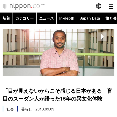
新着
カテゴリー
ニュース
In-depth
Japan Data
旅と暮
English
政治・外交
Topics
简体字
経済・ビジネス
Images
繁體字
カテゴリー
国際・海外
People
Français
政治・外交
ニュース
社会
東京
Español
経済・ビジネス
トップ
In-depth
文化
お知らせ
العربية
「目が見えないからこそ感じる日本がある」盲
国際
アーカイブ
Japan Data
科学・技術
目のスーダン人が語った15年の異文化体験
Русский
社会
暮らし
2013.09.09
社会
旅と暮らし
暮らし