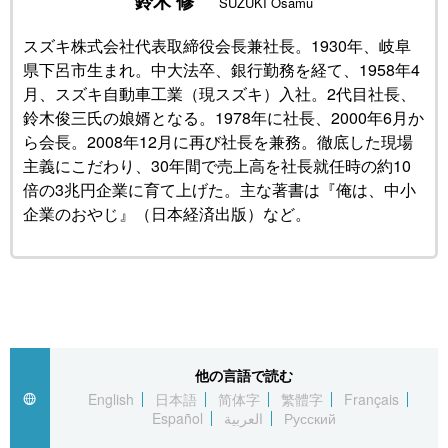
鈴木 修
SUZUKI Osamu
公式SNS
スズキ株式会社代表取締役会長兼社長。1930年、岐阜
県下呂市生まれ。中大法卒、銀行勤務を経て、1958年4
月、スズキ自動車工業（現スズキ）入社。2代目社長、
鈴木俊三氏の娘婿となる。1978年に社長、2000年6月か
ら会長。2008年12月に再び社長を兼務。徹底した現場
主義にこだわり、30年間で売上高を社長就任時の約10
倍の3兆円企業に育て上げた。主な著書は『俺は、中小
企業のおやじ』（日本経済出版）など。
他の言語で読む
English
日本語
简体字
繁體字
Français
Español
العربية
Русский