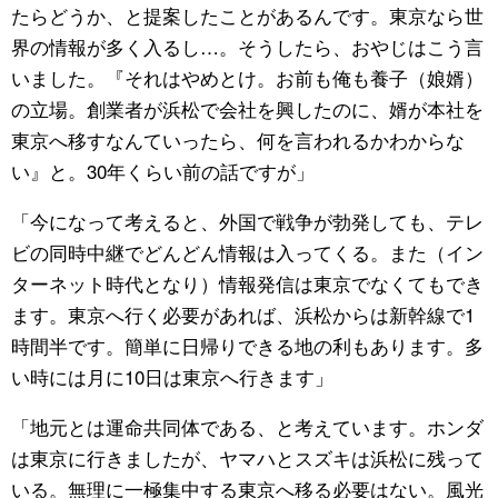
たらどうか、と提案したことがあるんです。東京なら世
界の情報が多く入るし…。そうしたら、おやじはこう言
いました。『それはやめとけ。お前も俺も養子（娘婿）
の立場。創業者が浜松で会社を興したのに、婿が本社を
東京へ移すなんていったら、何を言われるかわからな
い』と。30年くらい前の話ですが」
「今になって考えると、外国で戦争が勃発しても、テレ
ビの同時中継でどんどん情報は入ってくる。また（イン
ターネット時代となり）情報発信は東京でなくてもでき
ます。東京へ行く必要があれば、浜松からは新幹線で1
時間半です。簡単に日帰りできる地の利もあります。多
い時には月に10日は東京へ行きます」
「地元とは運命共同体である、と考えています。ホンダ
は東京に行きましたが、ヤマハとスズキは浜松に残って
いる。無理に一極集中する東京へ移る必要はない。風光