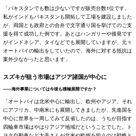
「パキスタンでも数は少ないですが販売台数1位です。
私がインドもパキスタンも開拓して工場を建設しました
が、両国とも政府との合弁で文字通り国を挙げてのご支
援を得て成功した例です。あとはハンガリーや後発です
がインドネシア、タイなどでも展開していますが、元々
オートバイの輸出をしていたので、海外に対する抵抗は
案外少なかったと思います」
スズキが狙う市場はアジア諸国が中心に
——海外事業については今後も積極展開ですか？
「オートバイは北米中心に輸出し、欧州やアジア、それ
にアフリカ、中南米にも展開してきましたが、先進国を
中心に世界を一周してみて反省したのは、うちが目指す
四輪車市場はやはりアジア地域だということでした。ト
ヨタ自動車など大手さんが北米や欧州を狙うのは戦略と