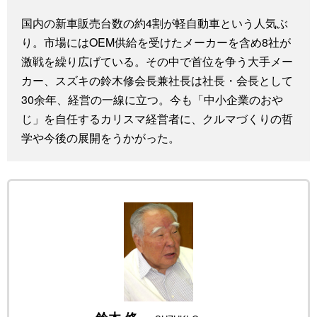
スポーツ・東京2020
文化
動画/Live
国内の新車販売台数の約4割が軽自動車という人気ぶ
り。市場にはOEM供給を受けたメーカーを含め8社が
科学・技術
Books
激戦を繰り広げている。その中で首位を争う大手メー
カー、スズキの鈴木修会長兼社長は社長・会長として
30余年、経営の一線に立つ。今も「中小企業のおや
暮らし
Cinema
じ」を自任するカリスマ経営者に、クルマづくりの哲
学や今後の展開をうかがった。
スポーツ・東京2020
Topics
Images
People
東京
お知らせ