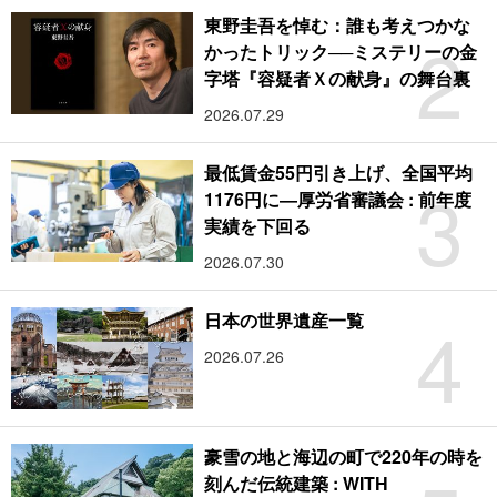
東野圭吾を悼む：誰も考えつかな
2
かったトリック──ミステリーの金
字塔『容疑者Ｘの献身』の舞台裏
2026.07.29
最低賃金55円引き上げ、全国平均
3
1176円に―厚労省審議会 : 前年度
実績を下回る
2026.07.30
4
日本の世界遺産一覧
2026.07.26
豪雪の地と海辺の町で220年の時を
刻んだ伝統建築 : WITH