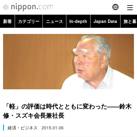
新着
カテゴリー
ニュース
In-depth
Japan Data
旅と暮
English
政治・外交
Topics
简体字
経済・ビジネス
Images
繁體字
カテゴリー
国際・海外
People
Français
政治・外交
ニュース
社会
東京
Español
経済・ビジネス
トップ
In-depth
文化
お知らせ
العربية
「軽」の評価は時代とともに変わった——鈴木
国際
アーカイブ
Japan Data
科学・技術
修・スズキ会長兼社長
Русский
経済・ビジネス
2015.01.06
社会
旅と暮らし
暮らし