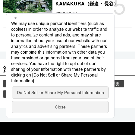
5
KAMAKURA（鎌倉・長谷）
2026.08.04
もっと見る
注目のキーワード
共同通信ニュース
気象・災害
気象庁
災害
地震
津波
熊本
熊本地震
観光