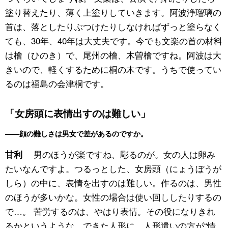
塗り替えたり、薄く上塗りしていきます。阿波浄瑠璃の
首は、落としたりぶつけたりしなければずっと塗らなく
ても、30年、40年は大丈夫です。今でも文楽の首の材料
は檜（ひのき）で、尾州の檜、木曽檜ですね。阿波は大
きいので、軽くするために桐の木です。うちで使ってい
るのは福島の会津桐です。
「女房頭に表情出すのは難しい」
——顔の難しさは男女で差があるのですか。
男のほうが楽ですね、彫るのが。女の人は卵み
甘利
たいなんですよ。つるっとした、女房頭（にょうぼうが
しら）の中に、表情を出すのは難しい。作るのは、男性
のほうが多いかな。女性の場合は使い回ししたりするの
で…。 苦労するのは、やはり表情。その役になりきれ
るかというような。できた人形に、人形遣いの方が“情