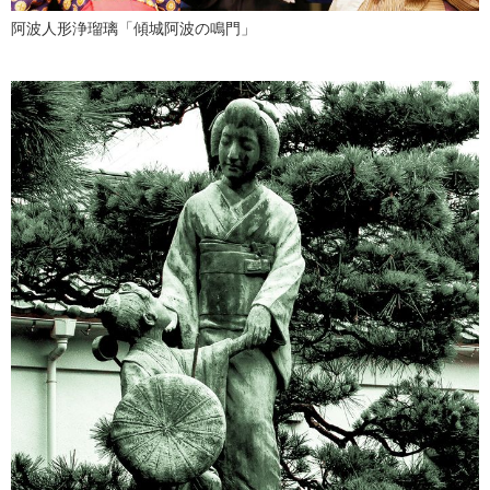
阿波人形浄瑠璃「傾城阿波の鳴門」