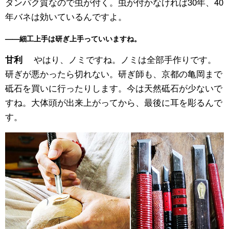
タンパク質なので虫が付く。虫が付かなければ30年、40
年バネは効いているんですよ。
——細工上手は研ぎ上手っていいますね。
やはり、ノミですね。ノミは全部手作りです。
甘利
研ぎが悪かったら切れない。研ぎ師も、京都の亀岡まで
砥石を買いに行ったりします。今は天然砥石が少ないで
すね。大体頭が出来上がってから、最後に耳を彫るんで
す。