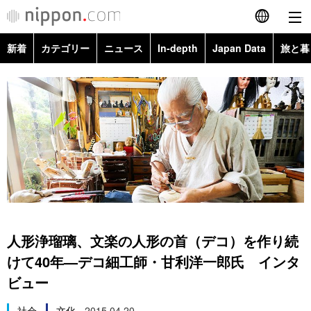
新着
カテゴリー
ニュース
In-depth
Japan Data
旅と暮
English
政治・外交
Topics
简体字
経済・ビジネス
Images
繁體字
カテゴリー
国際・海外
People
Français
政治・外交
ニュース
社会
東京
Español
経済・ビジネス
トップ
In-depth
文化
お知らせ
العربية
人形浄瑠璃、文楽の人形の首（デコ）を作り続
国際
アーカイブ
Japan Data
科学・技術
けて40年—デコ細工師・甘利洋一郎氏 インタ
Русский
ビュー
社会
旅と暮らし
暮らし
社会
文化
2015.04.20