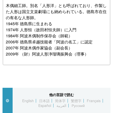
木偶細工師。別名「人形洋」とも呼ばれており、作製し
公式SNS
た人形は国立文楽劇場にも納められている。徳島市在住
の有名な人形師。
1945年 徳島県に生まれる
1974年 人形恒（故田村恒夫師）に入門
1984年 阿波木偶制作保存会（師範）
2006年 徳島県卓越技能者「阿波の名工」に認定
2007年 阿波木偶作家協会（副会長）
2009年 （財）阿波人形浄瑠璃振興会（理事）
他の言語で読む
English
日本語
简体字
繁體字
Français
Español
العربية
Русский