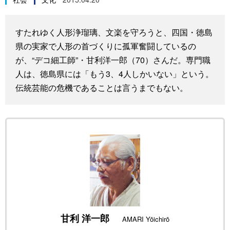
スポーツ・東京2020
文化
動画/Live
すたれゆく人形浄瑠璃、文楽を守ろうと、四国・徳島
科学・技術
Books
県の実家で人形の首づくりに孤軍奮闘しているの
が、“デコ細工師”・甘利洋一郎（70）さんだ。専門職
暮らし
Cinema
人は、徳島県には「もう3、4人しかいない」という。
伝統芸能の危機であることは言うまでもない。
スポーツ・東京2020
Topics
Images
People
東京
甘利 洋一郎
お知らせ
AMARI Yōichirō