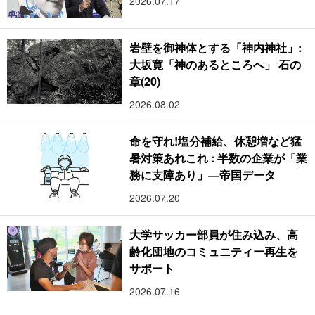
2026.07.17
岩壁を御神体とする「神内神社」:
大坂寛「神のあるところへ」 石の
章(20)
2026.08.02
命を守れ!塩分補給、休憩増など猛
暑対策あれこれ : 半数の企業が「業
務に支障あり」―帝国データ
2026.07.20
大学サッカー部員が住み込み、高
齢化団地のコミュニティー再生を
サポート
2026.07.16