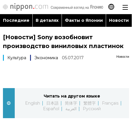
Последние
В деталях
Факты о Японии
Новости
日本語
[Новости] Sony возобновит
English
производство виниловых пластинок
简体字
Последние
Новости
Культура
Экономика
05.07.2017
繁體字
В деталях
Français
Факты о Японии
Читать на другом языке
Español
English
日本語
简体字
繁體字
Français
Новости
Español
العربية
Русский
العربية
Путеводитель по Японии