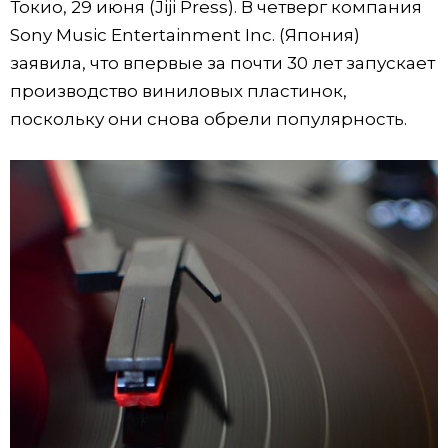
Токио, 29 июня (Jiji Press). В четверг компания
Фото/Видео
Sony Music Entertainment Inc. (Япония)
заявила, что впервые за почти 30 лет запускает
Разделы
производство виниловых пластинок,
поскольку они снова обрели популярность.
Люди
Популярные статьи
Блог
Японский язык
official SNS
Политика
Японский калейдоскоп
Экономика
Семья
Общество
Еда и напитки
Культура