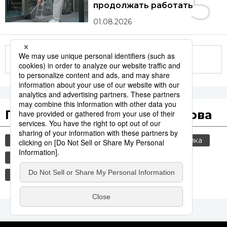
5
продолжать работать
01.08.2026
Другие статьи по теме
Популярные поисковые слова
общество
культура
jiji press
политика
история
туризм
технологии
еда и напитки
японская кухня
жизнь