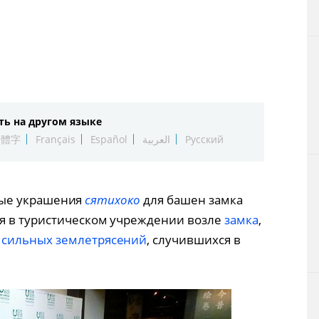
Технологии
Токио
От редакции
ть на другом языке
繁體字
Français
Español
العربية
Русский
Новые украшения
сятихоко
для башен замка
я в туристическом учреждении возле
замка
,
я
сильных землетрясений
, случившихся в