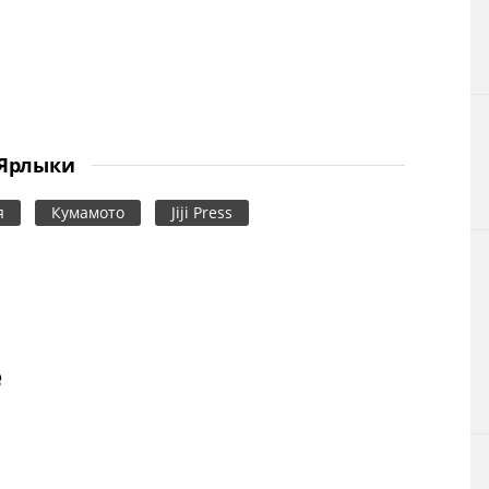
Ярлыки
я
Кумамото
Jiji Press
е