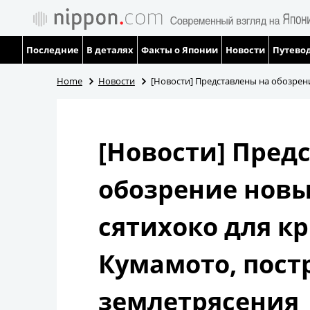
Последние
В деталях
Факты о Японии
Новости
Путевод
Home
Новости
[Новости] Представлены на обозрен
[Новости] Пред
обозрение нов
сятихоко для к
Кумамото, пост
землетрясения