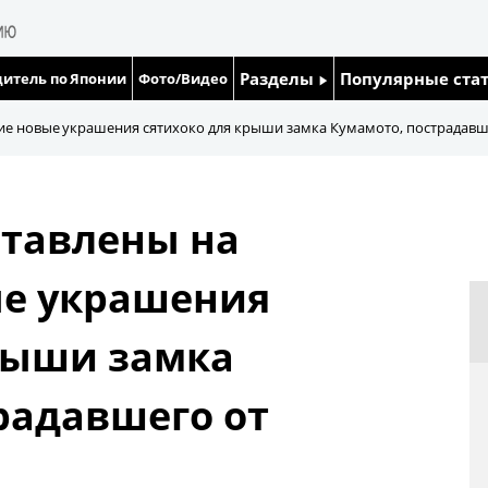
Разделы
Популярные ста
итель по Японии
Фото/Видео
Люди
Японский язык
ие новые украшения сятихоко для крыши замка Кумамото, пострадавш
Блог
Японский кале
ставлены на
Политика
Семья
ые украшения
Экономика
Еда и напитки
рыши замка
Общество
радавшего от
Культура
Жизнь