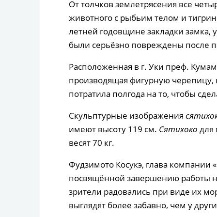
От толчков землетрясения все чет
животного с рыбьим телом и тигрино
летней годовщине закладки замка, у
были серьёзно повреждены после п
Расположенная в г. Уки преф. Кума
производящая фигурную черепицу, 
потратила полгода на то, чтобы сде
Скульптурные изображения
сятихо
имеют высоту 119 см.
Сятихоко
для 
весят 70 кг.
Фудзимото Косукэ, глава компании 
посвящённой завершению работы над
зрители радовались при виде их мо
выглядят более забавно, чем у друг