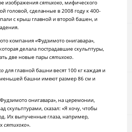
ыре изображения
сятихоко
, мифического
й головой, сделанные в 2008 году к 400-
пали с крыш главной и второй башен, и
адения.
мото компания «Фудзимото онигавара»,
которая делала пострадавшие скульптуры,
лать две новые пары
сятихоко
.
ко
для главной башни весят 100 кг каждая и
меньшей башни имеют размер 86 см и
«Фудзимото онигавара», на церемонии,
 скульптурами, сказал: «Я хочу, чтобы
рд. Их выпученные глаза, например,
их
сятихоко
».