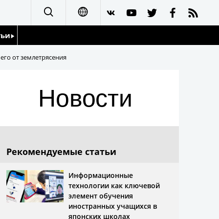
тьи
日本語
его от землетрясения
English
йдоскоп
Новости
简体字
繁體字
Français
Рекомендуемые статьи
Español
Информационные
технологии как ключевой
العربية
элемент обучения
иностранных учащихся в
японских школах