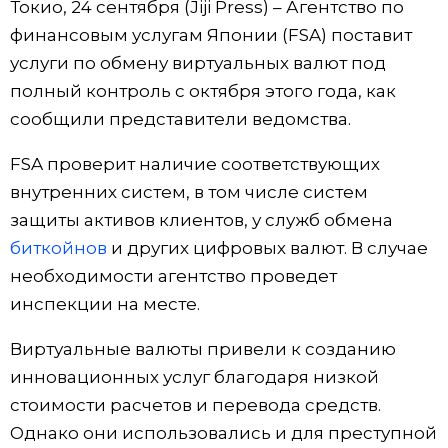
Токио, 24 сентября (Jiji Press) – Агентство по
Фото/Видео
финансовым услугам Японии (FSA) поставит
услуги по обмену виртуальных валют под
Разделы
полный контроль с октября этого года, как
сообщили представители ведомства.
Люди
Популярные статьи
FSA проверит наличие соответствующих
внутренних систем, в том числе систем
Блог
Японский язык
official SNS
защиты активов клиентов, у служб обмена
биткойнов
и других цифровых валют. В случае
Политика
Японский калейдоскоп
необходимости агентство проведет
инспекции на месте.
Экономика
Семья
Виртуальные валюты привели к созданию
Общество
Еда и напитки
инновационных услуг благодаря низкой
стоимости расчетов и перевода средств.
Культура
Однако они использовались и для преступной