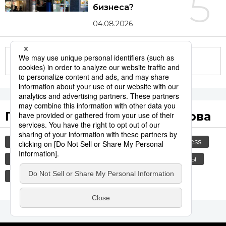
5
бизнеса?
04.08.2026
Другие статьи по теме
Популярные поисковые слова
общество
культура
политика
jiji press
история
туризм
экономика
туалеты
технологии
комбини