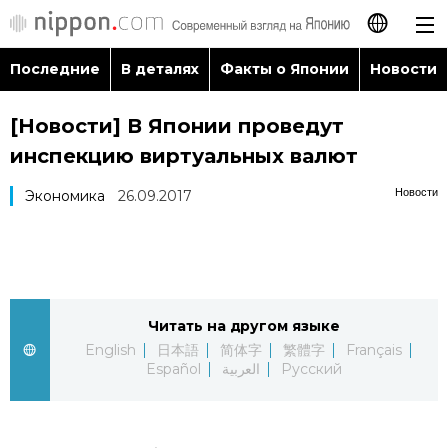
Последние
В деталях
Факты о Японии
Новости
日本語
[Новости] В Японии проведут
English
инспекцию виртуальных валют
简体字
Последние
Новости
Экономика
26.09.2017
繁體字
В деталях
Français
Факты о Японии
Читать на другом языке
Español
English
日本語
简体字
繁體字
Français
Новости
Español
العربية
Русский
العربية
Путеводитель по Японии