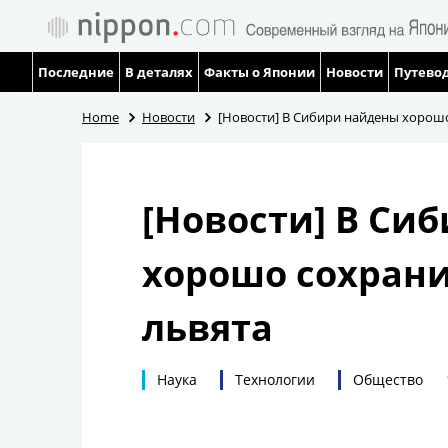
Последние
В деталях
Факты о Японии
Новости
Путевод
Home
Новости
[Новости] В Сибири найдены хорош
[Новости] В Си
хорошо сохран
львята
Наука
Технологии
Общество