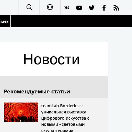
тьи
日本語
English
йдоскоп
Новости
简体字
繁體字
Français
Рекомендуемые статьи
Español
teamLab Borderless:
уникальная выставка
العربية
цифрового искусства с
новыми «световыми
скульптурами»