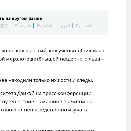
Технологии
ть на другом языке
Токио
繁體字
Français
Español
العربية
Русский
От редакции
нда японских и российских ученых объявила о
ной мерзлоте детёнышей пещерного льва –
нее находили только их кости и следы.
ситета Дзикэй на пресс-конференции
ет путешествие на машине времени на
 позволяет непосредственно изучать
желудочно-кишечного тракта позволит