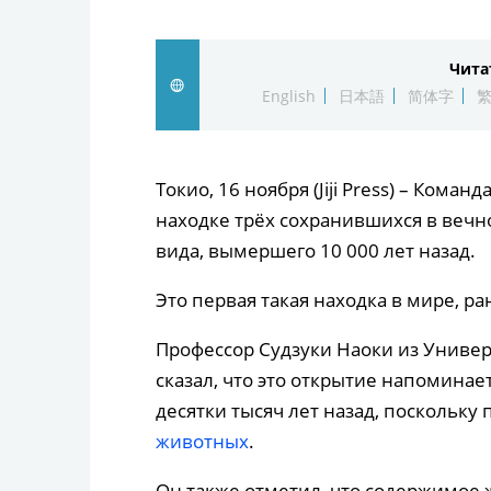
Чита
English
日本語
简体字
Токио, 16 ноября (Jiji Press) – Кома
находке трёх сохранившихся в веч
вида, вымершего 10 000 лет назад.
Это первая такая находка в мире, ра
Профессор Судзуки Наоки из Универ
сказал, что это открытие напомина
десятки тысяч лет назад, поскольку
животных
.
Он также отметил, что содержимое 