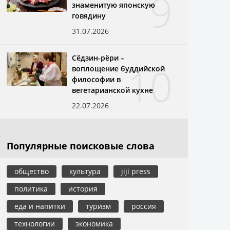
9
знаменитую японскую
говядину
31.07.2026
Сёдзин-рёри –
10
воплощение буддийской
философии в
вегетарианской кухне
22.07.2026
Популярные поисковые слова
общество
культура
jiji press
политика
история
еда и напитки
туризм
россия
технологии
экономика