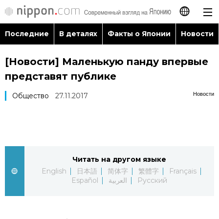
Последние
В деталях
Факты о Японии
Новости
日本語
[Новости] Маленькую панду впервые
English
представят публике
简体字
Последние
Новости
Общество
27.11.2017
繁體字
В деталях
Français
Факты о Японии
Читать на другом языке
Español
English
日本語
简体字
繁體字
Français
Новости
Español
العربية
Русский
العربية
Путеводитель по Японии