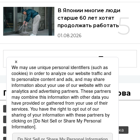
В Японии многие люди
5
старше 60 лет хотят
продолжать работать
01.08.2026
Другие статьи по теме
Популярные поисковые слова
общество
культура
технологии
история
синкансэн
jiji press
старение населения
транспорт
политика