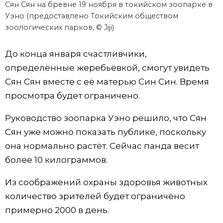
Сян Сян на бревне 19 ноября в токийском зоопарке в
Уэно (предоставлено Токийским обществом
Жизнь
зоологических парков, © Jiji)
Технологии
До конца января счастливчики,
определённые жеребьёвкой, смогут увидеть
Токио
Сян Сян вместе с её матерью Син Син. Время
просмотра будет ограничено.
От редакции
Руководство зоопарка Уэно решило, что Сян
Сян уже можно показать публике, поскольку
она нормально растёт. Сейчас панда весит
более 10 килограммов.
Из соображений охраны здоровья животных
количество зрителей будет ограничено
примерно 2000 в день.