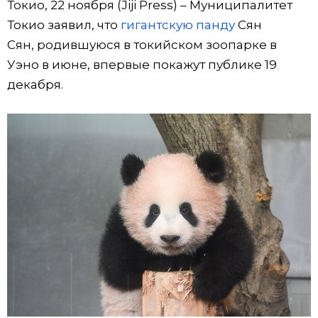
Токио, 22 ноября (Jiji Press) – Муниципалитет
Фото/Видео
Токио заявил, что
гигантскую панду
Сян
Сян, родившуюся в токийском зоопарке в
Разделы
Уэно в июне, впервые покажут публике 19
декабря.
Люди
Популярные статьи
Блог
Японский язык
official SNS
Политика
Японский калейдоскоп
Экономика
Семья
Общество
Еда и напитки
Культура