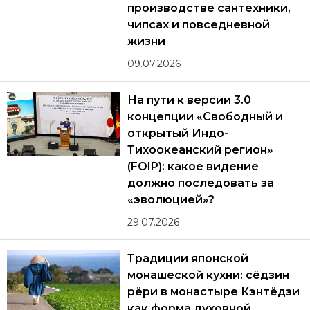
производстве сантехники,
чипсах и повседневной
жизни
09.07.2026
На пути к версии 3.0
концепции «Свободный и
открытый Индо-
Тихоокеанский регион»
(FOIP): какое видение
должно последовать за
«эволюцией»?
29.07.2026
Традиции японской
монашеской кухни: сёдзин
рёри в монастыре Кэнтёдзи
как форма духовной