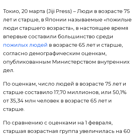
Фото/Видео
Токио, 20 марта (Jiji Press) – Люди в возрасте 75
лет и старше, в Японии называемые «пожилые
Разделы
люди старшего возраста», в настоящее время
впервые составили большинство среди
Люди
Популярные статьи
пожилых людей
в возрасте 65 лет и старше,
согласно демографическим оценкам,
Блог
Японский язык
official SNS
опубликованным Министерством внутренних
дел.
Политика
Японский калейдоскоп
По оценкам, число людей в возрасте 75 лет и
старше составило 17,70 миллионов, или 50,1%
Экономика
Семья
от 35,34 млн человек в возрасте 65 лет и
старше.
Общество
Еда и напитки
По сравнению с оценками на 1 февраля,
Культура
старшая возрастная группа увеличилась на 60