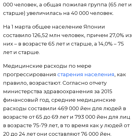
000 человек, а общая пожилая группа (65 лет и
Жизнь
старше) увеличилась на 40 000 человек.
На 1 марта общее население Японии
Технологии
составило 126,52 млн человек, причем 27,0% из
них – в возрасте 65 лет и старше, а 14,0% – 75
Токио
лет и старше.
От редакции
Медицинские расходы по мере
прогрессирования
старения населения
, как
правило, возрастают. Согласно отчету
министерства здравоохранения за 2015
финансовый год, средние медицинские
расходы составили 469 000 йен для людей в
возрасте от 65 до 69 лет и 793 000 йен для лиц
в возрасте 75-79 лет, в то время как у людей от
20 до 24 лет они составляют 76 000 йен.