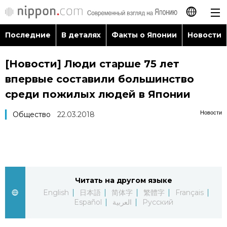
Последние
В деталях
Факты о Японии
Новости
日本語
[Новости] Люди старше 75 лет
English
впервые составили большинство
简体字
среди пожилых людей в Японии
Последние
Новости
Общество
22.03.2018
繁體字
В деталях
Français
Факты о Японии
Español
Читать на другом языке
Новости
العربية
English
日本語
简体字
繁體字
Français
Español
العربية
Русский
Путеводитель по Японии