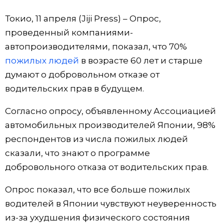
Фото/Видео
Токио, 11 апреля (Jiji Press) – Опрос,
проведенный компаниями-
Разделы
автопроизводителями, показал, что 70%
пожилых людей
в возрасте 60 лет и старше
Люди
Популярные статьи
думают о добровольном отказе от
водительских прав в будущем.
Блог
Японский язык
official SNS
Согласно опросу, объявленному Ассоциацией
автомобильных производителей Японии, 98%
Политика
Японский калейдоскоп
респондентов из числа пожилых людей
сказали, что знают о программе
Экономика
Семья
добровольного отказа от водительских прав.
Общество
Еда и напитки
Опрос показал, что все больше пожилых
водителей в Японии чувствуют неуверенность
Культура
из-за ухудшения физического состояния