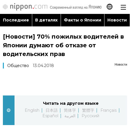
Последние
В деталях
Факты о Японии
Новости
日本語
[Новости] 70% пожилых водителей в
English
Японии думают об отказе от
简体字
водительских прав
Последние
Новости
Общество
13.04.2018
繁體字
В деталях
Français
Факты о Японии
Español
Читать на другом языке
Новости
العربية
English
日本語
简体字
繁體字
Français
Español
العربية
Русский
Путеводитель по Японии