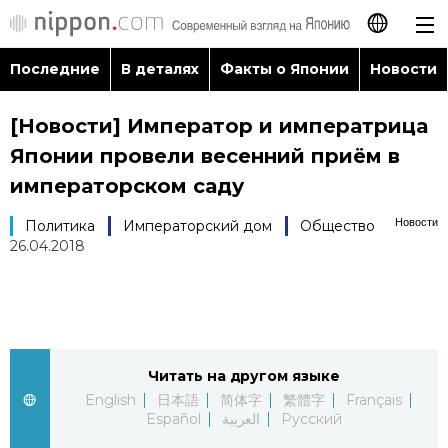
Последние
В деталях
Факты о Японии
Новости
日本語
[Новости] Император и императрица
English
Японии провели весенний приём в
简体字
императорском саду
Последние
Новости
Политика
Императорский дом
Общество
繁體字
26.04.2018
В деталях
Français
Факты о Японии
Español
Новости
Читать на другом языке
العربية
English
日本語
简体字
繁體字
Français
Путеводитель по Японии
Español
العربية
Русский