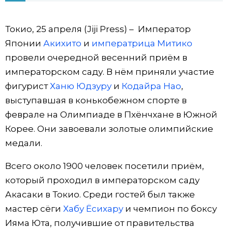
Фото/Видео
Токио, 25 апреля (Jiji Press) – Император
Японии
Акихито
и
императрица Митико
Разделы
провели очередной весенний приём в
императорском саду. В нём приняли участие
Люди
Популярные статьи
фигурист
Ханю Юдзуру
и
Кодайра Нао
,
выступавшая в конькобежном спорте в
Блог
Японский язык
official SNS
феврале на Олимпиаде в Пхёнчхане в Южной
Корее. Они завоевали золотые олимпийские
Политика
Японский калейдоскоп
медали.
Экономика
Семья
Всего около 1900 человек посетили приём,
который проходил в императорском саду
Общество
Еда и напитки
Акасаки в Токио. Среди гостей был также
мастер сёги
Хабу Ёсихару
и чемпион по боксу
Культура
Ияма Юта, получившие от правительства