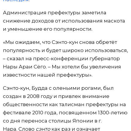
Жизнь
Администрация префектуры заметила
снижение доходов от использования маскота
Технологии
и уменьшение его популярности.
«Мы ожидаем, что Сэнто-кун снова обретёт
Токио
популярность и будет широко использоваться,
– сказал на пресс-конференции губернатор
От редакции
Нары Араи Сёго. – Мы хотели бы увеличения
известности нашей префектуры».
Сэнто-кун, Будда с оленьими рогами, был
создан в 2008 году и привлек внимание
общественности как талисман префектуры на
фестивале 2010 года, посвященном 1300-летию
со дня переноса столицы Японии в г.
Нара. Слово
сэнто
как раз и означает