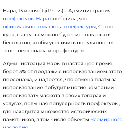
Фото/Видео
Нара, 13 июня (Jiji Press) – Администрация
префектуры Нара
сообщила, что
Разделы
официального маскота префектуры
, Сэнто-
куна, с августа можно будет использовать
Люди
Популярные статьи
бесплатно, чтобы увеличить популярность
этого персонажа и префектуры.
Блог
Японский язык
official SNS
Администрация Нары в настоящее время
берёт 3% от продажи с использованием этого
Политика
Японский калейдоскоп
персонажа, и надеется, что отмена платы за
использование побудит многие компании
Экономика
Семья
использовать маскота в своих товарах и
услугах, повышая популярность префектуры,
Общество
Еда и напитки
где находится множество исторических
памятников, в том числе объекты
Всемирного
Культура
наследия
.