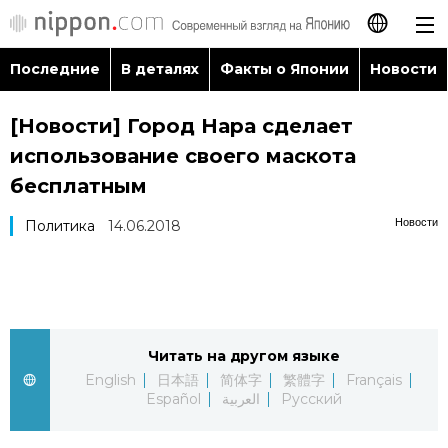
Последние
В деталях
Факты о Японии
Новости
日本語
[Новости] Город Нара сделает
English
использование своего маскота
简体字
бесплатным
Последние
Новости
Политика
14.06.2018
繁體字
В деталях
Français
Факты о Японии
Español
Читать на другом языке
Новости
العربية
English
日本語
简体字
繁體字
Français
Español
العربية
Русский
Путеводитель по Японии