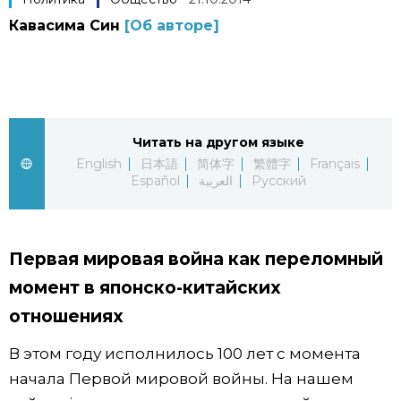
Кавасима Син
[Об авторе]
Фото/Видео
Разделы
Люди
Популярные статьи
Читать на другом языке
English
日本語
简体字
繁體字
Français
Блог
Японский язык
Español
العربية
Русский
official SNS
Политика
Японский калейдоскоп
Первая мировая война как переломный
Экономика
Семья
момент в японско-китайских
отношениях
Общество
Еда и напитки
В этом году исполнилось 100 лет с момента
начала Первой мировой войны. На нашем
Культура