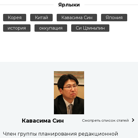
Ярлыки
Корея
Китай
Кавасима Син
Япония
история
оккупация
Си Цзиньпин
Кавасима Син
Смотреть список статей
Член группы планирования редакционной