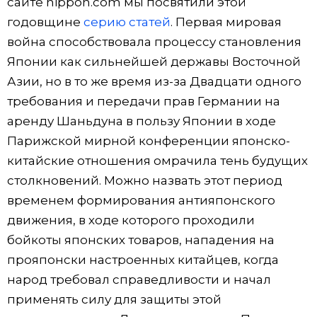
сайте nippon.com мы посвятили этой
годовщине
серию статей
. Первая мировая
Жизнь
война способствовала процессу становления
Японии как сильнейшей державы Восточной
Технологии
Азии, но в то же время из-за Двадцати одного
требования и передачи прав Германии на
Токио
аренду Шаньдуна в пользу Японии в ходе
Парижской мирной конференции японско-
От редакции
китайские отношения омрачила тень будущих
столкновений. Можно назвать этот период
временем формирования антияпонского
движения, в ходе которого проходили
бойкоты японских товаров, нападения на
прояпонски настроенных китайцев, когда
народ требовал справедливости и начал
применять силу для защиты этой