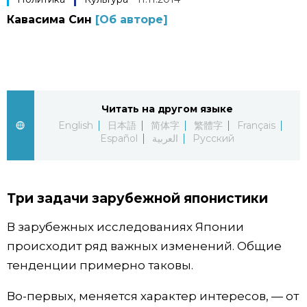
Кавасима Син
[Об авторе]
Фото/Видео
Разделы
Люди
Популярные статьи
Читать на другом языке
English
日本語
简体字
繁體字
Français
Блог
Японский язык
Español
العربية
Русский
official SNS
Политика
Японский калейдоскоп
Три задачи зарубежной японистики
Экономика
Семья
В зарубежных исследованиях Японии
происходит ряд важных изменений. Общие
Общество
Еда и напитки
тенденции примерно таковы.
Культура
Во-первых, меняется характер интересов, — от