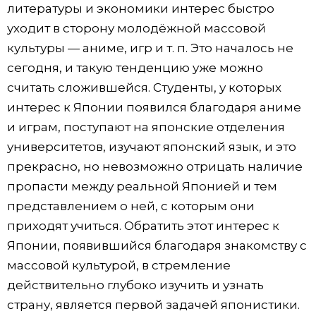
литературы и экономики интерес быстро
Жизнь
уходит в сторону молодёжной массовой
культуры — аниме, игр и т. п. Это началось не
Технологии
сегодня, и такую тенденцию уже можно
считать сложившейся. Студенты, у которых
Токио
интерес к Японии появился благодаря аниме
и играм, поступают на японские отделения
От редакции
университетов, изучают японский язык, и это
прекрасно, но невозможно отрицать наличие
пропасти между реальной Японией и тем
представлением о ней, с которым они
приходят учиться. Обратить этот интерес к
Японии, появившийся благодаря знакомству с
массовой культурой, в стремление
действительно глубоко изучить и узнать
страну, является первой задачей японистики.