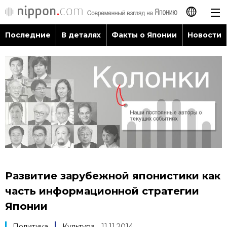
Последние
В деталях
Факты о Японии
Новости
日本語
English
简体字
Последние
繁體字
В деталях
Français
Факты о Японии
Español
Развитие зарубежной японистики как
Новости
часть информационной стратегии
العربية
Японии
Путеводитель по Японии
Политика
Культура
11.11.2014