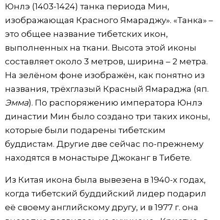
Юнлэ (1403-1424) танка периода Мин,
изображающая Красного Ямараджу». «Танка» –
это общее название тибетских икон,
выполненных на ткани. Высота этой иконы
составляет около 3 метров, ширина – 2 метра.
На зелёном фоне изображён, как понятно из
названия, трёхглазый Красный Ямараджа (яп.
Эмма
). По распоряжению императора Юнлэ
династии Мин было создано три таких иконы,
которые были подарены тибетским
буддистам. Другие две сейчас по-прежнему
находятся в монастыре Джоканг в Тибете.
Из Китая икона была вывезена в 1940-х годах,
когда тибетский буддийский лидер подарил
её своему английскому другу, и в 1977 г. она