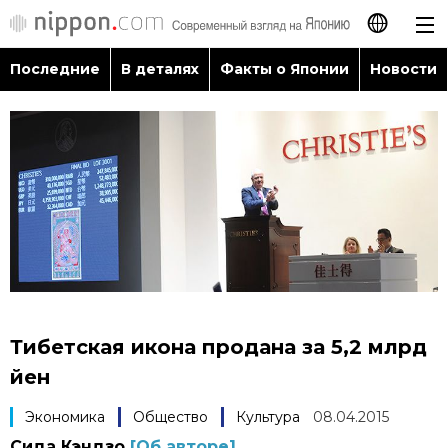
Последние
В деталях
Факты о Японии
Новости
日本語
English
简体字
Последние
繁體字
В деталях
Français
Факты о Японии
Español
Тибетская икона продана за 5,2 млрд
Новости
йен
العربية
Экономика
Общество
Культура
08.04.2015
Путеводитель по Японии
Сида Кэндзо
[Об авторе]