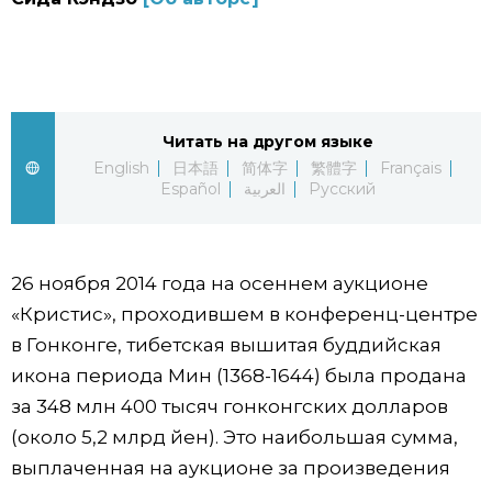
Фото/Видео
Разделы
Читать на другом языке
Люди
Популярные статьи
English
日本語
简体字
繁體字
Français
Español
العربية
Русский
Блог
Японский язык
official SNS
Политика
Японский калейдоскоп
26 ноября 2014 года на осеннем аукционе
«Кристис», проходившем в конференц-центре
в Гонконге, тибетская вышитая буддийская
Экономика
Семья
икона периода Мин (1368-1644) была продана
за 348 млн 400 тысяч гонконгских долларов
Общество
Еда и напитки
(около 5,2 млрд йен). Это наибольшая сумма,
выплаченная на аукционе за произведения
Культура