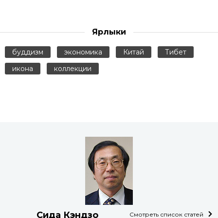
Ярлыки
буддизм
экономика
Китай
Тибет
икона
коллекции
Сида Кэндзо
Смотреть список статей