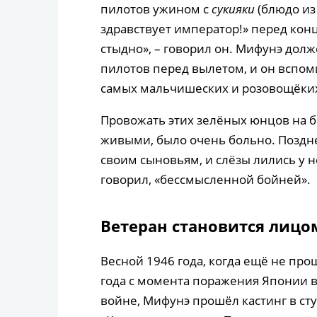
пилотов ужином с
сукияки
(блюдо из
здравствует император!» перед конц
стыдно», – говорил он. Мифунэ дол
пилотов перед вылетом, и он вспом
самых мальчишеских и розовощёких
Провожать этих зелёных юнцов на бо
живыми, было очень больно. Поздне
своим сыновьям, и слёзы лились у не
говорил, «бессмысленной бойней».
Ветеран становится лицо
Весной 1946 года, когда ещё не про
года с момента поражения Японии 
войне, Мифунэ прошёл кастинг в ст