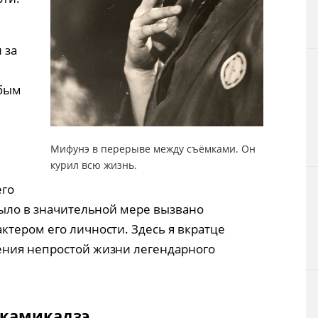
 за
юбым
Мифунэ в перерыве между съёмками. Он
курил всю жизнь.
его
было в значительной мере вызвано
ктером его личности. Здесь я вкратце
ения непростой жизни легендарного
 камикадзэ