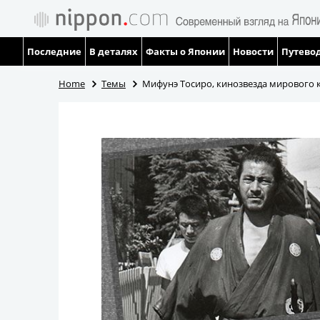
Последние
В деталях
Факты о Японии
Новости
Путевод
Home
Темы
Мифунэ Тосиро, кинозвезда мирового к