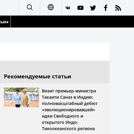
тьи
日本語
English
йдоскоп
简体字
繁體字
Рекомендуемые статьи
Français
Визит премьер-министра
Такаити Санаэ в Индию:
Español
полномасштабный дебют
«эволюционировавшей»
العربية
идеи Свободного и
открытого Индо-
Тихоокеанского региона