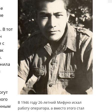
не
ые
 В тот
н
 с
ак
.
онила
и
огут
ного
В 1946 году 26-летний Мифунэ искал
енным
работу оператора, а вместо этого стал