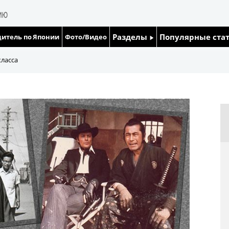
Разделы
Популярные ста
итель по Японии
Фото/Видео
Люди
Японский язык
ласса
Блог
Японский кале
Политика
Семья
Экономика
Еда и напитки
Общество
Культура
Жизнь