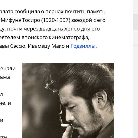
палата сообщила о планах почтить память
Мифунэ Тосиро (1920-1997) звездой с его
у, почти через двадцать лет со дня его
еятелем японского кинематографа,
кавы Сэссю, Ивамацу Мако и
Годзиллы
.
мечали
льма
ил
е, и
 и
рти.