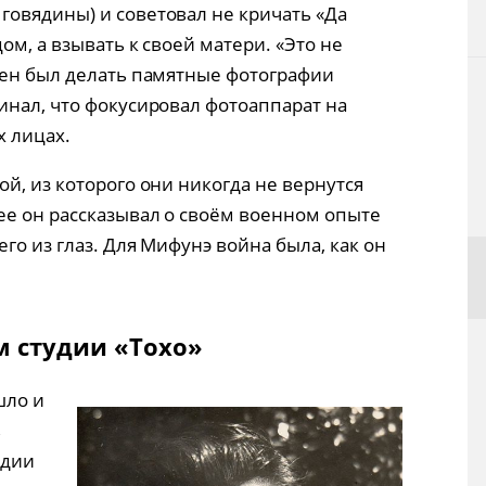
 говядины) и советовал не кричать «Да
ом, а взывать к своей матери. «Это не
жен был делать памятные фотографии
инал, что фокусировал фотоаппарат на
 лицах.
й, из которого они никогда не вернутся
е он рассказывал о своём военном опыте
го из глаз. Для Мифунэ война была, как он
м студии «Тохо»
шло и
в
удии