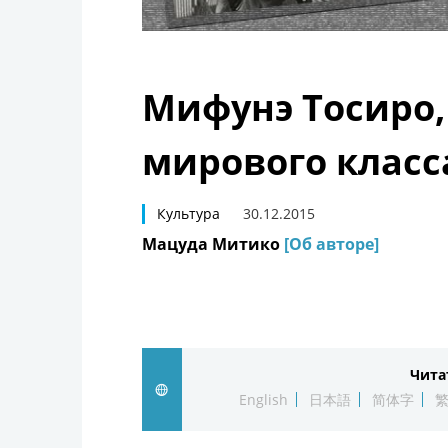
Мифунэ Тосиро,
мирового класс
Культура
30.12.2015
Мацуда Митико
[Об авторе]
Чита
English
日本語
简体字