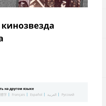
Технологии
Токио
 кинозвезда
От редакции
а
ть на другом языке
繁體字
Français
Español
العربية
Русский