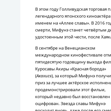
В этом году Голливудская торговая 
легендарного японского киноактёра 
именем на «Аллее славы». В 2016 год
смерти, Мифунэ станет четвёртым д
удостоенным этой чести, после Хая
В сентябре на Венецианском
международном кинофестивале от
пятидесятую годовщину выхода фи
Куросавы Акиры «Красная борода»
(
Акахигэ
), за который Мифунэ получ
приз за лучшее актёрское исполнени
продемонстрировали этот фильм,
который недавно был восстановлен
оцифрован. Звезда славы Мифунэ
восходит вновь, даже после его сме