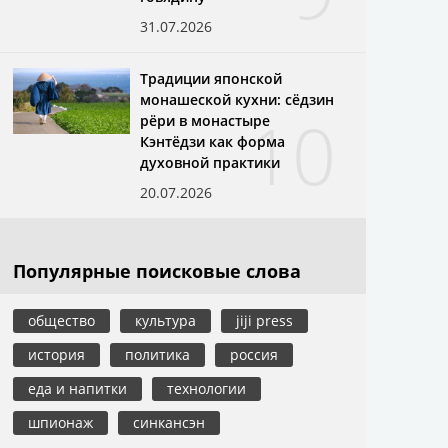
31.07.2026
Традиции японской
монашеской кухни: сёдзин
10
рёри в монастыре
Кэнтёдзи как форма
духовной практики
20.07.2026
Популярные поисковые слова
общество
культура
jiji press
история
политика
россия
еда и напитки
технологии
шпионаж
синкансэн