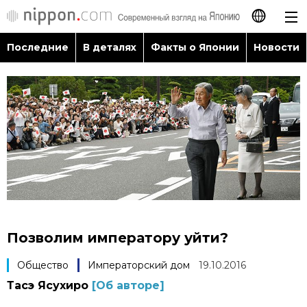
Последние
В деталях
Факты о Японии
Новости
日本語
English
简体字
Последние
繁體字
В деталях
Français
Факты о Японии
Español
Позволим императору уйти?
Новости
العربية
Общество
Императорский дом
19.10.2016
Тасэ Ясухиро
[Об авторе]
Путеводитель по Японии