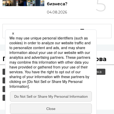
5
бизнеса?
04.08.2026
Другие статьи по теме
Популярные поисковые слова
общество
культура
jiji press
политика
экономика
туризм
еда и напитки
история
японская кухня
императорский дом