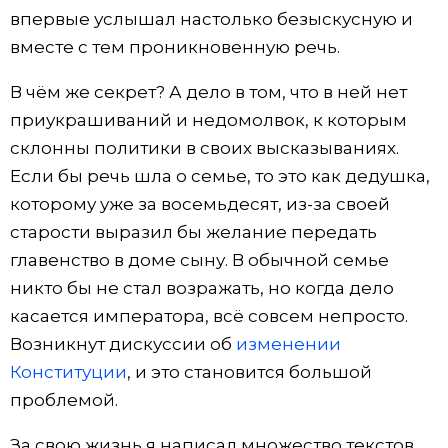
впервые услышал настолько безыскусную и
Жизнь
вместе с тем проникновенную речь.
В чём же секрет? А дело в том, что в ней нет
Технологии
приукрашиваний и недомолвок, к которым
склонны политики в своих высказываниях.
Токио
Если бы речь шла о семье, то это как дедушка,
которому уже за восемьдесят, из-за своей
От редакции
старости выразил бы желание передать
главенство в доме сыну. В обычной семье
никто бы не стал возражать, но когда дело
касается императора, всё совсем непросто.
Возникнут дискуссии об
изменении
Конституции
, и это становится большой
проблемой.
За свою жизнь я написал множество текстов,