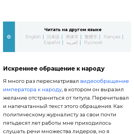
Фото/Видео
Разделы
Читать на другом языке
English
日本語
简体字
繁體字
Français
Español
العربية
Русский
Люди
Популярные статьи
Блог
Японский язык
official SNS
Искреннее обращение к народу
Политика
Японский калейдоскоп
Я много раз пересматривал
видеообращение
императора к народу
, в котором он выразил
Экономика
Семья
желание отстраниться от титула. Перечитывал
и напечатанный текст этого обращения. Как
Общество
Еда и напитки
политическому журналисту за свои почти
пятьдесят лет работы мне приходилось
Культура
слушать речи множества лидеров, но я