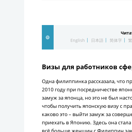
Чита
English
日本語
简体字
Визы для работников сф
Одна филиппинка рассказала, что п
2010 году при посредничестве япон
замуж за японца, но это не был наст
чтобы получить японскую визу с пра
каково это – выйти замуж за совер
приехать в Японию. Здесь она стала
всё больше женщин с Филиппин зак