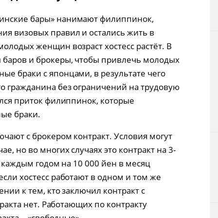
пинские бары» нанимают филиппинок,
ия визовых правил и остались жить в
молодых женщин возраст хостесс растёт. В
 баров и брокеры, чтобы привлечь молодых
ые браки с японцами, в результате чего
го гражданина без ограничений на трудовую
ился приток филиппинок, которые
ые браки.
ючают с брокером контракт. Условия могут
е, но во многих случаях это контракт на 3-
(с каждым годом на 10 000 йен в месяц
если хостесс работают в одном и том же
ении к тем, кто заключил контракт с
нтракта нет. Работающих по контракту
ракта – «свободные».