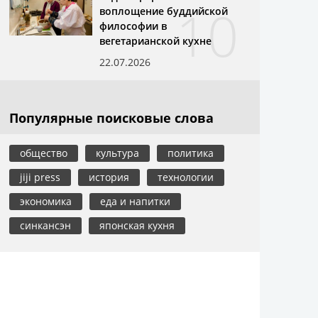
10
воплощение буддийской
философии в
вегетарианской кухне
22.07.2026
Популярные поисковые слова
общество
культура
политика
jiji press
история
технологии
экономика
еда и напитки
синкансэн
японская кухня