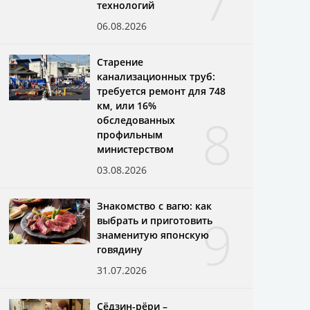
7
технологий
06.08.2026
Старение
канализационных труб:
требуется ремонт для 748
км, или 16%
8
обследованных
профильным
министерством
03.08.2026
Знакомство с вагю: как
9
выбрать и приготовить
знаменитую японскую
говядину
31.07.2026
Сёдзин-рёри –