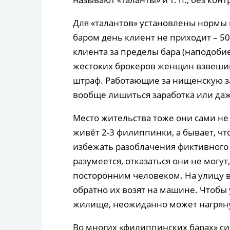
Для «талантов» установлены нормы 
баром день клиент не приходит – 5
клиента за пределы бара (наподобие
жестоких брокеров женщин взвешив
штраф. Работающие за нищенскую з
вообще лишиться заработка или да
Место жительства тоже они сами не 
живёт 2-3 филиппинки, а бывает, чт
избежать разоблачения фиктивного 
разумеется, отказаться они не могут
посторонним человеком. На улицу в
обратно их возят на машине. Чтобы
жилище, неожиданно может нагряну
Во многих «филиппинских барах» си