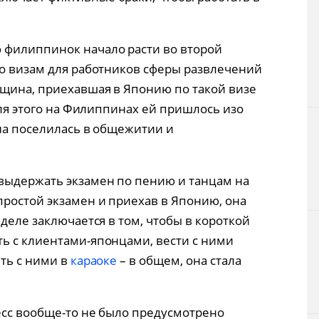
филиппинок начало расти во второй
по визам для работников сферы развлечений
нщина, приехавшая в Японию по такой визе
 для этого на Филиппинах ей пришлось изо
она поселилась в общежитии и
выдержать экзамен по пению и танцам на
простой экзамен и приехав в Японию, она
 деле заключается в том, чтобы в короткой
ь с клиентами-японцами, вести с ними
еть с ними в
караоке
– в общем, она стала
тесс вообще-то не было предусмотрено