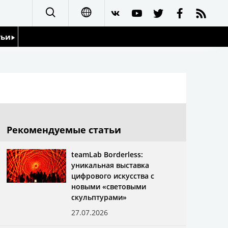
тьи
日本語
English
йдоскоп
简体字
繁體字
Рекомендуемые статьи
Français
teamLab Borderless:
уникальная выставка
Español
цифрового искусства с
новыми «световыми
العربية
скульптурами»
27.07.2026