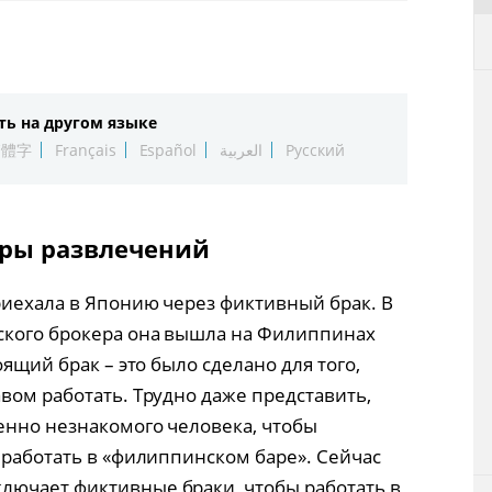
ть на другом языке
繁體字
Français
Español
العربية
Русский
еры развлечений
риехала в Японию через фиктивный брак. В
ского брокера она вышла на Филиппинах
оящий брак – это было сделано для того,
вом работать. Трудно даже представить,
шенно незнакомого человека, чтобы
 работать в «филиппинском баре». Сейчас
лючает фиктивные браки, чтобы работать в