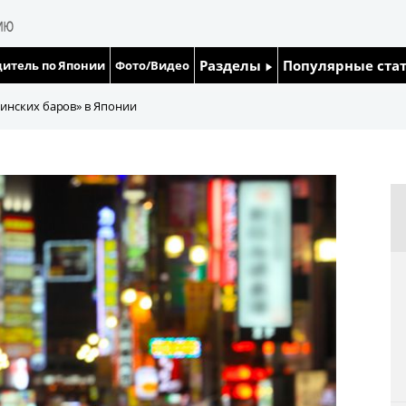
Разделы
Популярные ста
итель по Японии
Фото/Видео
Люди
Японский язык
инских баров» в Японии
Блог
Японский кале
Политика
Семья
Экономика
Еда и напитки
Общество
Культура
Жизнь