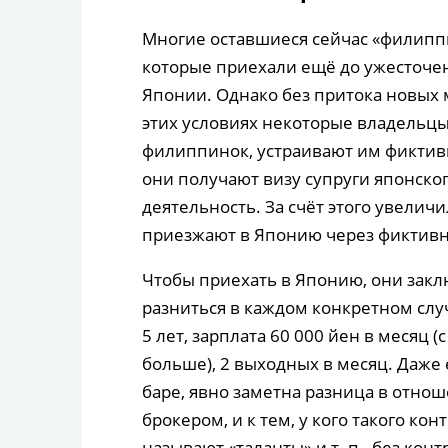
Многие оставшиеся сейчас «филип
которые приехали ещё до ужесточен
Японии. Однако без притока новых 
этих условиях некоторые владельцы
филиппинок, устраивают им фиктивн
они получают визу супруги японско
деятельность. За счёт этого увелич
приезжают в Японию через фиктивн
Чтобы приехать в Японию, они закл
разниться в каждом конкретном случа
5 лет, зарплата 60 000 йен в месяц 
больше), 2 выходных в месяц. Даже 
баре, явно заметна разница в отнош
брокером, и к тем, у кого такого ко
называют «таланты» и т. п., без конт