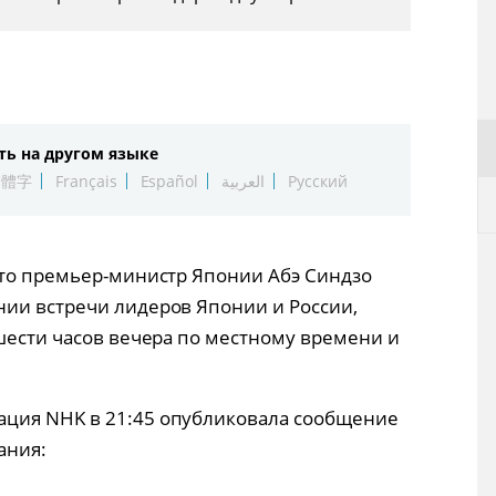
ть на другом языке
繁體字
Français
Español
العربية
Русский
ато премьер-министр Японии Абэ Синдзо
ии встречи лидеров Японии и России,
 шести часов вечера по местному времени и
ция NHK в 21:45 опубликовала сообщение
ания: