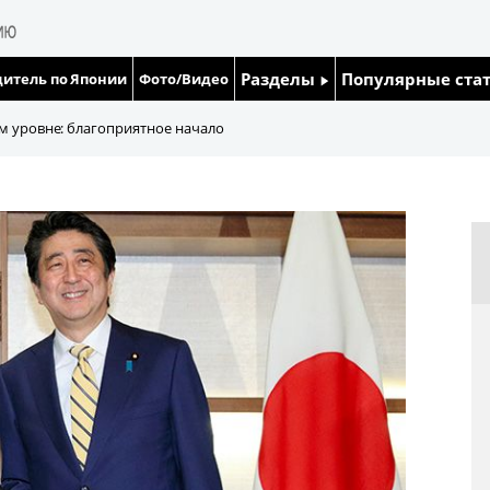
Разделы
Популярные ста
итель по Японии
Фото/Видео
Люди
Японский язык
м уровне: благоприятное начало
Блог
Японский кале
Политика
Семья
Экономика
Еда и напитки
Общество
Культура
Жизнь