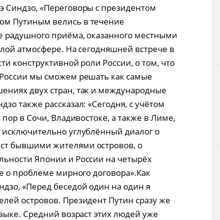
э Синдзо, «Переговоры с президентом
ом Путиным велись в течение
ле радушного приёма, оказанного местными
плой атмосфере. На сегодняшней встрече в
ти конструктивной роли России, о том, что
 России мы сможем решать как самые
ениях двух стран, так и международные
зо также рассказал: «Сегодня, с учётом
 пор в Сочи, Владивостоке, а также в Лиме,
и исключительно углублённый диалог о
ст бывшими жителями островов, о
льности Японии и России на четырёх
же о проблеме мирного договора».Как
дзо, «Перед беседой один на один я
лей островов. Президент Путин сразу же
языке. Средний возраст этих людей уже