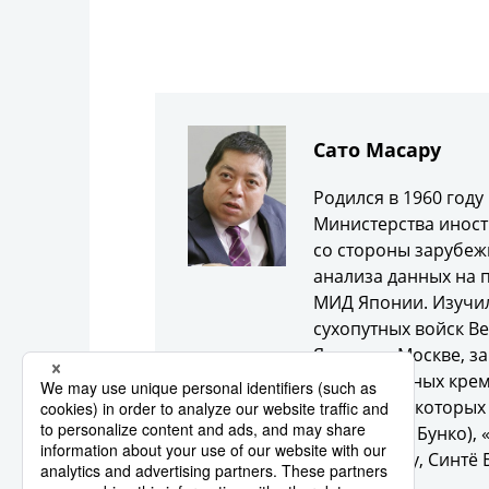
Сато Масару
Родился в 1960 году
Министерства иност
со стороны зарубеж
анализа данных на 
МИД Японии. Изучил
сухопутных войск В
Японии в Москве, з
вокруг главных кре
книг, среди которых
вана, Синтё Бунко)
суру тэйкоку, Синтё 