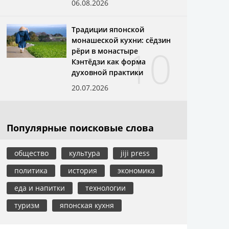
06.08.2026
Традиции японской
монашеской кухни: сёдзин
10
рёри в монастыре
Кэнтёдзи как форма
духовной практики
20.07.2026
Популярные поисковые слова
общество
культура
jiji press
политика
история
экономика
еда и напитки
технологии
туризм
японская кухня