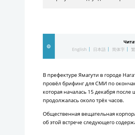
Чита
English
日本語
简体字
В префектуре Ямагути в городе Наг
провёл брифинг для СМИ по окончан
которая началась 15 декабря после
продолжалась около трёх часов.
Общественная вещательная корпора
об этой встрече следующего содерж