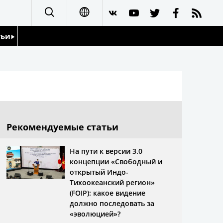
тьи
日本語
English
йдоскоп
简体字
繁體字
Рекомендуемые статьи
Français
На пути к версии 3.0
концепции «Свободный и
Español
открытый Индо-
Тихоокеанский регион»
العربية
(FOIP): какое видение
должно последовать за
«эволюцией»?