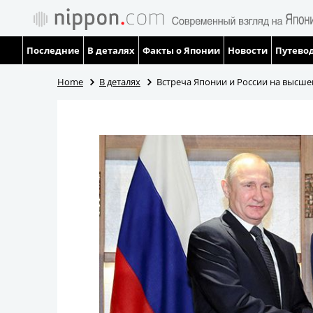
Последние
В деталях
Факты о Японии
Новости
Путевод
Home
В деталях
Встреча Японии и России на высше