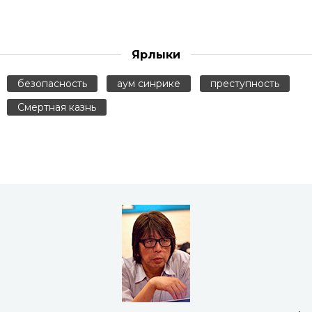
Ярлыки
безопасность
аум синрике
преступность
Смертная казнь