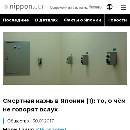
Последние
В деталях
Факты о Японии
Новости
日本語
English
简体字
Последние
繁體字
В деталях
Français
Факты о Японии
Español
Смертная казнь в Японии (1): то, о чём
Новости
не говорят вслух
العربية
Общество
30.01.2017
Путеводитель по Японии
Мори Тацуя
[Об авторе]