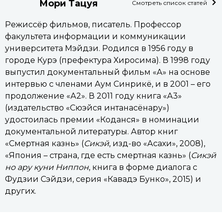
Мори Тацуя
Смотреть список статей
Режиссёр фильмов, писатель. Профессор
факультета информации и коммуникации
университета Мэйдзи. Родился в 1956 году в
городе Курэ (префектура Хиросима). В 1998 году
выпустил документальный фильм «А» на основе
интервью с членами Аум Синрикё, и в 2001 – его
продолжение «А2». В 2011 году книга «А3»
(издательство «Сюэйся интанасёнару»)
удостоилась премии «Коданся» в номинации
документальной литературы. Автор книг
«Смертная казнь» (
Сикэй
, изд-во «Асахи», 2008),
«Япония – страна, где есть смертная казнь» (
Сикэй
но ару куни Ниппон
, книга в форме диалога с
Фудзии Сэйдзи, серия «Кавадэ Бунко», 2015) и
других.