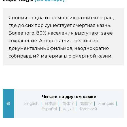
Фото/Видео
Япония – одна из немногих развитых стран,
Разделы
где до сих пор существует смертная казнь.
Более того, 80% населения выступают за её
Люди
Популярные статьи
сохранение. Автор статьи – режиссёр
документальных фильмов, неоднократно
собиравший материалы о смертной казни.
Блог
Японский язык
official SNS
Политика
Японский калейдоскоп
Экономика
Семья
Читать на другом языке
English
日本語
简体字
繁體字
Français
Общество
Еда и напитки
Español
العربية
Русский
Культура