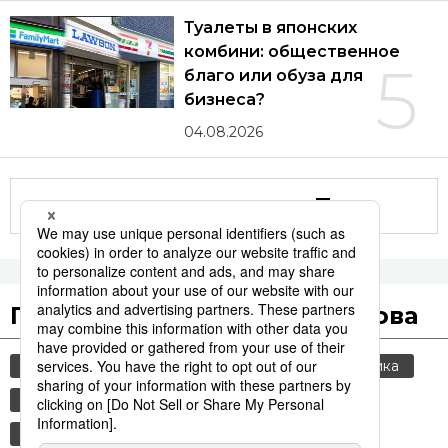
Туалеты в японских
комбини: общественное
5
благо или обуза для
бизнеса?
04.08.2026
Другие статьи по теме
Популярные поисковые слова
общество
культура
jiji press
политика
история
технологии
еда и напитки
туризм
японская кухня