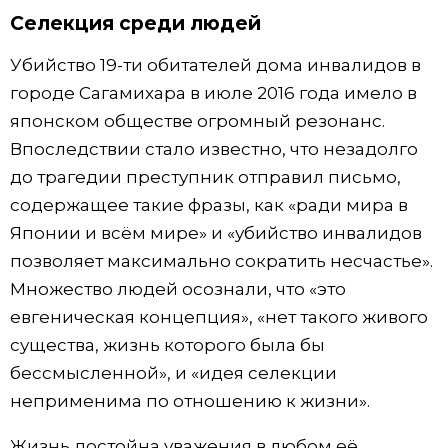
Селекция среди людей
Жизнь
Убийство 19-ти обитателей дома инвалидов в
городе Сагамихара в июле 2016 года имело в
Технологии
японском обществе огромный резонанс.
Впоследствии стало известно, что незадолго
Токио
до трагедии преступник отправил письмо,
содержащее такие фразы, как «ради мира в
От редакции
Японии и всём мире» и «убийство инвалидов
позволяет максимально сократить несчастье».
Множество людей осознали, что «это
евгеническая концепция», «нет такого живого
существа, жизнь которого была бы
бессмысленной», и «идея селекции
неприменима по отношению к жизни».
Жизнь достойна уважения в любом её