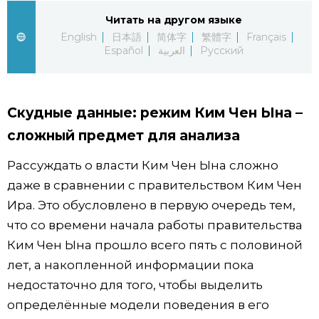
Читать на другом языке
Жизнь
English
日本語
简体字
繁體字
Français
Español
العربية
Русский
Технологии
Токио
Скудные данные: режим Ким Чен Ына –
сложный предмет для анализа
От редакции
Рассуждать о власти Ким Чен Ына сложно
даже в сравнении с правительством Ким Чен
Ира. Это обусловлено в первую очередь тем,
что со времени начала работы правительства
Ким Чен Ына прошло всего пять с половиной
лет, а накопленной информации пока
недостаточно для того, чтобы выделить
определённые модели поведения в его