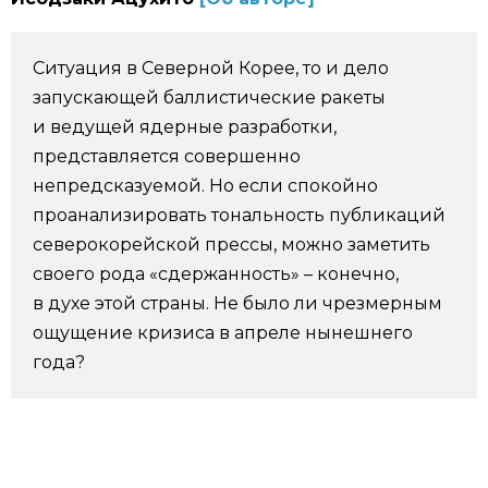
Фото/Видео
Ситуация в Северной Корее, то и дело
Разделы
запускающей баллистические ракеты
и ведущей ядерные разработки,
Люди
Популярные статьи
представляется совершенно
непредсказуемой. Но если спокойно
проанализировать тональность публикаций
Блог
Японский язык
official SNS
северокорейской прессы, можно заметить
своего рода «сдержанность» – конечно,
Политика
Японский калейдоскоп
в духе этой страны. Не было ли чрезмерным
ощущение кризиса в апреле нынешнего
Экономика
Семья
года?
Общество
Еда и напитки
Культура