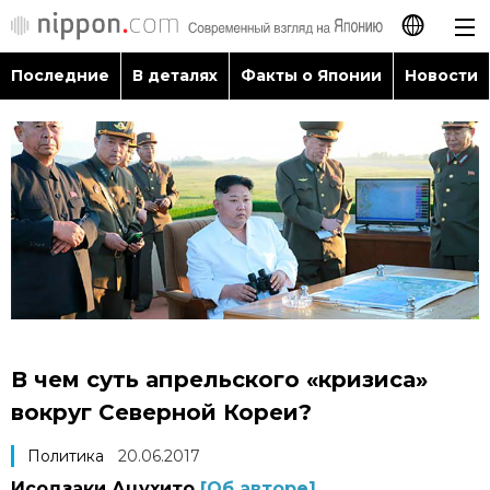
Последние
В деталях
Факты о Японии
Новости
日本語
English
简体字
Последние
繁體字
В деталях
Français
Факты о Японии
Español
В чем суть апрельского «кризиса»
Новости
вокруг Северной Кореи?
العربية
Политика
20.06.2017
Путеводитель по Японии
Исодзаки Ацухито
[Об авторе]