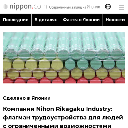
Последние
В деталях
Факты о Японии
Новости
日本語
English
简体字
Последние
繁體字
В деталях
Français
Факты о Японии
Español
Сделано в Японии
Новости
Компания Nihon Rikagaku Industry:
العربية
флагман трудоустройства для людей
Путеводитель по Японии
с ограниченными возможностями