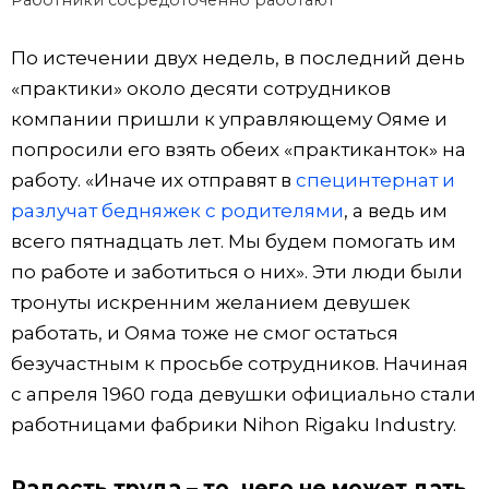
Работники сосредоточенно работают
По истечении двух недель, в последний день
«практики» около десяти сотрудников
компании пришли к управляющему Ояме и
попросили его взять обеих «практиканток» на
работу. «Иначе их отправят в
специнтернат и
разлучат бедняжек с родителями
, а ведь им
всего пятнадцать лет. Мы будем помогать им
по работе и заботиться о них». Эти люди были
тронуты искренним желанием девушек
работать, и Ояма тоже не смог остаться
безучастным к просьбе сотрудников. Начиная
с апреля 1960 года девушки официально стали
работницами фабрики Nihon Rigaku Industry.
Радость труда – то, чего не может дать