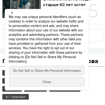
5
старше 60 лет хотят
продолжать работать
01.08.2026
Другие статьи по теме
Популярные поисковые слова
общество
история
культура
технологии
синкансэн
транспорт
jiji press
политика
еда и напитки
b-1 гранпри