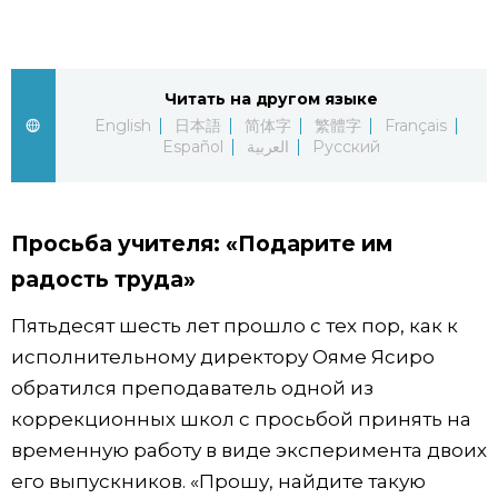
Жизнь
Читать на другом языке
Технологии
English
日本語
简体字
繁體字
Français
Español
العربية
Русский
Токио
От редакции
Просьба учителя: «Подарите им
радость труда»
Пятьдесят шесть лет прошло с тех пор, как к
исполнительному директору Ояме Ясиро
обратился преподаватель одной из
коррекционных школ с просьбой принять на
временную работу в виде эксперимента двоих
его выпускников. «Прошу, найдите такую