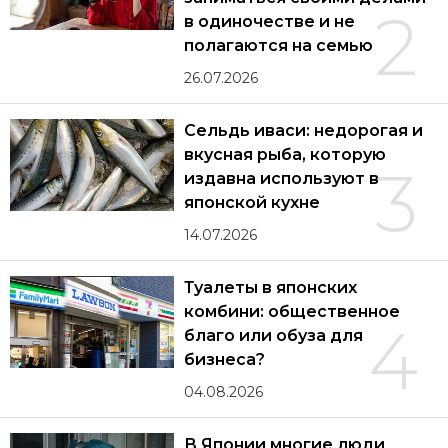
2
в одиночестве и не
полагаются на семью
26.07.2026
Сельдь иваси: недорогая и
вкусная рыба, которую
3
издавна используют в
японской кухне
14.07.2026
Туалеты в японских
комбини: общественное
4
благо или обуза для
бизнеса?
04.08.2026
В Японии многие люди