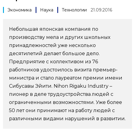
Фото/Видео
Экономика
Наука
Технологии
21.09.2016
Разделы
Небольшая японская компания по
производству мела и других школьных
Люди
Популярные статьи
принадлежностей уже несколько
десятилетий делает большое дело.
Блог
Японский язык
official SNS
Предприятие с коллективом из 76
работников удостоилось визита премьер-
Политика
Японский калейдоскоп
министра и стало лауреатом премии имени
Сибусавы Эйити. Nihon Rigaku Industry –
пионер в деле трудоустройства людей с
Экономика
Семья
ограниченными возможностями. Уже более
50 лет они принимают на работу людей с
Общество
Еда и напитки
различными видами нарушений в развитии.
Культура