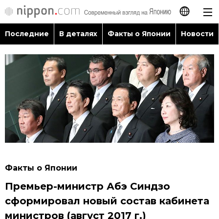
Последние
В деталях
Факты о Японии
Новости
日本語
English
简体字
Последние
繁體字
В деталях
Français
Факты о Японии
Español
Факты о Японии
Новости
Премьер-министр Абэ Синдзо
العربية
сформировал новый состав кабинета
Путеводитель по Японии
министров (август 2017 г.)