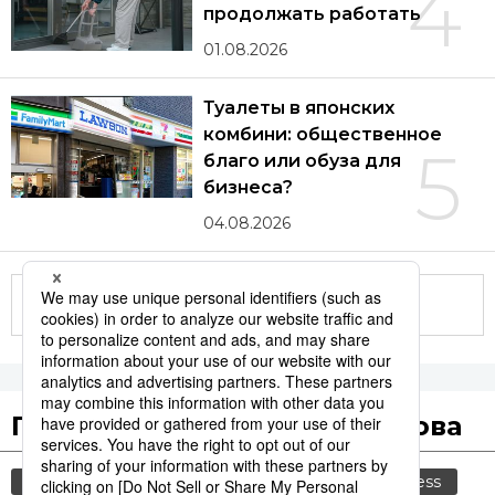
4
продолжать работать
01.08.2026
Туалеты в японских
комбини: общественное
5
благо или обуза для
бизнеса?
04.08.2026
Другие статьи по теме
Популярные поисковые слова
общество
культура
политика
jiji press