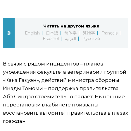
Жизнь
Читать на другом языке
Технологии
English
日本語
简体字
繁體字
Français
Español
العربية
Русский
Токио
От редакции
В связи с рядом инцидентов – планов
учреждения факультета ветеринарии группой
«Какэ Гакуэн», действий министра обороны
Инады Томоми – поддержка правительства
Абэ Синдзо стремительно падает. Нынешние
перестановки в кабинете призваны
восстановить авторитет правительства в глазах
граждан.