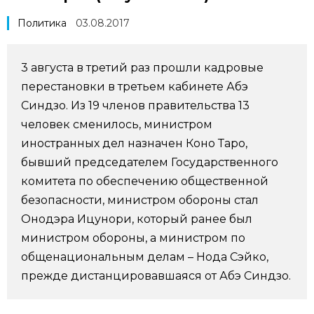
Фото/Видео
Политика
03.08.2017
Разделы
3 августа в третий раз прошли кадровые
перестановки в третьем кабинете Абэ
Люди
Популярные статьи
Синдзо. Из 19 членов правительства 13
человек сменилось, министром
Блог
Японский язык
official SNS
иностранных дел назначен Коно Таро,
бывший председателем Государственного
Политика
Японский калейдоскоп
комитета по обеспечению общественной
безопасности, министром обороны стал
Онодэра Ицунори, который ранее был
Экономика
Семья
министром обороны, а министром по
общенациональным делам – Нода Сэйко,
Общество
Еда и напитки
прежде дистанцировавшаяся от Абэ Синдзо.
Культура