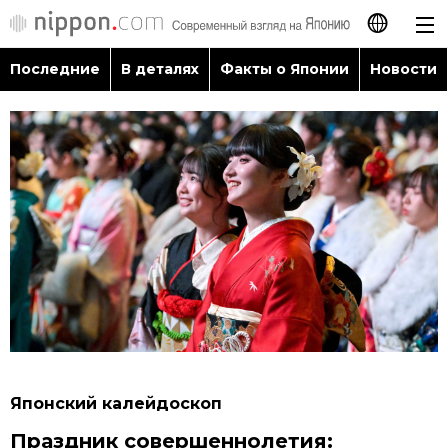
Последние
В деталях
Факты о Японии
Новости
日本語
English
简体字
Последние
繁體字
В деталях
Français
Факты о Японии
Español
Новости
العربية
Японский калейдоскоп
Путеводитель по Японии
Праздник совершеннолетия: