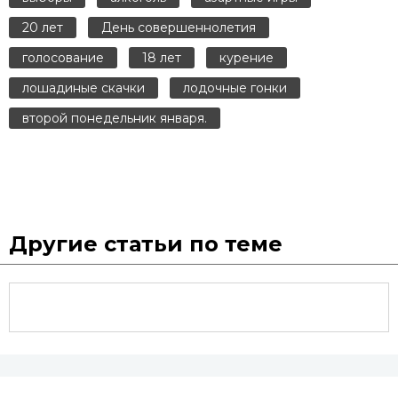
20 лет
День совершеннолетия
голосование
18 лет
курение
лошадиные скачки
лодочные гонки
второй понедельник января.
Другие статьи по теме