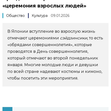
«церемония взрослых людей»
Фото/Видео
Общество
Культура
09.01.2026
Разделы
В Японии вступление во взрослую жизнь
Люди
Популярные статьи
отмечают церемониями
сэйдзинсики
, то есть
«обрядами совершеннолетия», которые
Блог
Японский язык
official SNS
проводятся в День совершеннолетия,
который отмечают во второй понедельник
Политика
Японский калейдоскоп
января. Многие молодые люди и девушки
по всей стране надевают костюмы и кимоно,
Экономика
Семья
чтобы посетить эти мероприятия.
Общество
Еда и напитки
Культура