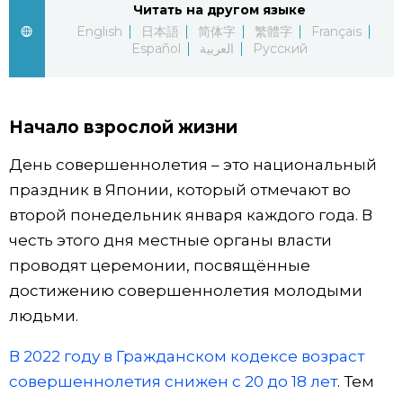
Читать на другом языке
English
日本語
简体字
繁體字
Français
Жизнь
Español
العربية
Русский
Технологии
Начало взрослой жизни
Токио
День совершеннолетия – это национальный
От редакции
праздник в Японии, который отмечают во
второй понедельник января каждого года. В
честь этого дня местные органы власти
проводят церемонии, посвящённые
достижению совершеннолетия молодыми
людьми.
В 2022 году в Гражданском кодексе возраст
совершеннолетия снижен с 20 до 18 лет
. Тем