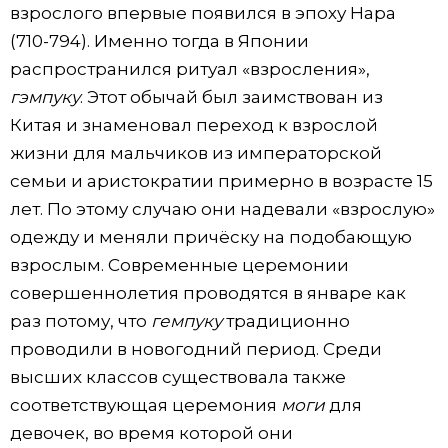
взрослого впервые появился в эпоху Нара
(710-794). Именно тогда в Японии
распространился ритуал «взросления»,
гэмпуку
. Этот обычай был заимствован из
Китая и знаменовал переход к взрослой
жизни для мальчиков из императорской
семьи и аристократии примерно в возрасте 15
лет. По этому случаю они надевали «взрослую»
одежду и меняли причёску на подобающую
взрослым. Современные церемонии
совершеннолетия проводятся в январе как
раз потому, что
гемпуку
традиционно
проводили в новогодний период. Среди
высших классов существовала также
соответствующая церемония
моги
для
девочек, во время которой они