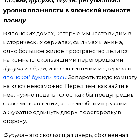
Татами
,
фусума
,
сёдзи
: регулировка
уровня влажности в японской комнате
васицу
В японских домах, которые мы часто видим в
исторических сериалах, фильмах и анимэ,
одно большое жилое пространство делится
на комнаты скользящими перегородками
фусума
и
сёдзи
, изготовленными из дерева и
японской бумаги
васи
. Запереть такую комнату
на ключ невозможно. Перед тем, как зайти в
нее, нужно подать голос, как бы предупредив
о своем появлении, а затем обеими руками
аккуратно сдвинуть дверь-перегородку в
сторону.
Фусума
– это скользящая дверь, обклеенная