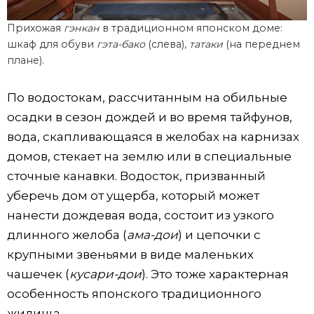
Прихожая
гэнкан
в традиционном японском доме:
шкаф для обуви
гэта-бако
(слева),
татаки
(на переднем
плане).
По водостокам, рассчитанным на обильные
осадки в сезон дождей и во время тайфунов,
вода, скапливающаяся в желобах на карнизах
домов, стекает на землю или в специальные
сточные канавки. Водосток, призванный
уберечь дом от ущерба, который может
нанести дождевая вода, состоит из узкого
длинного желоба (
ама-дои
) и цепочки с
крупными звеньями в виде маленьких
чашечек (
кусари-дои
). Это тоже характерная
особенность японского традиционного
жилища.