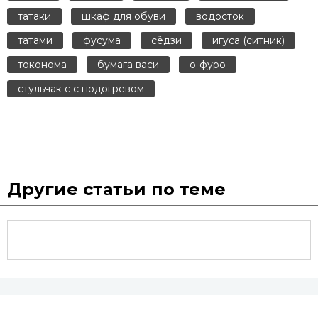
татаки
шкаф для обуви
водосток
татами
фусума
сёдзи
игуса (ситник)
токонома
бумага васи
о-фуро
стульчак с с подогревом
Другие статьи по теме