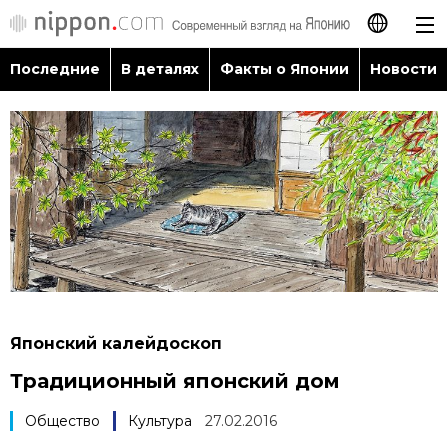
Последние
В деталях
Факты о Японии
Новости
日本語
English
简体字
Последние
繁體字
В деталях
Français
Факты о Японии
Español
Японский калейдоскоп
Новости
Традиционный японский дом
العربية
Путеводитель по Японии
Общество
Культура
27.02.2016