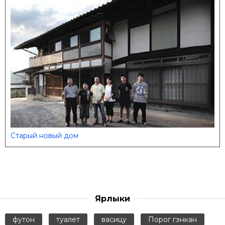
Старый новый дом
Ярлыки
футон
туалет
васицу
Порог гэнкан