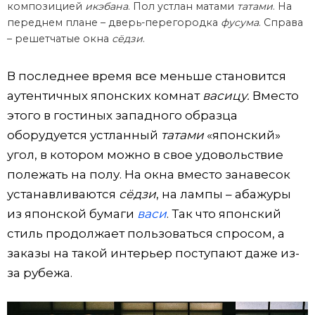
композицией
икэбана
. Пол устлан матами
татами
. На
переднем плане – дверь-перегородка
фусума
. Справа
– решетчатые окна
сёдзи
.
В последнее время все меньше становится
аутентичных японских комнат
васицу.
Вместо
этого в гостиных западного образца
оборудуется устланный
татами
«японский»
угол, в котором можно в свое удовольствие
полежать на полу. На окна вместо занавесок
устанавливаются
сёдзи
, на лампы – абажуры
из японской бумаги
васи
. Так что японский
стиль продолжает пользоваться спросом, а
заказы на такой интерьер поступают даже из-
за рубежа.