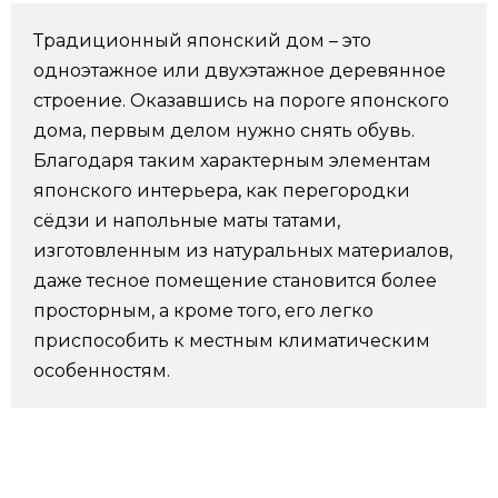
Фото/Видео
Традиционный японский дом – это
одноэтажное или двухэтажное деревянное
Разделы
строение. Оказавшись на пороге японского
дома, первым делом нужно снять обувь.
Люди
Популярные статьи
Благодаря таким характерным элементам
японского интерьера, как перегородки
сёдзи и напольные маты татами,
Блог
Японский язык
official SNS
изготовленным из натуральных материалов,
даже тесное помещение становится более
Политика
Японский калейдоскоп
просторным, а кроме того, его легко
приспособить к местным климатическим
Экономика
Семья
особенностям.
Общество
Еда и напитки
Культура