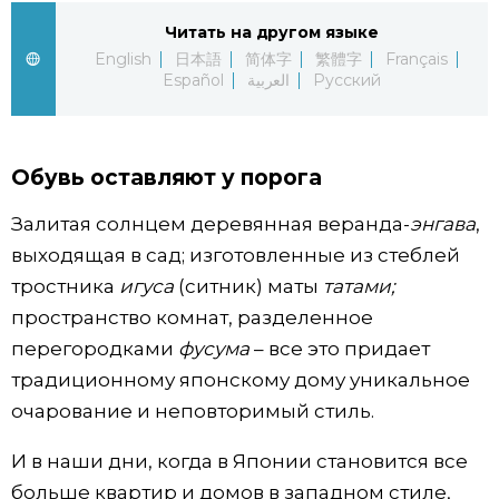
Читать на другом языке
Жизнь
English
日本語
简体字
繁體字
Français
Español
العربية
Русский
Технологии
Токио
Обувь оставляют у порога
Залитая солнцем деревянная веранда-
энгава
,
От редакции
выходящая в сад; изготовленные из стеблей
тростника
игуса
(ситник) маты
татами;
пространство комнат, разделенное
перегородками
фусума
– все это придает
традиционному японскому дому уникальное
очарование и неповторимый стиль.
И в наши дни, когда в Японии становится все
больше квартир и домов в западном стиле,