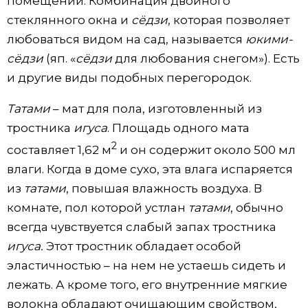
помещении. Комбинация двойного
стеклянного окна и
сёдзи
, которая позволяет
любоваться видом на сад, называется
юкими-
сёдзи
(яп. «
сёдзи
для любования снегом»). Есть
и другие виды подобных перегородок.
Татами
– мат для пола, изготовленный из
тростника
игуса
. Площадь одного мата
2
составляет 1,62 м
и он содержит около 500 мл
влаги. Когда в доме сухо, эта влага испаряется
из
татами
, повышая влажность воздуха. В
комнате, пол которой устлан
татами
, обычно
всегда чувствуется слабый запах тростника
игуса.
Этот тростник обладает особой
эластичностью – на нем не устаешь сидеть и
лежать. А кроме того, его внутренние мягкие
волокна обладают очищающим свойством,