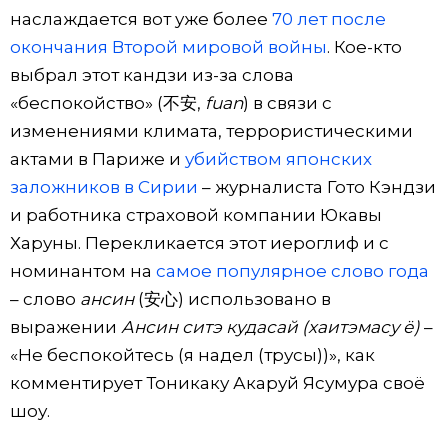
наслаждается вот уже более
70 лет после
окончания Второй мировой войны
. Кое-кто
выбрал этот кандзи из-за слова
«беспокойство» (不安,
fuan
) в связи с
изменениями климата, террористическими
актами в Париже и
убийством японских
заложников в Сирии
– журналиста Гото Кэндзи
и работника страховой компании Юкавы
Харуны. Перекликается этот иероглиф и с
номинантом на
самое популярное слово года
– слово
ансин
(安心) использовано в
выражении
Ансин ситэ кудасай (хаитэмасу ё)
–
«Не беспокойтесь (я надел (трусы))», как
комментирует Тоникаку Акаруй Ясумура своё
шоу.