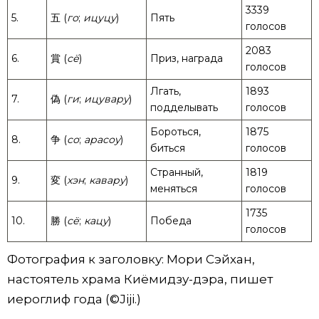
3339
5.
五 (
го
;
ицуцу
)
Пять
голосов
2083
6.
賞 (
сё
)
Приз, награда
голосов
Лгать,
1893
7.
偽 (
ги
;
ицувару
)
подделывать
голосов
Бороться,
1875
8.
争 (
со
;
арасоу
)
биться
голосов
Странный,
1819
9.
変 (
хэн
;
кавару
)
меняться
голосов
1735
10.
勝 (
сё
;
кацу
)
Победа
голосов
Фотография к заголовку: Мори Сэйхан,
настоятель храма Киёмидзу-дэра, пишет
иероглиф года (©Jiji.)