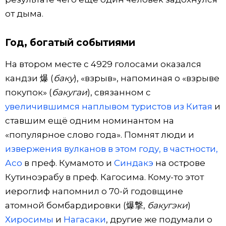
от дыма.
Год, богатый событиями
На втором месте с 4929 голосами оказался
кандзи 爆 (
баку
), «взрыв», напоминая о «взрыве
покупок» (
бакугаи
), связанном с
увеличившимся наплывом туристов из Китая
и
ставшим ещё одним номинантом на
«популярное слово года». Помнят люди и
извержения вулканов в этом году, в частности,
Асо
в преф. Кумамото и
Синдакэ
на острове
Кутиноэрабу в преф. Кагосима. Кому-то этот
иероглиф напомнил о 70-й годовщине
атомной бомбардировки (爆撃,
бакугэки
)
Хиросимы
и
Нагасаки
, другие же подумали о