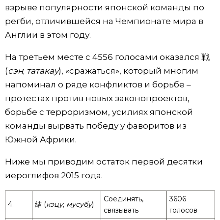
взрыве популярности японской команды по
регби, отличившейся на Чемпионате мира в
Англии в этом году.
На третьем месте с 4556 голосами оказался 戦
(
сэн
;
татакау
), «сражаться», который многим
напоминал о ряде конфликтов и борьбе –
протестах против новых законопроектов,
борьбе с терроризмом, усилиях японской
команды вырвать победу у фаворитов из
Южной Африки.
Ниже мы приводим остаток первой десятки
иероглифов 2015 года.
Соединять,
3606
4.
結 (
кэцу
;
мусубу
)
связывать
голосов