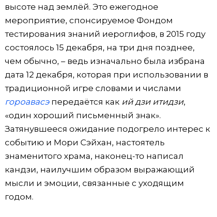
высоте над землёй. Это ежегодное
Жизнь
мероприятие, спонсируемое Фондом
тестирования знаний иероглифов, в 2015 году
Технологии
состоялось 15 декабря, на три дня позднее,
чем обычно, – ведь изначально была избрана
Токио
дата 12 декабря, которая при использовании в
традиционной игре словами и числами
От редакции
гороавасэ
передаётся как
ий дзи итидзи
,
«один хороший письменный знак».
Затянувшееся ожидание подогрело интерес к
событию и Мори Сэйхан, настоятель
знаменитого храма, наконец-то написал
кандзи, наилучшим образом выражающий
мысли и эмоции, связанные с уходящим
годом.