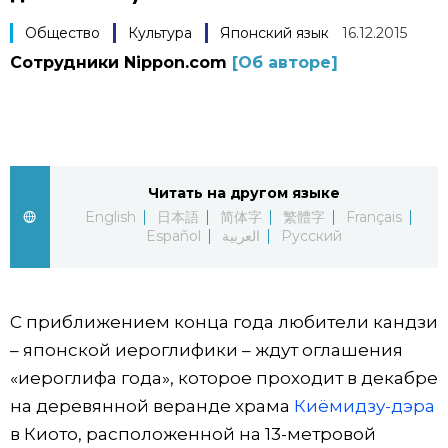
Фото/Видео
Общество
Культура
Японский язык
16.12.2015
Сотрудники Nippon.com
[Об авторе]
Разделы
Люди
Популярные статьи
Читать на другом языке
Блог
Японский язык
official SNS
English
日本語
简体字
繁體字
Français
Español
العربية
Русский
Политика
Японский калейдоскоп
Экономика
Семья
С приближением конца года любители кандзи
– японской иероглифики – ждут оглашения
Общество
Еда и напитки
«иероглифа года», которое проходит в декабре
на деревянной веранде храма
Киёмидзу-дэра
Культура
в Киото, расположенной на 13-метровой