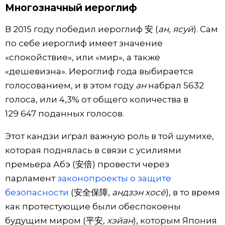
Многозначный иероглиф
В 2015 году победил иероглиф 安 (
ан, ясуй
). Сам
по себе иероглиф имеет значение
«спокойствие», или «мир», а также
«дешевизна». Иероглиф года выбирается
голосованием, и в этом году
ан
набрал 5632
голоса, или 4,3% от общего количества в
129 647 поданных голосов.
Этот кандзи играл важную роль в той шумихе,
которая поднялась в связи с усилиями
премьера Абэ (安倍) провести через
парламент
законопроекты о защите
безопасности
(安全保障,
андзэн хосё
), в то время
как протестующие были обеспокоены
будущим миром (平安,
хэйан
), которым Япония