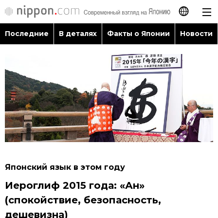
Последние
В деталях
Факты о Японии
Новости
日本語
English
简体字
Последние
繁體字
В деталях
Français
Факты о Японии
Español
Японский язык в этом году
Новости
Иероглиф 2015 года: «Ан»
العربية
(спокойствие, безопасность,
Путеводитель по Японии
дешевизна)