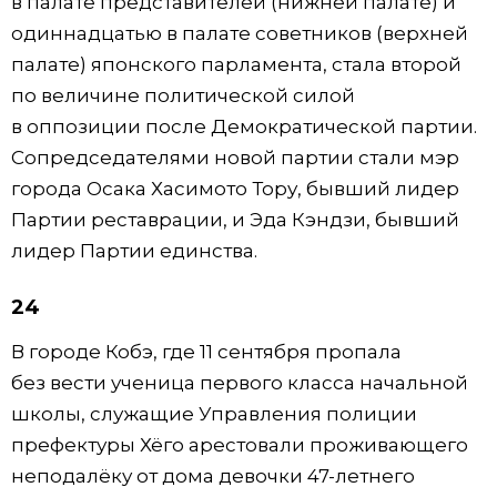
в палате представителей (нижней палате) и
одиннадцатью в палате советников (верхней
палате) японского парламента, стала второй
по величине политической силой
в оппозиции после Демократической партии.
Сопредседателями новой партии стали мэр
города Осака Хасимото Тору, бывший лидер
Партии реставрации, и Эда Кэндзи, бывший
лидер Партии единства.
24
В городе Кобэ, где 11 сентября пропала
без вести ученица первого класса начальной
школы, служащие Управления полиции
префектуры Хёго арестовали проживающего
неподалёку от дома девочки 47-летнего