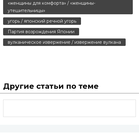
«женщины для комфорта» / «женщины-
утешительницы»
угорь / японский речной угорь
Партия возрождения Японии
вулканическое извержение / извержение вулкана
Другие статьи по теме