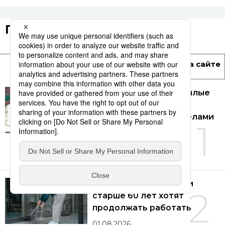
Популярные статьи
Поделились
Время на сайте
Количество
посещений
В Японии многие пожилые
люди предпочитают
заниматься своими делами
1
в одиночестве и не
полагаются на семью
26.07.2026
В Японии многие люди
2
старше 60 лет хотят
продолжать работать
01.08.2026