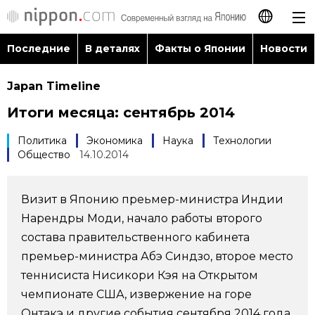
Последние
В деталях
Факты о Японии
Новости
日本語
Japan Timeline
English
Итоги месяца: сентябрь 2014
简体字
Последние
Политика
Экономика
Наука
Технологии
Общество
14.10.2014
繁體字
В деталях
Français
Визит в Японию преьмер-министра Индии
Факты о Японии
Нарендры Моди, начало работы второго
Español
состава правительственного кабинета
Новости
премьер-министра Абэ Синдзо, второе место
العربية
теннисиста Нисикори Кэя на Открытом
чемпионате США, извержение на горе
Путеводитель по Японии
Онтакэ и другие события сентября 2014 года