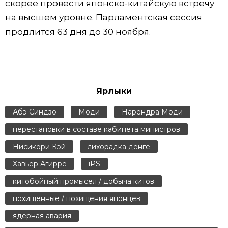
скорее провести японско-китайскую встречу
на высшем уровне. Парламентская сессия
продлится 63 дня до 30 ноября.
Ярлыки
Абэ Синдзо
Моди
Нарендра Моди
перестановки в составе кабинета министров
Нисикори Кэй
лихорадка денге
Хавьер Агирре
iPS
китобойный промысел / добыча китов
похищенные / похищения японцев
ядерная авария