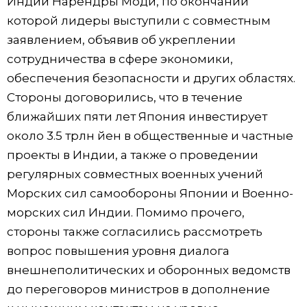
Индии Нарендры Моди, по окончании
которой лидеры выступили с совместным
Жизнь
заявлением, объявив об укреплении
сотрудничества в сфере экономики,
Технологии
обеспечения безопасности и других областях.
Стороны договорились, что в течение
Токио
ближайших пяти лет Япония инвестирует
около 3.5 трлн йен в общественные и частные
От редакции
проекты в Индии, а также о проведении
регулярных совместных военных учений
Морских сил самообороны Японии и Военно-
морских сил Индии. Помимо прочего,
стороны также согласились рассмотреть
вопрос повышения уровня диалога
внешнеполитических и оборонных ведомств
до переговоров министров в дополнение