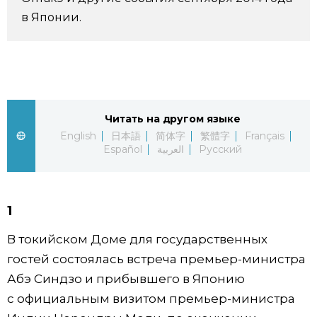
в Японии.
Фото/Видео
Разделы
Люди
Популярные статьи
Читать на другом языке
English
日本語
简体字
繁體字
Français
Блог
Японский язык
official SNS
Español
العربية
Русский
Политика
Японский калейдоскоп
1
Экономика
Семья
В токийском Доме для государственных
гостей состоялась встреча премьер-министра
Общество
Еда и напитки
Абэ Синдзо и прибывшего в Японию
с официальным визитом премьер-министра
Культура