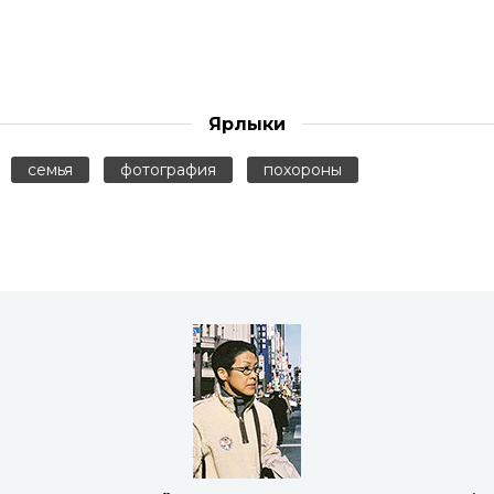
Ярлыки
семья
фотография
похороны