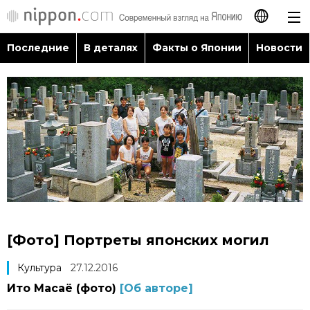
Последние
В деталях
Факты о Японии
Новости
日本語
English
简体字
Последние
繁體字
В деталях
Français
Факты о Японии
Español
[Фото] Портреты японских могил
Новости
العربية
Культура
27.12.2016
Ито Масаё (фото)
[Об авторе]
Путеводитель по Японии