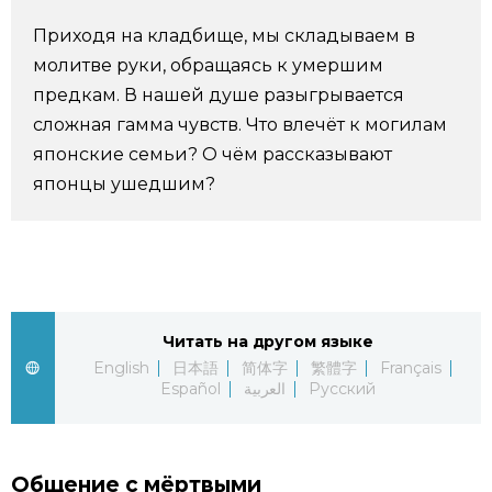
Фото/Видео
Приходя на кладбище, мы складываем в
молитве руки, обращаясь к умершим
Разделы
предкам. В нашей душе разыгрывается
сложная гамма чувств. Что влечёт к могилам
японские семьи? О чём рассказывают
Люди
Популярные статьи
японцы ушедшим?
Блог
Японский язык
official SNS
Политика
Японский калейдоскоп
Читать на другом языке
Экономика
Семья
English
日本語
简体字
繁體字
Français
Español
العربية
Русский
Общество
Еда и напитки
Культура
Общение с мёртвыми