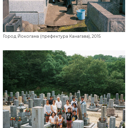
Город Йокогама (префектура Канагава), 2015