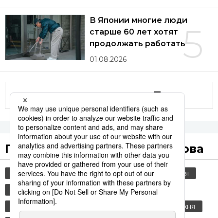
В Японии многие люди
5
старше 60 лет хотят
продолжать работать
01.08.2026
Другие статьи по теме
Популярные поисковые слова
общество
культура
старение населения
jiji press
история
политика
еда и напитки
технологии
японская кухня