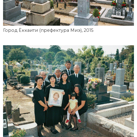
Город Ёккаити (префектура Миэ), 2015