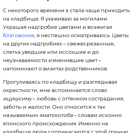
С некоторого времени я стала чаще приходить
Жизнь
на кладбище. Я ухаживаю за могилами.
Украшая надгробие цветами и возжигая
Технологии
благовония
, я неспешно осматриваюсь. Цветы
на других надгробиях – свежесрезанные,
Токио
слегка увядшие или иссохшие и до
неузнаваемости изменившие цвет –
От редакции
напоминают о визитах родственников.
Прогуливаясь по кладбищу и разглядывая
окрестности, мне вспоминается слово
ицукусиму
– любовь с оттенком сострадания,
заботы и жалости. Оно относится к так
называемым
яматокотоба
– словам исконно
японского происхождения. Именно на
кладбище люди соприкасаются с этой гранью