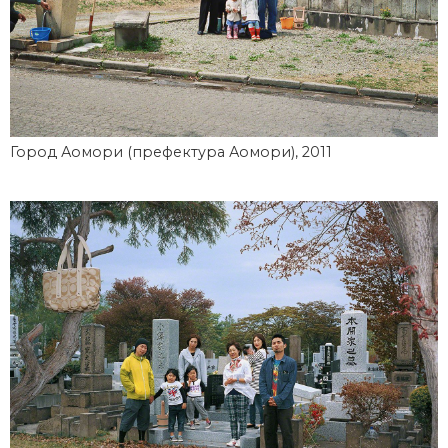
Город Аомори (префектура Аомори), 2011