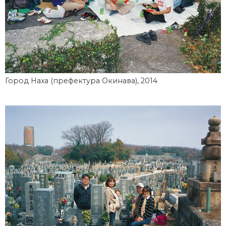
Город Наха (префектура Окинава), 2014