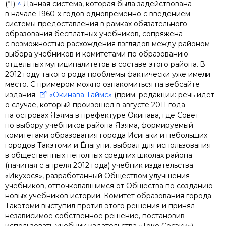
(*1)
^
Данная система, которая была задействована
в начале 1960-х годов одновременно с введением
системы предоставления в рамках обязательного
образования бесплатных учебников, сопряжена
с возможностью расхождения взглядов между районом
выбора учебников и комитетами по образованию
отдельных муниципалитетов в составе этого района. В
2012 году такого рода проблемы фактически уже имели
место. С примером можно ознакомиться на вебсайте
издания
«Окинава Таймс»
(прим. редакции: речь идет
о случае, который произошёл в августе 2011 года
на островах Яэяма в префектуре Окинава, где Совет
по выбору учебников района Яэяма, формируемый
комитетами образования города Исигаки и небольших
городов Такэтоми и Ёнагуни, выбрал для использования
в общественных неполных средних школах района
(начиная с апреля 2012 года) учебник издательства
«Икухося», разработанный Обществом улучшения
учебников, отпочковавшимся от Общества по созданию
новых учебников истории. Комитет образования города
Такэтоми выступил против этого решения и принял
независимое собственное решение, постановив