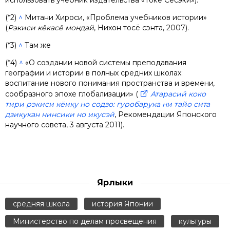
использовать учебник издательства «Токё Сёсэки»).
(*2)
^
Митани Хироси, «Проблема учебников истории»
(
Рэкиси кёкасё мондай
, Нихон тосё сэнта, 2007).
(*3)
^
Там же
(*4)
^
«О создании новой системы преподавания
географии и истории в полных средних школах:
воспитание нового понимания пространства и времени,
сообразного эпохе глобализации» (
Атарасий коко
тири рэкиси кёику но содзо: гуробарука ни тайо сита
дзикукан нинсики но икусэй
, Рекомендации Японского
научного совета, 3 августа 2011).
Ярлыки
средняя школа
история Японии
Министерство по делам просвещения
культуры