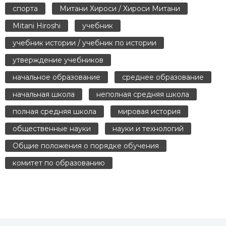
спорта
Митани Хироси / Хироси Митани
Mitani Hiroshi
учебник
учебник истории / учебник по истории
утверждение учебников
начальное образование
среднее образование
начальная школа
неполная средняя школа
полная средняя школа
мировая история
общественные науки
науки и технологий
Общие положения о порядке обучения
комитет по образованию