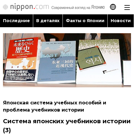
Последние
В деталях
Факты о Японии
Новости
日本語
English
简体字
Последние
繁體字
В деталях
Français
Факты о Японии
Español
Японская система учебных пособий и
Новости
проблема учебников истории
العربية
Система японских учебников истории
Путеводитель по Японии
(3)