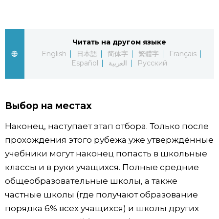
Жизнь
Читать на другом языке
Технологии
English
日本語
简体字
繁體字
Français
Español
العربية
Русский
Токио
От редакции
Выбор на местах
Наконец, наступает этап отбора. Только после
прохождения этого рубежа уже утверждённые
учебники могут наконец попасть в школьные
классы и в руки учащихся. Полные средние
общеобразовательные школы, а также
частные школы (где получают образование
порядка 6% всех учащихся) и школы других