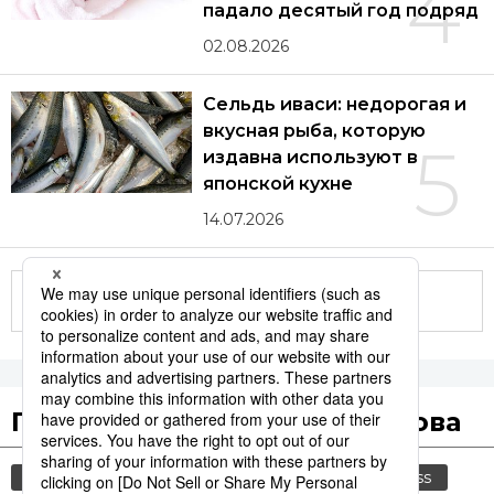
4
падало десятый год подряд
02.08.2026
Сельдь иваси: недорогая и
вкусная рыба, которую
5
издавна используют в
японской кухне
14.07.2026
Другие статьи по теме
Популярные поисковые слова
общество
культура
история
jiji press