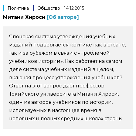
Политика
Общество
14.12.2015
Фото/Видео
Митани Хироси
[Об авторе]
Разделы
Японская система утверждения учебных
Люди
Популярные статьи
изданий подвергается критике как в стране,
так и за рубежом в связи с «проблемой
Блог
Японский язык
учебников истории». Как работает на самом
official SNS
деле система учебных изданий в целом,
включая процесс утверждения учебников?
Политика
Японский калейдоскоп
Ответ на этот вопрос даёт профессор
Токийского университета Митани Хироси,
Экономика
Семья
один из авторов учебников по истории,
используемых в настоящее время в
Общество
Еда и напитки
неполных и полных средних школах страны.
Культура