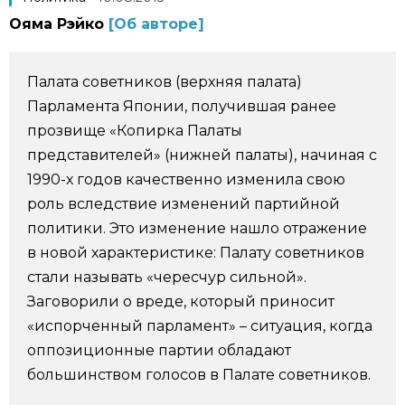
Ояма Рэйко
[Об авторе]
Фото/Видео
Разделы
Палата советников (верхняя палата)
Парламента Японии, получившая ранее
Люди
Популярные статьи
прозвище «Копирка Палаты
представителей» (нижней палаты), начиная с
1990-х годов качественно изменила свою
Блог
Японский язык
official SNS
роль вследствие изменений партийной
политики. Это изменение нашло отражение
Политика
Японский калейдоскоп
в новой характеристике: Палату советников
стали называть «чересчур сильной».
Экономика
Семья
Заговорили о вреде, который приносит
«испорченный парламент» – ситуация, когда
Общество
Еда и напитки
оппозиционные партии обладают
большинством голосов в Палате советников.
Культура