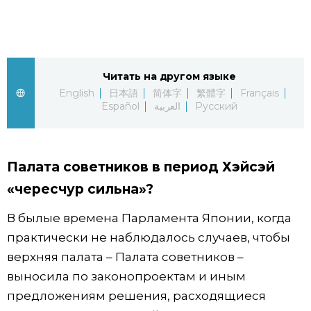
Жизнь
Технологии
Читать на другом языке
English
日本語
简体字
繁體字
Français
Токио
Español
العربية
Русский
От редакции
Палата советников в период Хэйсэй
«чересчур сильна»?
В былые времена Парламента Японии, когда
практически не наблюдалось случаев, чтобы
верхняя палата – Палата советников –
выносила по законопроектам и иным
предложениям решения, расходящиеся