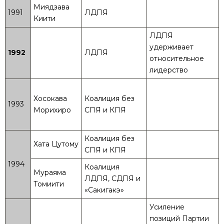
Миядзава
1991
ЛДПЯ
Киити
ЛДПЯ
удерживает
1992
ЛДПЯ
относительное
лидерство
Хосокава
Коалиция без
1993
Морихиро
СПЯ и КПЯ
Коалиция без
Хата Цутому
СПЯ и КПЯ
1994
Коалиция
Мураяма
ЛДПЯ, СДПЯ и
Томиити
«Сакигакэ»
Усиление
позиций Партии