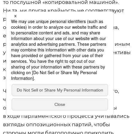
то послушной «копировальной машиной».
Ни та, ни другая крайность не соответствуют
роли, исполнения которой мы ожидаем
от Палаты советников. Для чего она нужна,
если не для того, чтобы рассматривать
резолюции Палаты представителей под иным
углом, иногда внося необходимые коррективы
и обеспечивая тем самым более
качественный конечный продукт
законотворчества?
Что же необходимо предпринять для того,
чтобы Палата советников выполняла
отведённую ей роль? Как добиться, чтобы
в ходе парламентского процесса учитывались
взгляды оппозиционных партий, чтобы
стороны могли благополучно приходить