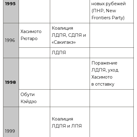
1995
новых рубежей
(ПНР, New
Frontiers Party)
Коалиция
Хасимото
ЛДПЯ, СДПЯ и
Рютаро
1996
«Сакигакэ»
ЛДПЯ
Поражение
ЛДПЯ, уход
Хасимото
1998
в отставку
Обути
Кэйдзо
Коалиция
ЛДПЯ и ЛПЯ
1999