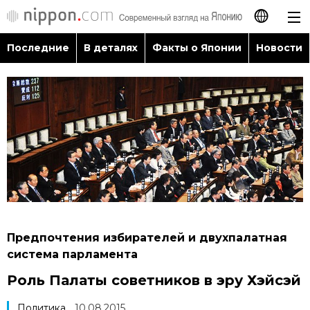
Последние
В деталях
Факты о Японии
Новости
日本語
English
简体字
Последние
繁體字
В деталях
Français
Факты о Японии
Español
Предпочтения избирателей и двухпалатная
Новости
система парламента
العربية
Роль Палаты советников в эру Хэйсэй
Путеводитель по Японии
Политика
10.08.2015