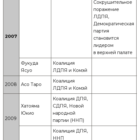
Сокрушительное
поражение
ЛДПЯ,
Демократическая
партия
2007
становится
лидером
в верхней палате
Фукуда
Коалиция
Ясуо
ЛДПЯ и Комэй
Коалиция
2008
Асо Таро
ЛДПЯ и Комэй
Коалиция ДПЯ,
Хатояма
СДПЯ, Новой
Юкио
народной
2009
партии (ННП)
Коалиция ДПЯ,
ННП