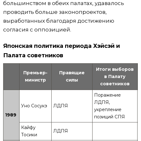
большинством в обеих палатах, удавалось
проводить больше законопроектов,
выработанных благодаря достижению
согласия с оппозицией.
Японская политика периода Хэйсэй и
Палата советников
Итоги выборов
Премьер-
Правящие
в Палату
министр
силы
советников
Поражение
ЛДПЯ,
Уно Сосукэ
ЛДПЯ
укрепление
1989
позиций СПЯ
Кайфу
ЛДПЯ
Тосики